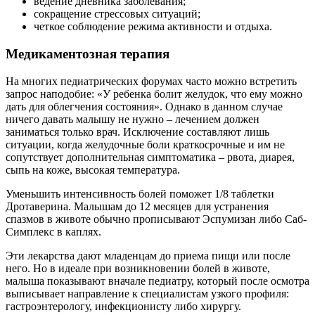
ведение дневника заболевания;
сокращение стрессовых ситуаций;
четкое соблюдение режима активности и отдыха.
Медикаментозная терапия
На многих педиатрических форумах часто можно встретить
запрос наподобие: «У ребенка болит желудок, что ему можно
дать для облегчения состояния». Однако в данном случае
ничего давать малышу не нужно – лечением должен
заниматься только врач. Исключение составляют лишь
ситуации, когда желудочные боли краткосрочные и им не
сопутствует дополнительная симптоматика – рвота, диарея,
сыпь на коже, высокая температура.
Уменьшить интенсивность болей поможет 1/8 таблетки
Дротаверина. Малышам до 12 месяцев для устранения
спазмов в животе обычно прописывают Эспумизан либо Саб-
Симплекс в каплях.
Эти лекарства дают младенцам до приема пищи или после
него. Но в идеале при возникновении болей в животе,
малыша показывают вначале педиатру, который после осмотра
выписывает направление к специалистам узкого профиля:
гастроэнтерологу, инфекционисту либо хирургу.