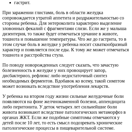
гастрит.
При заражении глистами, боль в области желудка
сопровождается утратой аппетита и раздражительностью со
стороны ребенка. Для энтероколита характерно выделение
зловонных фекалий с фрагментами слизи. Если же у малыша
дизентерия, то также будет отмечаться урчание в животе,
тошнота и повышение температуры. Что же до гастрита, то в
этом случае боль в желудке у ребенка носит схваткообразный
характер и появляется после еды. К тому же может отмечаться
тошнота и расстройства стула.
По поводу новорожденных следует сказать, что зачастую
болезненность в желудке у них провоцирует запор,
дисбактериоз, рефлюкс либо недостаточный синтез
необходимых ферментов. Вдобавок ко всему, такой симптом
может возникать вследствие употребления лекарств.
У ребенка на втором году жизни сильные желудочные боли
появляются на фоне желчнокаменной болезни, аппендицита
либо перитонита. У деток четырех лет сильнейшие боли
живота возникают вследствие патологических метаморфоз в
органах ЖКТ. Если же подобные симптомы отмечаются у
детей после 10 лет, то есть смысл подозревать хронические
патологические процессы в пищеварительной системе.