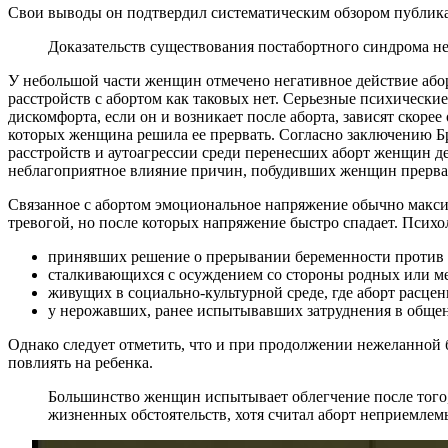
Свои выводы он подтвердил систематическим обзором публикац
Доказательств существования постабортного синдрома не
У небольшой части женщин отмечено негативное действие аборт
расстройств с абортом как таковых нет. Серьезные психически
дискомфорта, если он и возникает после аборта, зависят скор
которых женщина решила ее прервать. Согласно заключению Бр
расстройств и аутоагрессии среди перенесших аборт женщин де
неблагоприятное влияние причин, побудивших женщин прерват
Связанное с абортом эмоциональное напряжение обычно максим
тревогой, но после которых напряжение быстро спадает. Псих
принявших решение о прерывании беременности против 
сталкивающихся с осуждением со стороны родных или м
живущих в социально-культурной среде, где аборт расцен
у нерожавших, ранее испытывавших затруднения в обще
Однако следует отметить, что и при продолжении нежеланной 
повлиять на ребенка.
Большинство женщин испытывает облегчение после того, 
жизненных обстоятельств, хотя считал аборт неприемле