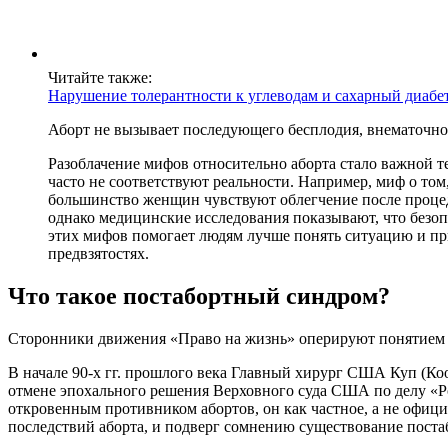
Читайте также:
Нарушение толерантности к углеводам и сахарный диабе
Аборт не вызывает последующего бесплодия, внематочн
Разоблачение мифов относительно аборта стало важной т
часто не соответствуют реальности. Например, миф о то
большинство женщин чувствуют облегчение после процеду
однако медицинские исследования показывают, что без
этих мифов помогает людям лучше понять ситуацию и пр
предвзятостях.
Что такое постабортный синдром?
Сторонники движения «Право на жизнь» оперируют понятием «
В начале 90-х гг. прошлого века Главный хирург США Куп (Ко
отмене эпохального решения Верховного суда США по делу «Ро
откровенным противником абортов, он как частное, а не офиц
последствий аборта, и подверг сомнению существование поста