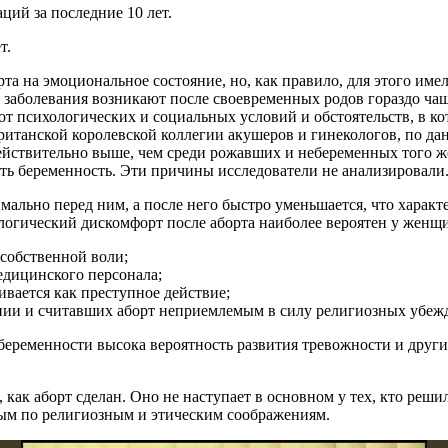
ий за последние 10 лет.
т.
а на эмоциональное состояние, но, как правило, для этого име
е заболевания возникают после своевременных родов гораздо чащ
ее от психологических и социальных условий и обстоятельств, в
итанской королевской коллегии акушеров и гинекологов, по да
йствительно выше, чем среди рожавших и небеременных того же 
ь беременность. Эти причины исследователи не анализировали
ально перед ним, а после него быстро уменьшается, что характ
ологический дискомфорт после аборта наиболее вероятен у женщ
собственной воли;
едицинского персонала;
ивается как преступное действие;
нии и считавших аборт неприемлемым в силу религиозных убеж
беременности высока вероятность развития тревожности и други
как аборт сделан. Оно не наступает в основном у тех, кто реши
мым по религиозным и этическим соображениям.