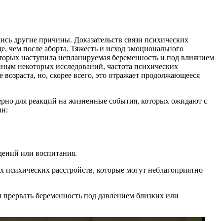
лись другие причины. Доказательств связи психических
е, чем после аборта. Тяжесть и исход эмоционального
 которых наступила непланируемая беременность и под влиянием
нным некоторых исследований, частота психических
возраста, но, скорее всего, это отражает продолжающееся
.
ерно для реакций на жизненные события, которых ожидают с
ин:
дений или воспитания.
х психических расстройств, которые могут неблагоприятно
л прервать беременность под давлением близких или