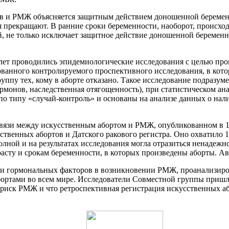
в и РМЖ объясняется защитным действием доношенной беременн
я прекращают. В ранние сроки беременности, наоборот, происхо
й, не только исключает защитное действие доношенной беремен
лет проводились эпидемиологические исследования с целью пров
ованного контролируемого проспективного исследования, в кот
уппу тех, кому в аборте отказано. Такое исследование подразу
ормонов, наследственная отягощенность), при статистическом а
 типу «случай-контроль» и основаны на анализе данных о нали
зи между искусственным абортом и РМЖ, опубликованном в 1997
ственных абортов и Датского ракового регистра. Оно охватило 1
олной и на результатах исследования могла отразиться ненадеж
расту и срокам беременности, в которых произведены аборты. А
ли гормональных факторов в возникновении РМЖ, проанализир
ртами во всем мире. Исследователи Совместной группы пришли
иск РМЖ и что ретроспективная регистрация искусственных аб