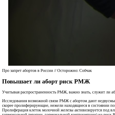
Про запрет абортов в России // Осторожно: Собчак
Повышает ли аборт риск РМЖ
Учитывая распространенность РМЖ, важно знать, служит ли аб
Исследования возможной связи РМЖ с абортом дают недвусмыс
скорее пролиферирующие, нежели находящиеся в состоянии по
Пролиферация клеток молочной железы активизируется под вл
гормональной терапии, гормональной контрацепции) на риск