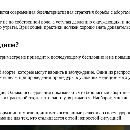
яется современная безальтернативная стратегия борьбы с аборт
 не по собственной воле, а уступая давлению окружающих, и ис
утраты. Врач общей практики должен хорошо знать доказательс
одием?
триместре не приводит к последующему бесплодию и не повыша
аборте, которые могут вводить в заблуждение. Один из распрос
мом деле, при проведении процедуры в условиях медицинского
дие. Однако исследования показывают, что безопасный аборт не
еских расстройств, как это часто утверждается. Наоборот, мног
ормации и могли принимать осознанные решения о своем здоро
ние для тех, кто сталкивается с этой непростой ситуацией.