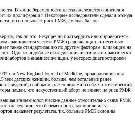
ости. В конце беременности клетки железистого эпителия
дит их пролиферация. Некоторые исследователи сделали отсюда
ности, но и повышает риск РМЖ, смещая баланс
ерить, так ли это. Безупречно подтвердить или опровергнуть
ором сравнивается частота РМЖ среди женщин, отнесенных
мевает также стандартизацию по другим факторам, влияющим на
нализе. Однако подобные исследования неэтичны и практически
чии абортов в анамнезе женщин, у которых диагностирован
 г. в New England Journal of Medicine, проанализированы
,5 млн датских женщин, больше, чем остальные ранее
ность сведений, сообщаемых женщинами о себе. Статистический
вторы нашли, что искусственный аборт не влияет на риск РМЖ.
овавшая эпидемиологические данные относительно связи РМЖ
 к заключению, что беременности, закончившиеся
ортов искажает результаты, т.к. больные РМЖ склонны