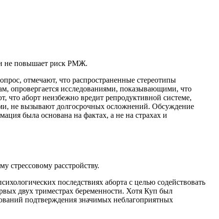
 и не повышает риск РМЖ.
опрос, отмечают, что распространенные стереотипы
мам, опровергается исследованиями, показывающими, что
т, что аборт неизбежно вредит репродуктивной системе,
ами, не вызывают долгосрочных осложнений. Обсуждение
ция была основана на фактах, а не на страхах и
у стрессовому расстройству.
сихологических последствиях аборта с целью содействовать
рвых двух триместрах беременности. Хотя Куп был
едований подтверждения значимых неблагоприятных