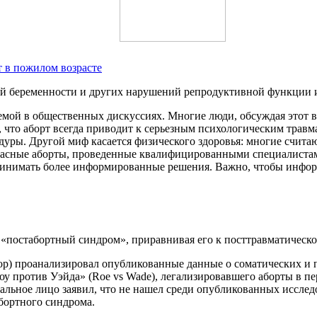
т в пожилом возрасте
ой беременности и других нарушений репродуктивной функции
емой в общественных дискуссиях. Многие люди, обсуждая этот в
м, что аборт всегда приводит к серьезным психологическим трав
ры. Другой миф касается физического здоровья: многие считаю
опасные аборты, проведенные квалифицированными специалист
инимать более информированные решения. Важно, чтобы информа
постабортный синдром», приравнивая его к посттравматическом
ор) проанализировал опубликованные данные о соматических и п
у против Уэйда» (Roe vs Wade), легализировавшего аборты в пе
иальное лицо заявил, что не нашел среди опубликованных иссл
бортного синдрома.