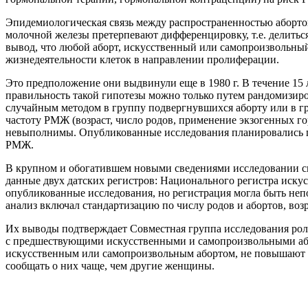
Эпидемиологическая связь между распространенностью аборто
молочной железы претерпевают дифференцировку, т.е. делитьс
вывод, что любой аборт, искусственный или самопроизвольны
жизнедеятельности клеток в направлении пролиферации.
Это предположение они выдвинули еще в 1980 г. В течение 15 
правильность такой гипотезы можно только путем рандомизир
случайным методом в группу подвергнувшихся аборту или в гр
частоту РМЖ (возраст, число родов, применение экзогенных г
невыполнимы. Опубликованные исследования планировались по
РМЖ.
В крупном и обогатившем новыми сведениями исследовании свя
данные двух датских регистров: Национального регистра искус
опубликованные исследования, но регистрация могла быть неп
анализ включал стандартизацию по числу родов и абортов, воз
Их выводы подтверждает Совместная группа исследования ро
с предшествующими искусственными и самопроизвольными або
искусственным или самопроизвольным абортом, не повышают р
сообщать о них чаще, чем другие женщины.