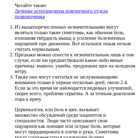
Читайте также:
Лечение остеохондроза поясничного отдела
позвоночника
Из вышеперечисленных незначительными могут
являться только такие симптомы, как обычная боль,
излишняя твёрдость мышц и усиление болезненных
ощущений при движении. Всё остальное никак нельзя
считать нормальным.
Признаки можно отнести к незначительным лишь в том
случае, если им предшествовали какие-либо явные
причины: вывихи, ушибы, продувание шеи на холодном
ветру.
Также они могут считаться не заслуживающими
внимания только в первые несколько дней, около 2-4.
Если за это время не наблюдается видимых улучшений,
скорее всего, проблема серьёзна. А за точным диагнозом
пора к врачу.
Цервикалгия, или боль в шее, вызывает
множество обсуждений среди пациентов и
специалистов. Люди часто описывают свои
ощущения как ноющие или острые боли, которые
могут иррадиировать в плечи и руки. Симптомы
могут сопровождаться головными болями,