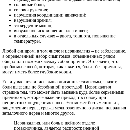
головные боли;
головокружения;
нарушения координации движений;
нарушения зрения;
затвердение мышц;
визуальное искривление плеч и шеи;
в отдельных случаях – рвота, тошнота, повышение
температуры.
Любой синдром, в том числе и цервикалгия – не заболевание,
а определённый набор симптомов, объединённых рядом
общих или похожих между собой причин. Это значит, что
проблемы с шеей, которая, как кажется, болит без причины,
могут иметь более глубокие корни.
Если у вас появились вышеописанные симптомы, значит,
боли вызваны не безобидной простудой. Цервикалгия
страшна тем, что может быть вызвана куда более серьёзными
причинами, которые даже не приходят в голову при
неприятных ощущениях в шее. Это может быть менингит,
защемление нерва, грыжа межпозвоночного диска, невралгия
затылочного нерва и многое другое.
Цервикалгия, или боль в шейном отделе
позвоночника, является распространенной