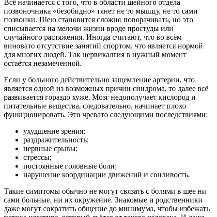
Всё начинается с того, что в области шейного отдела
позвоночника «безобидно» тянет не то мышцу, не то сами
позвонки. Шею становится сложно поворачивать, но это
списывается на мелочи жизни вроде простуды или
случайного растяжения. Иногда считают, что во всём
виновато отсутствие занятий спортом, что является нормой
для многих людей. Так цервикалгия в нужный момент
остаётся незамеченной.
Если у больного действительно защемление артерии, что
является одной из возможных причин синдрома, то далее всё
развивается гораздо хуже. Мозг недополучает кислород и
питательные вещества, следовательно, начинает плохо
функционировать. Это чревато следующими последствиями:
ухудшение зрения;
раздражительность;
нервные срывы;
стрессы;
постоянные головные боли;
нарушение координации движений и сонливость.
Такие симптомы обычно не могут связать с болями в шее ни
сами больные, ни их окружение. Знакомые и родственники
даже могут сократить общение до минимума, чтобы избежать