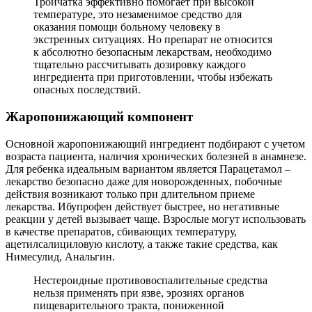
Тройчатка эффективно помогает при высокой
температуре, это незаменимое средство для
оказания помощи больному человеку в
экстренных ситуациях. Но препарат не относится
к абсолютно безопасным лекарствам, необходимо
тщательно рассчитывать дозировку каждого
ингредиента при приготовлении, чтобы избежать
опасных последствий.
Жаропонижающий компонент
Основной жаропонижающий ингредиент подбирают с учетом
возраста пациента, наличия хронических болезней в анамнезе.
Для ребенка идеальным вариантом является Парацетамол –
лекарство безопасно даже для новорожденных, побочные
действия возникают только при длительном приеме
лекарства. Ибупрофен действует быстрее, но негативные
реакции у детей вызывает чаще. Взрослые могут использовать
в качестве препаратов, сбивающих температуру,
ацетилсалициловую кислоту, а также такие средства, как
Нимесулид, Анальгин.
Нестероидные противовоспалительные средства
нельзя применять при язве, эрозиях органов
пищеварительного тракта, пониженной