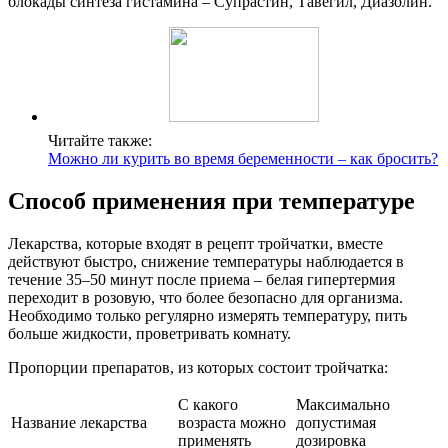
блокады синтеза гистамина – Супрастин, Тавегил, Диазолин.
Читайте также:
Можно ли курить во время беременности – как бросить?
Способ применения при температуре
Лекарства, которые входят в рецепт тройчатки, вместе
действуют быстро, снижение температуры наблюдается в
течение 35–50 минут после приема – белая гипертермия
переходит в розовую, что более безопасно для организма.
Необходимо только регулярно измерять температуру, пить
больше жидкости, проветривать комнату.
Пропорции препаратов, из которых состоит тройчатка:
С какого
Максимально
Название лекарства
возраста можно
допустимая
применять
дозировка