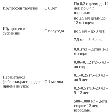
По 0,2 г детям до 12
Ибупрофен таблетки
С 6 лет
лет, по 0,4 г
взрослым.
по 2,5 мл детям до
12 месяцев;
Ибупрофен в
С полугода
по 5 мл – до 3 лет;
суспензии
7,5 мл – 3–6 лет.
0,01г/кг – детям 1–3
месяца;
0,06–0, 12 г/2–5 мл –
до года;
0,1–0,25 г/5–10 мл –
Парацетамол
до 5 лет;
(таблетки/раствор для
С 1 месяца
приема внутрь)
0,2–0,5 г/10–20 мл –
5–12 лет;
500–1000 мг – дети
старше 12 лет,
взрослые.