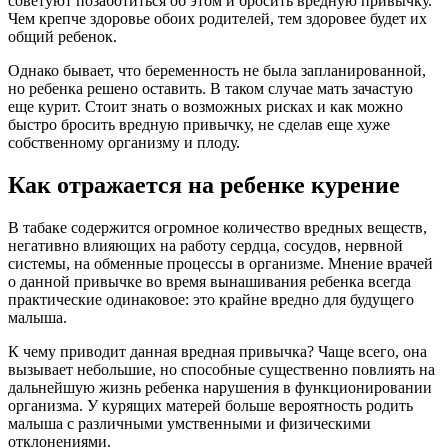
советуют позаботиться об этом и бросить вредную привычку.
Чем крепче здоровье обоих родителей, тем здоровее будет их
общий ребенок.
Однако бывает, что беременность не была запланированной,
но ребенка решено оставить. В таком случае мать зачастую
еще курит. Стоит знать о возможных рисках и как можно
быстро бросить вредную привычку, не сделав еще хуже
собственному организму и плоду.
Как отражается на ребенке курение
В табаке содержится огромное количество вредных веществ,
негативно влияющих на работу сердца, сосудов, нервной
системы, на обменные процессы в организме. Мнение врачей
о данной привычке во время вынашивания ребенка всегда
практические одинаковое: это крайне вредно для будущего
малыша.
К чему приводит данная вредная привычка? Чаще всего, она
вызывает небольшие, но способные существенно повлиять на
дальнейшую жизнь ребенка нарушения в функционировании
организма. У курящих матерей больше вероятность родить
малыша с различными умственными и физическими
отклонениями.