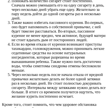
Понижать количество сигарет стоит постепенно.
Сначала можно уменьшить его на одну сигарету в день,
через несколько дней убрать еще одну. Желательно за
пару недель дойти до одной сигареты раз в несколько
дней.
Также важно избегать пассивного курения. Во-первых,
оно будет напоминать о собственной привычке, с ней
будет тяжелее расставаться. Во-вторых, пассивное
курение не менее вредно, чем активное, будущей матери
не стоит вдыхать дым от посторонних людей.
Если во время отказа от курения возникают приступы
тахикардии, головокружения, можно принимать легкие
седативные средства на основе натуральных
ингредиентов, которые разрешены во время
вынашивания ребенка. Также нужно пить достаточно
воды, чтобы симптомы синдрома отмены беспокоили
меньше.
Через несколько недель после начала отказа от вредной
привычки желательно делать не более одной затяжки
раз в несколько дней. Не стоит полностью докуривать
сигарету. Интервалы между затяжками нужно делать все
больше. В итоге со временем получится ощутить, что
желание курить постепенно исчезает.
Кроме того, стоит помнить, что чем здоровее обстановка