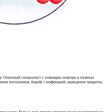
рачу. Опытный специалист с помощью осмотра и нужных
нятие воспаления, борьбу с инфекцией, выведение мокроты,
щем кашле. Курс и дозу приема приписывает исключительно