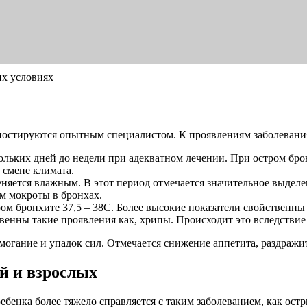
их условиях
ностируются опытным специалистом. К проявлениям заболевани
кольких дней до недели при адекватном лечении. При остром брон
 смене климата.
меняется влажным. В этот период отмечается значительное выде
ем мокроты в бронхах.
ром бронхите 37,5 – 38С. Более высокие показатели свойственн
енны такие проявления как, хрипы. Происходит это вследствие
омогание и упадок сил. Отмечается снижение аппетита, раздражи
й и взрослых
бенка более тяжело справляется с таким заболеванием, как остр