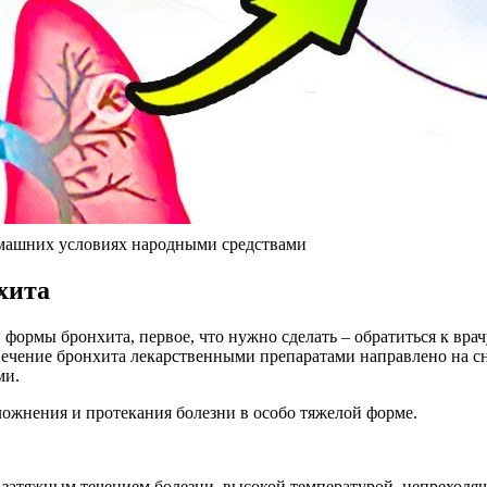
домашних условиях народными средствами
хита
й формы бронхита
, первое, что нужно сделать – обратиться к в
 Лечение бронхита лекарственными препаратами направлено на с
ми.
ложнения и протекания болезни в особо тяжелой форме.
затяжным течением болезни, высокой температурой, непреходя