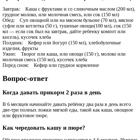
Завтрак: Каша с фруктами и со сливочным маслом (200 мл),
грудное молоко, или молочная смесь, или сок (150 мл)
Обед: Суп овощной или на мясном бульоне (70 мл), мясное
суфле или котлетка (50 г), тушеные овощи(100 мл), сок (150
мл — если сок был на завтрак, дайте ребенку компот или
кисель), кусочек хлеба
Полдник: Кефир или йогурт (150 мл), хлебобулочные
изделия, фрукты
Ужин: Творог или каша, или овощи (150 г), молоко или
молочная смесь (150 мл), кусочек хлеба
Перед сном: Кефир или грудное кормление
Вопрос-ответ
Когда давать прикорм 2 раза в день
В 6 месяцев начинайте давать ребёнку два раза в день всего
две-три полных ложки мягкой еды, такой как каша, овощное
или фруктовое пюре.
Как чередовать кашу и пюре?
Обычно введение прикорма начинается в 4-6 месяцев. Именно