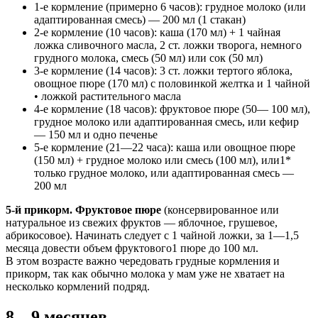
1-е кормление (примерно 6 часов): грудное молоко (или
адаптированная смесь) — 200 мл (1 стакан)
2-е кормление (10 часов): каша (170 мл) + 1 чайная
ложка сливочного масла, 2 ст. ложки творога, немного
грудного молока, смесь (50 мл) или сок (50 мл)
3-е кормление (14 часов): 3 ст. ложки тертого яблока,
овощное пюре (170 мл) с половинкой желтка и 1 чайной
• ложкой растительного масла
4-е кормление (18 часов): фруктовое пюре (50— 100 мл),
грудное молоко или адаптированная смесь, или кефир
— 150 мл и одно печенье
5-е кормление (21—22 часа): каша или овощное пюре
(150 мл) + грудное молоко или смесь (100 мл), или1*
только грудное молоко, или адаптированная смесь —
200 мл
5-й прикорм. Фруктовое пюре
(консервированное или
натуральное из свежих фруктов — яблочное, грушевое,
абрикосовое). Начинать следует с 1 чайной ложки, за 1—1,5
месяца довести объем фруктового1 пюре до 100 мл.
В этом возрасте важно чередовать грудные кормления и
прикорм, так как обычно молока у мам уже не хватает на
несколько кормлений подряд.
8—9 месяцев