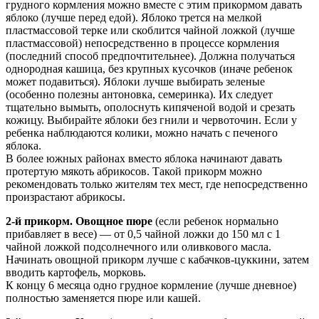
грудного кормления можно вместе с этим прикормом давать
яблоко (лучше перед едой). Яблоко трется на мелкой
пластмассовой терке или скоблится чайной ложкой (лучше
пластмассовой) непосредственно в процессе кормления
(последний способ предпочтительнее). Должна получаться
однородная кашица, без крупных кусочков (иначе ребенок
может подавиться). Яблоки лучше выбирать зеленые
(особенно полезны антоновка, семеринка). Их следует
тщательно вымыть, ополоснуть кипяченой водой и срезать
кожицу. Выбирайте яблоки без гнили и червоточин. Если у
ребенка наблюдаются колики, можно начать с печеного
яблока.
В более южных районах вместо яблока начинают давать
протертую мякоть абрикосов. Такой прикорм можно
рекомендовать только жителям тех мест, где непосредственно
произрастают абрикосы.
2-й прикорм. Овощное пюре
(если ребенок нормально
прибавляет в весе) — от 0,5 чайной ложки до 150 мл с 1
чайной ложкой подсолнечного или оливкового масла.
Начинать овощной прикорм лучше с кабачков-цуккини, затем
вводить картофель, морковь.
К концу 6 месяца одно грудное кормление (лучше дневное)
полностью заменяется пюре или кашей.