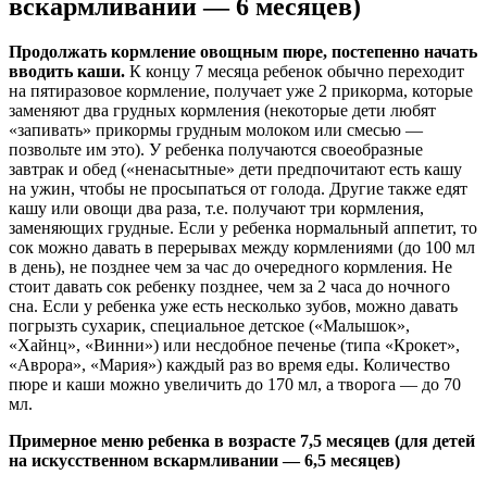
вскармливании — 6 месяцев)
Продолжать кормление овощным пюре, постепенно начать
вводить каши.
К концу 7 месяца ребенок обычно переходит
на пятиразовое кормление, получает уже 2 прикорма, которые
заменяют два грудных кормления (некоторые дети любят
«запивать» прикормы грудным молоком или смесью —
позвольте им это). У ребенка получаются своеобразные
завтрак и обед («ненасытные» дети предпочитают есть кашу
на ужин, чтобы не просыпаться от голода. Другие также едят
кашу или овощи два раза, т.е. получают три кормления,
заменяющих грудные. Если у ребенка нормальный аппетит, то
сок можно давать в перерывах между кормлениями (до 100 мл
в день), не позднее чем за час до очередного кормления. Не
стоит давать сок ребенку позднее, чем за 2 часа до ночного
сна. Если у ребенка уже есть несколько зубов, можно давать
погрызть сухарик, специальное детское («Малышок»,
«Хайнц», «Винни») или несдобное печенье (типа «Крокет»,
«Аврора», «Мария») каждый раз во время еды. Количество
пюре и каши можно увеличить до 170 мл, а творога — до 70
мл.
Примерное меню ребенка в возрасте 7,5 месяцев (для детей
на искусственном вскармливании — 6,5 месяцев)