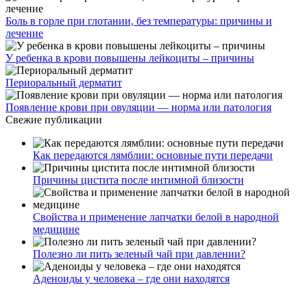
Боль в горле при глотании, без температуры: причины и
лечение
У ребенка в крови повышены лейкоциты – причины
Периоральный дерматит
Появление крови при овуляции — норма или патология
Свежие публикации
Как передаются лямблии: основные пути передачи
Причины цистита после интимной близости
Свойства и применение лапчатки белой в народной
медицине
Полезно ли пить зеленый чай при давлении?
Аденоиды у человека – где они находятся