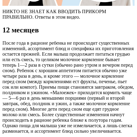
НИКТО НЕ ЗНАЕТ КАК ВВОДИТЬ ПРИКОРМ
ПРАВИЛЬНО. Ответы в этом видео.
12 месяцев
После года в рационе ребенка не происходит существенных
изменений, ассортимент блюд и специфика их приготовления
остается прежней. Если малыш продолжает питаться грудью
или есть смесь, то целиком молочное кормление бывает
теперь 1—2 раза в сутки (обычно рано утром и вечером перед
сном). Ребенок с хорошим аппетитом питается обычно уже
четыре раза в день, и кроме этого — молочное кормление
перед сном (между кормлениями ест фрукты, печенье, пьет
сок или компот). Приемы пищи становятся завтраком, обедом,
полдником и ужином. «Малоежек» приходится кормить чаще
— 5—6 раз в день меньшими порциями (первый и второй
завтрак, обед, полдник и ужин, а также молочное кормление
перед сном). Многие дети перед сном еще едят грудное
молоко или смесь. Более существенные изменения начнут
происходить в рационе ребенка ближе к полутора годам.
Однако пища для малыша уже не измельчается, а лишь слегка
разминается, и ассортимент блюд сильно увеличивается.