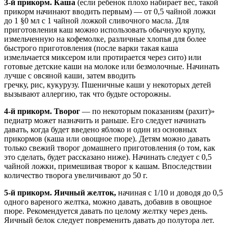
3-й прикорм. Каша
(если ребенок плохо набирает вес, такой
прикорм начинают вводить первым) — от 0,5 чайной ложки
до 1 §0 мл с 1 чайной ложкой сливочного масла. Для
приготовления каш можно использовать обычную крупу,
измельченную на кофемолке, различные хлопья для более
быстрого приготовления (после варки такая каша
измельчается миксером или протирается через сито) или
готовые детские каши на молоке или безмолочные. Начинать
лучше с овсяной каши, затем вводить
гречку, рис, кукурузу. Пшеничные каши у некоторых детей
вызывают аллергию, так что будьте осторожны.
4-й прикорм. Творог
— по некоторым показаниям (рахит)»
педиатр может назначить и раньше. Его следует начинать
давать, когда будет введено яблоко и один из основных
прикормов (каша или овощное пюре). Детям можно давать
только свежий творог домашнего приготовления (о том, как
это сделать, будет рассказано ниже). Начинать следует с 0,5
чайной ложки, примешивая творог к кашам. Впоследствии
количество творога увеличивают до 50 г.
5-й прикорм. Яичный желток,
начиная с 1/10 и доводя до 0,5
одного вареного желтка, можно давать, добавив в овощное
пюре. Рекомендуется давать по целому желтку через день.
Яичный белок следует повременить давать до полутора лет.