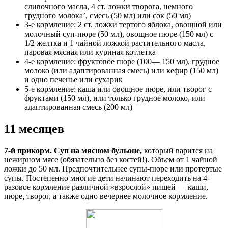
сливочного масла, 4 ст. ложки творога, немного
грудного молока’, смесь (50 мл) или сок (50 мл)
3-е кормление: 2 ст. ложки тертого яблока, овощной или
молочный суп-пюре (50 мл), овощное пюре (150 мл) с
1/2 желтка и 1 чайной ложкой растительного масла,
паровая мясная или куриная котлетка
4-е кормление: фруктовое пюре (100— 150 мл), грудное
молоко (или адаптированная смесь) или кефир (150 мл)
и одно печенье или сухарик
5-е кормление: каша или овощное пюре, или творог с
фруктами (150 мл), или только грудное молоко, или
адаптированная смесь (200 мл)
11 месяцев
7-й прикорм. Суп на мясном бульоне,
который варится на
нежирном мясе (обязательно без костей!). Объем от 1 чайной
ложки до 50 мл. Предпочтительнее супы-пюре или протертые
супы. Постепенно многие дети начинают переходить на 4-
разовое кормление различной «взрослой» пищей — каши,
пюре, творог, а также одно вечернее молочное кормление.