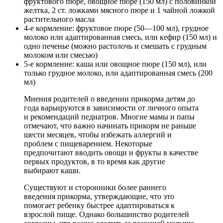
фруктового пюре, овощное пюре (150 мл) с половинкой
желтка, 2 ст. ложками мясного пюре и 1 чайной ложкой
растительного масла
4-е кормление: фруктовое пюре (50—100 мл), грудное
молоко или адаптированная смесь, или кефир (150 мл) и
одно печенье (можно растолочь и смешать с грудным
молоком или смесью)
5-е кормление: каша или овощное пюре (150 мл), или
только грудное молоко, или адаптированная смесь (200
мл)
Мнения родителей о введении прикорма детям до
года варьируются в зависимости от личного опыта
и рекомендаций педиатров. Многие мамы и папы
отмечают, что важно начинать прикорм не раньше
шести месяцев, чтобы избежать аллергий и
проблем с пищеварением. Некоторые
предпочитают вводить овощи и фрукты в качестве
первых продуктов, в то время как другие
выбирают каши.
Существуют и сторонники более раннего
введения прикорма, утверждающие, что это
помогает ребенку быстрее адаптироваться к
взрослой пище. Однако большинство родителей