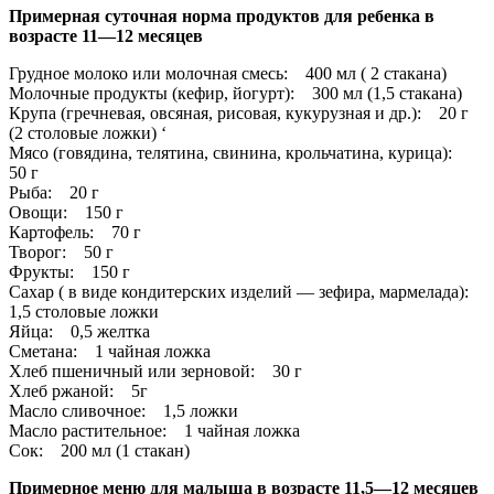
Примерная суточная норма продуктов для ребенка в
возрасте 11—12 месяцев
Грудное молоко или молочная смесь: 400 мл ( 2 стакана)
Молочные продукты (кефир, йогурт): 300 мл (1,5 стакана)
Крупа (гречневая, овсяная, рисовая, кукурузная и др.): 20 г
(2 столовые ложки) ‘
Мясо (говядина, телятина, свинина, крольчатина, курица):
50 г
Рыба: 20 г
Овощи: 150 г
Картофель: 70 г
Творог: 50 г
Фрукты: 150 г
Сахар ( в виде кондитерских изделий — зефира, мармелада):
1,5 столовые ложки
Яйца: 0,5 желтка
Сметана: 1 чайная ложка
Хлеб пшеничный или зерновой: 30 г
Хлеб ржаной: 5г
Масло сливочное: 1,5 ложки
Масло растительное: 1 чайная ложка
Сок: 200 мл (1 стакан)
Примерное меню для малыша в возрасте 11,5—12 месяцев