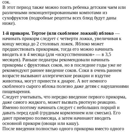
сок.
В этот период также можно поить ребенка детским чаем или
различными неконцентрированными компотами из
сухофруктов (подробные рецепты всех блюд будут даны
ниже).
1-й прикорм. Тертое (или скобленое ложкой) яблоко
—
начинать прикорм следует с четверти ложки, увеличивая к
концу месяца до 2 столовых ложек. Яблоко может
предшествовать прикормам, тогда его можно начинать
вводить и в 4 месяца (для «искусственников» — в 3,5
месяцев). Раньше педиатры рекомендовали начинать
прикормы с фруктовых соков, но в последние годы уже не
рекомендуют раннее введение соков. Соки в очень раннем
возрасте вызывают аллергические реакции и вздутие
животика, могут привести к диарее. А вот немного
скобленого сырого яблока полезно даже детям с нарушениями
пищеварения.
Следует учитывать, что нередко введение первого прикорма,
даже самого жидкого, может вызвать рвотную реакцию.
Именно поэтому начинать следует с небольших порций и
давать перед едой (грудным кормлением или смесью). Его
дают примерно полмесяца, а затем начинают вводить
основной прикорм (овощи или кашу).
После введения полностью одного прикорма вместо одного