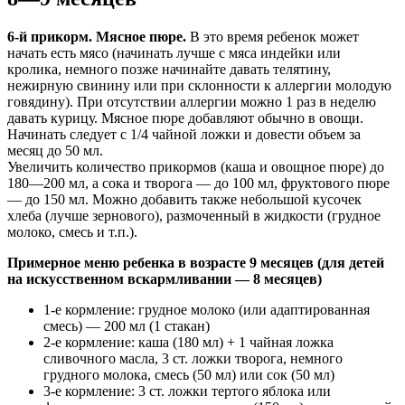
6-й прикорм. Мясное пюре.
В это время ребенок может
начать есть мясо (начинать лучше с мяса индейки или
кролика, немного позже начинайте давать телятину,
нежирную свинину или при склонности к аллергии молодую
говядину). При отсутствии аллергии можно 1 раз в неделю
давать курицу. Мясное пюре добавляют обычно в овощи.
Начинать следует с 1/4 чайной ложки и довести объем за
месяц до 50 мл.
Увеличить количество прикормов (каша и овощное пюре) до
180—200 мл, а сока и творога — до 100 мл, фруктового пюре
— до 150 мл. Можно добавить также небольшой кусочек
хлеба (лучше зернового), размоченный в жидкости (грудное
молоко, смесь и т.п.).
Примерное меню ребенка в возрасте 9 месяцев (для детей
на искусственном вскармливании — 8 месяцев)
1-е кормление: грудное молоко (или адаптированная
смесь) — 200 мл (1 стакан)
2-е кормление: каша (180 мл) + 1 чайная ложка
сливочного масла, 3 ст. ложки творога, немного
грудного молока, смесь (50 мл) или сок (50 мл)
3-е кормление: 3 ст. ложки тертого яблока или