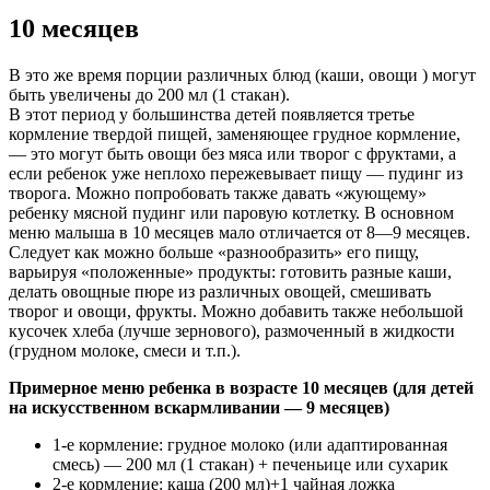
10 месяцев
В это же время порции различных блюд (каши, овощи ) могут
быть увеличены до 200 мл (1 стакан).
В этот период у большинства детей появляется третье
кормление твердой пищей, заменяющее грудное кормление,
— это могут быть овощи без мяса или творог с фруктами, а
если ребенок уже неплохо пережевывает пищу — пудинг из
творога. Можно попробовать также давать «жующему»
ребенку мясной пудинг или паровую котлетку. В основном
меню малыша в 10 месяцев мало отличается от 8—9 месяцев.
Следует как можно больше «разнообразить» его пищу,
варьируя «положенные» продукты: готовить разные каши,
делать овощные пюре из различных овощей, смешивать
творог и овощи, фрукты. Можно добавить также небольшой
кусочек хлеба (лучше зернового), размоченный в жидкости
(грудном молоке, смеси и т.п.).
Примерное меню ребенка в возрасте 10 месяцев (для детей
на искусственном вскармливании — 9 месяцев)
1-е кормление: грудное молоко (или адаптированная
смесь) — 200 мл (1 стакан) + печеньице или сухарик
2-е кормление: каша (200 мл)+1 чайная ложка