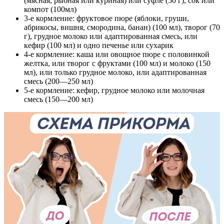
(мясная, рыбная или куриная) или суфле (50 г), сок или
компот (100мл)
3-е кормление: фруктовое пюре (яблоки, груши,
абрикосы, вишня, смородина, банан) (100 мл), творог (70
г), грудное молоко или адаптированная смесь, или
кефир (100 мл) и одно печенье или сухарик
4-е кормление: каша или овощное пюре с половинкой
желтка, или творог с фруктами (100 мл) и молоко (150
мл), или только грудное молоко, или адаптированная
смесь (200—250 мл)
5-е кормление: кефир, грудное молоко или молочная
смесь (150—200 мл)