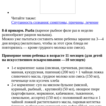
Читайте также:
Спутанность сознания: симптомы, причины, лечение
8-й прикорм. Рыба
(вареное рыбное филе раз в неделю
разнообразит рацион малыша).
Можно уже пытаться составить меню ребенка зарание на 3—4
дня вперед (желательно, чтобы за этот срок блюда не
повторялись — кроме грудного молока или смеси).
Примерное меню ребенка в возрасте 11 месяцев (для детей
на искусственном вскармливании —10 месяцев)
1-е кормление: каша (овсяная, гречневая, рисовая,
манная, кукурузная, пшенная) (200 мл) + 1 чайная ложка
сливочного масла, грудное молоко или смесь (150 мл),
печеньице или кусочек хлеба
2-е кормление: суп на мясном бульоне (мясной,
куриный, рыбный, . крупяной) (50 мл), овощное пюре
(картофельное, морковное, кабачковое, тыквенное,
свекольное, ассорти) (150 мл) с половинкой желтка и 1
чайной ложкой растительного масла, паровая котлетка