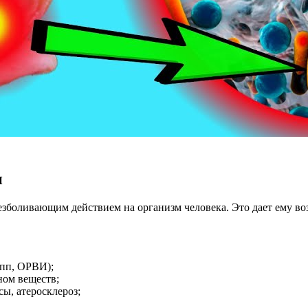
н
езболивающим действием на организм человека. Это дает ему в
ипп, ОРВИ);
ном веществ;
ы, атеросклероз;