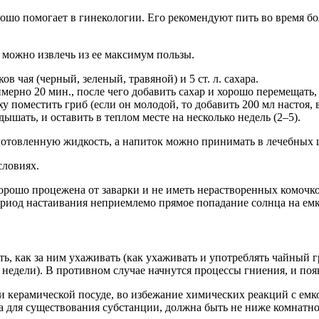
рошо помогает в гинекологии. Его рекомендуют пить во время б
о можно извлечь из ее максимум пользы.
в чая (черный, зеленый, травяной) и 5 ст. л. сахара.
имерно 20 мин., после чего добавить сахар и хорошо перемещать,
 поместить гриб (если он молодой, то добавить 200 мл настоя,
ышать, и оставить в теплом месте на несколько недель (2–5).
отовленную жидкость, а напиток можно принимать в лечебных ц
словиях.
хорошо процежена от заварки и не иметь нерастворенных комочков
ериод настаивания неприемлемо прямое попадание солнца на емк
, как за ним ухаживать (как ухаживать и употреблять чайный г
 недели). В противном случае начнутся процессы гниения, и поя
 и керамической посуде, во избежание химических реакций с емк
а для существования субстанции, должна быть не ниже комнатно