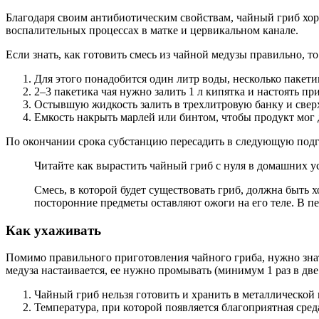
Благодаря своим антибиотическим свойствам, чайный гриб хо
воспалительных процессах в матке и цервикальном канале.
Если знать, как готовить смесь из чайной медузы правильно, т
Для этого понадобится один литр воды, несколько пакетико
2–3 пакетика чая нужно залить 1 л кипятка и настоять пр
Остывшую жидкость залить в трехлитровую банку и сверху
Емкость накрыть марлей или бинтом, чтобы продукт мог д
По окончании срока субстанцию пересадить в следующую подг
Читайте как вырастить чайный гриб с нуля в домашних у
Смесь, в которой будет существовать гриб, должна быть 
посторонние предметы оставляют ожоги на его теле. В п
Как ухаживать
Помимо правильного приготовления чайного гриба, нужно знать
медуза настаивается, ее нужно промывать (минимум 1 раз в две
Чайный гриб нельзя готовить и хранить в металлической
Температура, при которой появляется благоприятная сред