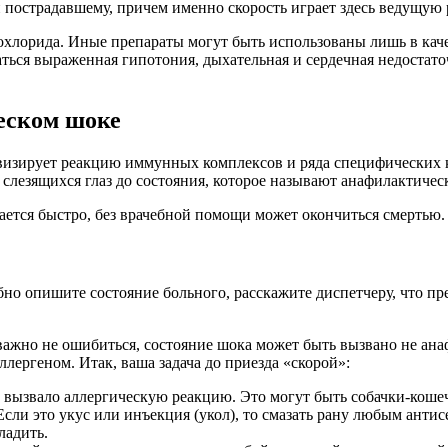
пострадавшему, причем именно скорость играет здесь ведущую 
охлорида. Иные препараты могут быть использованы лишь в каче
аться выраженная гипотония, дыхательная и сердечная недостато
еском шоке
изирует реакцию иммунных комплексов и ряда специфических кл
 слезящихся глаз до состояния, которое называют анафилактиче
ется быстро, без врачебной помощи может окончиться смертью.
но опишите состояние больного, расскажите диспетчеру, что пр
ажно не ошибиться, состояние шока может быть вызвано не анаф
лергеном. Итак, ваша задача до приезда «скорой»:
 вызвало аллергическую реакцию. Это могут быть собачки-кошечк
Если это укус или инъекция (укол), то смазать рану любым анти
ладить.