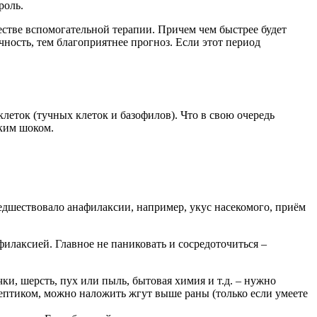
роль.
стве вспомогательной терапии. Причем чем быстрее будет
чность, тем благоприятнее прогноз. Если этот период
еток (тучных клеток и базофилов). Что в свою очередь
ским шоком.
едшествовало анафилаксии, например, укус насекомого, приём
илаксией. Главное не паниковать и сосредоточиться –
и, шерсть, пух или пыль, бытовая химия и т.д. – нужно
септиком, можно наложить жгут выше раны (только если умеете