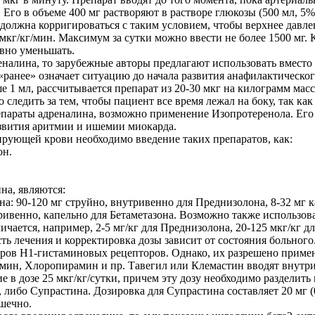
го в объеме 400 мг растворяют в растворе глюкозы (500 мл, 5%)
а должна корригироваться с таким условием, чтобы верхнее давле
мкг/кг/мин. Максимум за сутки можно ввести не более 1500 мг. 
авно уменьшать.
налина, то зарубежные авторы предлагают использовать вместо 
«ранее» означает ситуацию до начала развития анафилактического
е 1 мл, рассчитывается препарат из 20-30 мкг на килограмм мас
о следить за тем, чтобы пациент все время лежал на боку, так к
епараты адреналина, возможно применение Изопротеренола. Его в
азвития аритмии и ишемии миокарда.
ирующей крови необходимо введение таких препаратов, как:
он.
на, являются:
а: 90-120 мг струйно, внутривенно для Преднизолона, 8-32 мг к
ривенно, капельно для Бетаметазона. Возможно также использо
ичается, например, 2-5 мг/кг для Преднизолона, 20-125 мкг/кг д
ь лечения и корректировка дозы зависит от состояния больного
торов Н1-гистаминовых рецепторов. Однако, их разрешено приме
амин, Хлоропирамин и пр. Тавегил или Клемастин вводят внутри
 в дозе 25 мкг/кг/сутки, причем эту дозу необходимо разделить
), либо Супрастина. Дозировка для Супрастина составляет 20 мг (0
шечно.