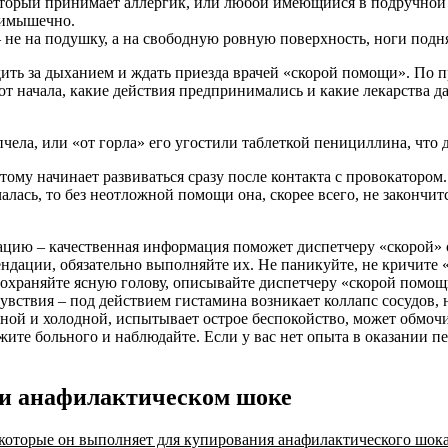
торый принимает аллергик, или любой имеющийся в подручной ап
тримышечно.
 не на подушку, а на свободную ровную поверхность, ноги подн
ледить за дыханием и ждать приезда врачей «скорой помощи». По
 от начала, какие действия предпринимались и какие лекарства д
пчела, или «от горла» его угостили таблеткой пенициллина, что 
му начинает развиваться сразу после контакта с провокатором. 
лась, то без неотложной помощи она, скорее всего, не закончит
ию – качественная информация поможет диспетчеру «скорой» со
ендации, обязательно выполняйте их. Не паникуйте, не кричите 
 Сохраняйте ясную голову, описывайте диспетчеру «скорой помощи
увствия – под действием гистамина возникает коллапс сосудов,
ажной и холодной, испытывает острое беспокойство, может обмоч
жите больного и наблюдайте. Если у вас нет опыта в оказании 
и анафилактическом шоке
 которые он выполняет для купирования анафилактического шока