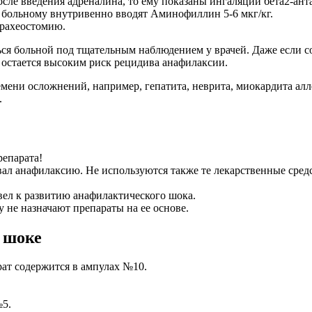
осле введения адреналина, то ему показаны ингаляции бета2-ант
о больному внутривенно вводят Аминофиллин 5-6 мкг/кг.
трахеостомию.
ся больной под тщательным наблюдением у врачей. Даже если со
 остается высоким риск рецидива анафилаксии.
емени осложнений, например, гепатита, неврита, миокардита ал
.
репарата!
ал анафилаксию. Не используются также те лекарственные средс
вел к развитию анафилактического шока.
у не назначают препараты на ее основе.
 шоке
рат содержится в ампулах №10.
№5.