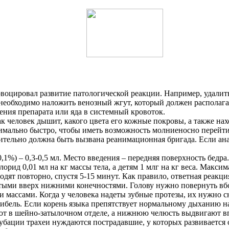
овоцировал развитие патологической реакции. Например, удалит
о необходимо наложить венозный жгут, который должен располага
ения препарата или яда в системный кровоток.
к человек дышит, какого цвета его кожные покровы, а также нах
симально быстро, чтобы иметь возможность молниеносно перейт
лительно должна быть вызвана реанимационная бригада. Если ан
) – 0,3-0,5 мл. Место введения – передняя поверхность бедра. Р
ид 0,01 мл на кг массы тела, а детям 1 млг на кг веса. Максимал
вводят повторно, спустя 5-15 минут. Как правило, ответная реак
тыми вверх нижними конечностями. Голову нужно повернуть вб
и массами. Когда у человека надеты зубные протезы, их нужно сн
 гибель. Если корень языка препятствует нормальному дыханию 
ают в шейно-затылочном отделе, а нижнюю челюсть выдвигают впе
бации трахеи нуждаются пострадавшие, у которых развивается от