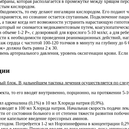
ембраны, которая располагается в промежутке между хрящом пе
стым кислородом.
бходимость, то ему делают ингаляции кислородом. Его подают ч
сохраняется, но сознание остается спутанным. Подключение пац
и, а также когда нет возможности устранить нарастающую гипо
 который не снимается медикаментозным путем, коагулопатическ
ъеме 1-2 Р», с дозировкой для взрослого 5-10 мл/кг, а для ребе
ости к необходимости проведения реанимационных действий, на
 сердца с частотой 100-120 толчков в минуту на глубину до 6
к» должна быть равна 2 к 30.
овень артериального давления, уровень оксигенации крови. Если
ции
ый блок. В дальнейшем тактика лечения осуществляется по сле
кта, то его вводят внутривенно, порционно, на протяжении 5-
л адреналина (0,1%) в 10 мл Хлорида натрия (0,9%).
водят в 100 мл Хлорида натрия. Начальная скорость подачи лекар
сти от состояния больного и от степени тяжести развития побоч
нное капельное введение прессорных аминов.
одом. Потребуется 1-2 мл Норэпинефрина в концентрации 0,2%. 
 мкг в минуту. Препарат вводят до того момента, пока артериаль