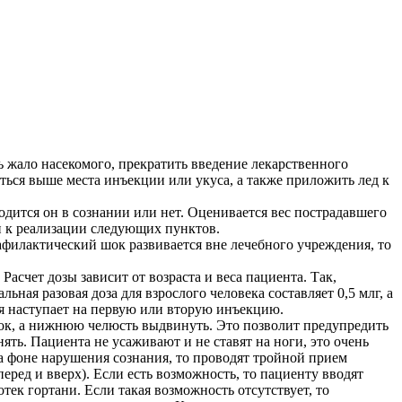
ь жало насекомого, прекратить введение лекарственного
ться выше места инъекции или укуса, а также приложить лед к
одится он в сознании или нет. Оценивается вес пострадавшего
и к реализации следующих пунктов.
афилактический шок развивается вне лечебного учреждения, то
асчет дозы зависит от возраста и веса пациента. Так,
ьная разовая доза для взрослого человека составляет 0,5 млг, а
ция наступает на первую или вторую инъекцию.
ок, а нижнюю челюсть выдвинуть. Это позволит предупредить
ять. Пациента не усаживают и не ставят на ноги, это очень
на фоне нарушения сознания, то проводят тройной прием
ред и вверх). Если есть возможность, то пациенту вводят
ек гортани. Если такая возможность отсутствует, то