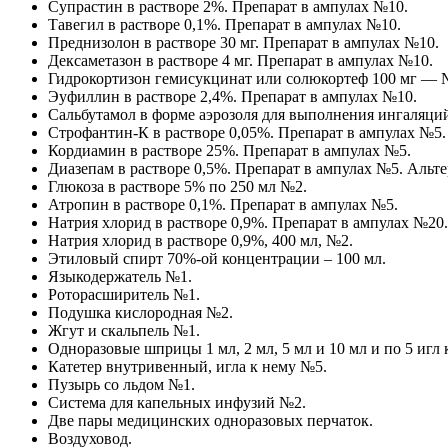
Супрастин в растворе 2%. Препарат в ампулах №10.
Тавегил в растворе 0,1%. Препарат в ампулах №10.
Преднизолон в растворе 30 мг. Препарат в ампулах №10.
Дексаметазон в растворе 4 мг. Препарат в ампулах №10.
Гидрокортизон гемисукцинат или солюкортеф 100 мг — №
Эуфиллин в растворе 2,4%. Препарат в ампулах №10.
Сальбутамол в форме аэрозоля для выполнения ингаляций
Строфантин-К в растворе 0,05%. Препарат в ампулах №5.
Кордиамин в растворе 25%. Препарат в ампулах №5.
Диазепам в растворе 0,5%. Препарат в ампулах №5. Альт
Глюкоза в растворе 5% по 250 мл №2.
Атропин в растворе 0,1%. Препарат в ампулах №5.
Натрия хлорид в растворе 0,9%. Препарат в ампулах №20.
Натрия хлорид в растворе 0,9%, 400 мл, №2.
Этиловый спирт 70%-ой концентрации – 100 мл.
Языкодержатель №1.
Роторасширитель №1.
Подушка кислородная №2.
Жгут и скальпель №1.
Одноразовые шприцы 1 мл, 2 мл, 5 мл и 10 мл и по 5 игл 
Катетер внутривенный, игла к нему №5.
Пузырь со льдом №1.
Система для капельных инфузий №2.
Две пары медицинских одноразовых перчаток.
Воздуховод.