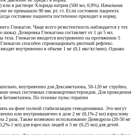
 или в растворе Хлорида натрия (500 мл, 0,9%). Начальная
ние не превышало 90 мм. рт. ст. Если состояние пациента
Когда состояние пациента постепенно приходит в норму,
него Глюкагон. Чаще всего резистентность наблюдается у тех
 шока). Дозировка Глюкагона составляет от 1 до 5 мл.
сы тела. Глюкагон вводится внутривенно на протяжении 5
ак Глюкагон способен спровоцировать рвотный рефлекс.
водят внутривенно в объеме 1 мг (0,1 мкг/кг/мин). Однако
апельно, внутривенно для Дексаметазона, 50-120 мг струйно,
вание иных системных глюкокортикостероидов. Для проведения
ля Бетаметазона. По технике пульс-терапии
.
нять на фоне полной стабилизации гемодинамики. Это могут
венно или внутримышечно в дозе 2 мг (0,1%-2 мл) взрослому
 на 2 раза. Также возможно использование Димедрола (20-50 мг
,2%-1 мл) для взрослых людей и 5 мг (0,25 мл) для детей.