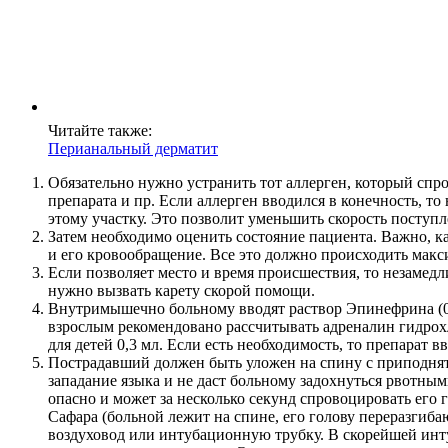
Читайте также:
Перианальный дерматит
Обязательно нужно устранить тот аллерген, который спр
препарата и пр. Если аллерген вводился в конечность, т
этому участку. Это позволит уменьшить скорость поступл
Затем необходимо оценить состояние пациента. Важно, ка
и его кровообращение. Все это должно происходить мак
Если позволяет место и время происшествия, то незамед
нужно вызвать карету скорой помощи.
Внутримышечно больному вводят раствор Эпинефрина (0,1%
взрослым рекомендовано рассчитывать адреналин гидрохлор
для детей 0,3 мл. Если есть необходимость, то препарат 
Пострадавший должен быть уложен на спину с приподня
западание языка и не даст больному задохнуться рвотным
опасно и может за несколько секунд спровоцировать его
Сафара (больной лежит на спине, его голову переразгиб
воздуховод или интубационную трубку. В скорейшей инту