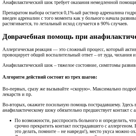
Анафилактический шок требует оказания немедленной помощи 
Препаратом выбора остается 0,1%-ый раствор адреналина гидр
введен адреналин с того момента как у больного начала развив
растягивается, то летальный исход случается в 90% случаев.
Доврачебная помощь при анафилактич
Аллергическая реакция — это сложный процесс, который актив
провоцирует общий воспалительный ответ – от зуда, чихания и
Анафилактический шок – тяжелое состояние, симптомы развива
Алгоритм действий состоит из трех шагов:
Во-первых, сразу же вызывайте «скорую». Максимально подроб
лекарств и пр.
Во-вторых, окажите посильную помощь пострадавшему. Здесь в
анафилактическому шоку обязательно предшествует контакт с ал
По возможности, расспросить больного и определить, что
срочно прекратить контакт пострадавшего с аллергеном. 
это делать, помните – не навреди!), место укуса можно ох