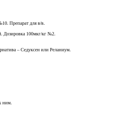
10. Препарат для в/в.
. Дозировка 100мкг/кг №2.
ернатива – Седуксен или Реланиум.
к ним.