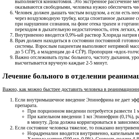
выполняется коникотомия. Это экстренное рассечение м
оказываются свободными, человека нужно обеспечить чи
Человек должен дышать чистым воздухом, а если есть нео
через воздуховодную трубку, когда спонтанное дыхание 
при нарушении сознания, на фоне отека трахеи и гортан
переходом в дыхательную недостаточность, отек легких,
Внутривенно вводится 0,9%-ый раствор Хлорида натрия в об
Врач должен находиться в состоянии постоянной готовн
системы. Взрослым пациентам выполняют непрямой массаж
до 5 СЃРј, а младенцам до 4 СЃРј. Пропорция «вдох-толчо
Важно отслеживать пульс больного, частоту дыхания, ур
высчитывается вручную каждые 2-5 минут.
Лечение больного в отделении реанима
Важно, как можно быстрее доставить человека в реанимационн
Если внутримышечное введение Эпинефрина не дает эффе
препарата.
При порционном введении потребуется развести 1 м
При капельном введении 1 мл Эпинефрин (0,1%), раз
в минуту. Доза должна корригироваться в зависимо
Если состояние человека тяжелое, то показано внутриве
Норадреналин вводится внутривенно, капельным мет
Хлорида натрия (500 мл, 0,9%). Скорость подачи 4-8