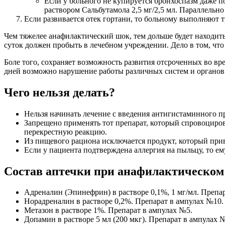
Если у больного не купируется бронхоспазм даже п
раствором Сальбутамола 2,5 мг/2,5 мл. Параллельн
Если развивается отек гортани, то больному выполняют 
Чем тяжелее анафилактический шок, тем дольше будет находить
суток должен пробыть в лечебном учреждении. Дело в том, что
Боле того, сохраняет возможность развития отсроченных во вр
дней возможно нарушение работы различных систем и органов
Чего нельзя делать?
Нельзя начинать лечение с введения антигистаминного п
Запрещено применять тот препарат, который спровоциров
перекрестную реакцию.
Из пищевого рациона исключается продукт, который при
Если у пациента подтверждена аллергия на пыльцу, то ем
Состав аптечки при анафилактическом
Адреналин (Эпинефрин) в растворе 0,1%, 1 мг/мл. Препа
Норадреналин в растворе 0,2%. Препарат в ампулах №10.
Метазон в растворе 1%. Препарат в ампулах №5.
Допамин в растворе 5 мл (200 мкг). Препарат в ампулах 