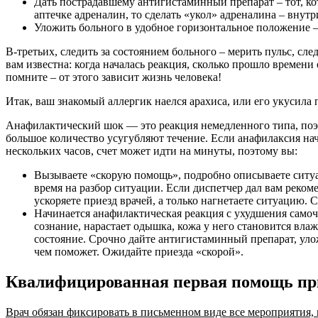
Дать пострадавшему антигистаминный препарат – тот, ко
аптечке адреналин, то сделать «укол» адреналина – вну
Уложить больного в удобное горизонтальное положение –
В-третьих, следить за состоянием больного – мерить пульс, с
вам известна: когда началась реакция, сколько прошло времени
помните – от этого зависит жизнь человека!
Итак, ваш знакомый аллергик наелся арахиса, или его укусила 
Анафилактический шок — это реакция немедленного типа, поэто
большое количество усугубляют течение. Если анафилаксия нача
нескольких часов, счет может идти на минуты, поэтому вы:
Вызываете «скорую помощь», подробно описываете ситуац
время на разбор ситуации. Если диспетчер дал вам реком
ускоряете приезд врачей, а только нагнетаете ситуацию.
Начинается анафилактическая реакция с ухудшения самоч
сознание, нарастает одышка, кожа у него становится вл
состояние. Срочно дайте антигистаминный препарат, уло
чем поможет. Ожидайте приезда «скорой».
Квалифицированная первая помощь пр
Врач обязан фиксировать в письменном виде все мероприятия,