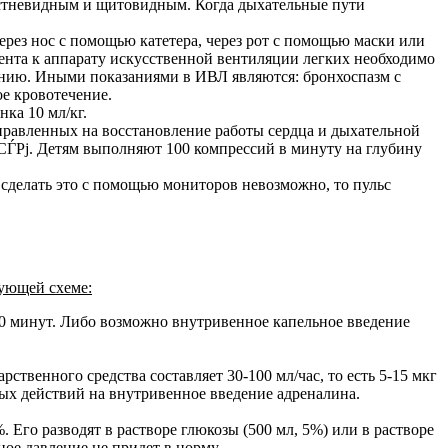
рстневидным и щитовидным. Когда дыхательные пути
ерез нос с помощью катетера, через рот с помощью маски или
иента к аппарату искусственной вентиляции легких необходимо
тонию. Иными показаниями в ИВЛ являются: бронхоспазм с
ое кровотечение.
нка 10 мл/кг.
правленных на восстановление работы сердца и дыхательной
 СЃРј. Детям выполняют 100 компрессий в минуту на глубину
 сделать это с помощью мониторов невозможно, то пульс
дующей схеме:
10 минут. Либо возможно внутривенное капельное введение
ственного средства составляет 30-100 мл/час, то есть 5-15 мкг
ных действий на внутривенное введение адреналина.
Его разводят в растворе глюкозы (500 мл, 5%) или в растворе
ное давление не придет в норму.