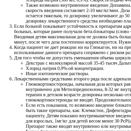
Также возможно внутривенное введение Допамина. Е
скорость введения составляет 2-10 мкг/кг/мин. Доз
остается тяжелым, то дозировку увеличивают до 50 
дозировку лекарственного средства необходимо пл
Если больной показывает устойчивость к препаратам адре
больных, которые ранее получали бета-блокаторы (слово 
Вводимая детям максимальная доза не должна быть больш
минут, после чего доза постепенно корректируется. Нужн
Когда пациент не дает реакции ни на Глюкагон, ни на пр
использование данного препарата сопряжено с риском р
Для того чтобы не допустить уменьшения объема циркул
Декстран с молекулярной массой 35-45 тысяч Дальт
Хлорид натрия 0,9%-ой концентрации.
Иные изотонические растворы.
Лекарственными средствами второго ряда после адренали
Глюкокортикостероиды, начальная доза которых равн
внутривенно для Метилпреднизолона, 8-32 мг внут
терапии в детском возрасте дозировка несколько отл
глюкокортикостероиды не вводят. Продолжительност
Если есть показания, то возможно введение блока
быть такие препараты, как: Клемастин, Дифенгидр
пациенту. Детям показано внутримышечное введение
для взрослых, 1мг/кг для детей весом менее 30 РєРі
Препарат также вводят внутривенно или внутримы