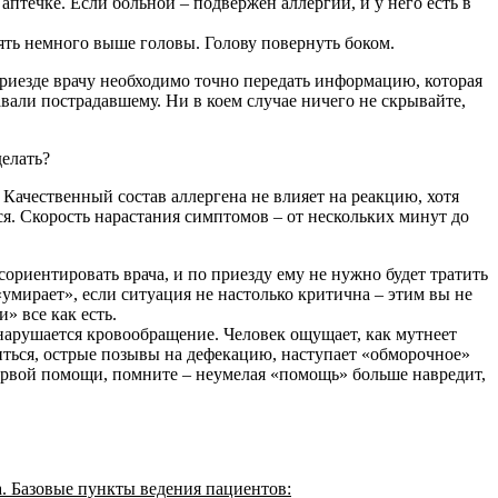
течке. Если больной – подвержен аллергии, и у него есть в
ять немного выше головы. Голову повернуть боком.
 приезде врачу необходимо точно передать информацию, которая
авали пострадавшему. Ни в коем случае ничего не скрывайте,
делать?
Качественный состав аллергена не влияет на реакцию, хотя
ся. Скорость нарастания симптомов – от нескольких минут до
риентировать врача, и по приезду ему не нужно будет тратить
«умирает», если ситуация не настолько критична – этим вы не
» все как есть.
 нарушается кровообращение. Человек ощущает, как мутнеет
иться, острые позывы на дефекацию, наступает «обморочное»
первой помощи, помните – неумелая «помощь» больше навредит,
. Базовые пункты ведения пациентов: