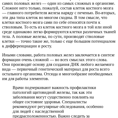
самих половых желез — один из самых сложных в организме.
Сложнее него только, пожалуй, состав клеток костного мозга
— главного потребителя железа наряду с печенью. Во-вторых,
эти два типа клеток во многом сходны. В том смысле, что
клетки костного мозга сами по себе относятся почти к
стволовым. То есть из клеток костного мозга в той или иной
среде одинаково легко формируются клетки различных тканей
тела. А половые железы, по сути, производят стволовые
клетки — точно такие же, только с еще большим потенциалом
к дифференциации и росту.
Иными словами, работа половых желез заключается в синтезе
формации очень сложной — во всех смыслах этого слова.
Они производят основу для создания ДНК любого желаемого
вида — первичный генетический материал для роста всего
остального организма. Отсюда и многообразие необходимых
им для работы элементов.
Врачи подчеркивают важность профилактики
патологий щитовидной железы, так как эти
заболевания могут существенно повлиять на
общее состояние здоровья. Специалисты
рекомендуют регулярные обследования, особенно
для людей с наследственной
предрасположенностью. Важно следить за