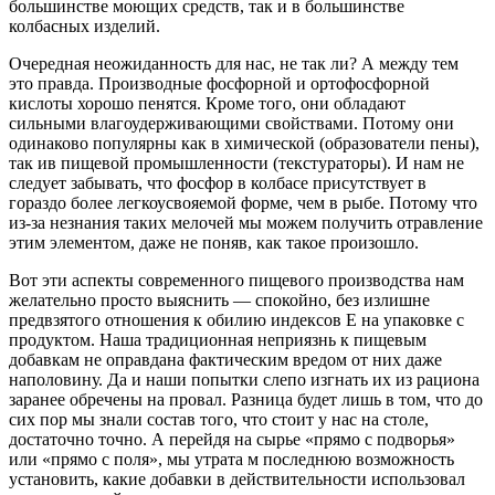
большинстве моющих средств, так и в большинстве
колбасных изделий.
Очередная неожиданность для нас, не так ли? А между тем
это правда. Производные фосфорной и ортофосфорной
кислоты хорошо пенятся. Кроме того, они обладают
сильными влагоудерживающими свойствами. Потому они
одинаково популярны как в химической (образователи пены),
так ив пищевой промышленности (текстураторы). И нам не
следует забывать, что фосфор в колбасе присутствует в
гораздо более легкоусвояемой форме, чем в рыбе. Потому что
из-за незнания таких мелочей мы можем получить отравление
этим элементом, даже не поняв, как такое произошло.
Вот эти аспекты современного пищевого производства нам
желательно просто выяснить — спокойно, без излишне
предвзятого отношения к обилию индексов Е на упаковке с
продуктом. Наша традиционная неприязнь к пищевым
добавкам не оправдана фактическим вредом от них даже
наполовину. Да и наши попытки слепо изгнать их из рациона
заранее обречены на провал. Разница будет лишь в том, что до
сих пор мы знали состав того, что стоит у нас на столе,
достаточно точно. А перейдя на сырье «прямо с подворья»
или «прямо с поля», мы утрата м последнюю возможность
установить, какие добавки в действительности использовал