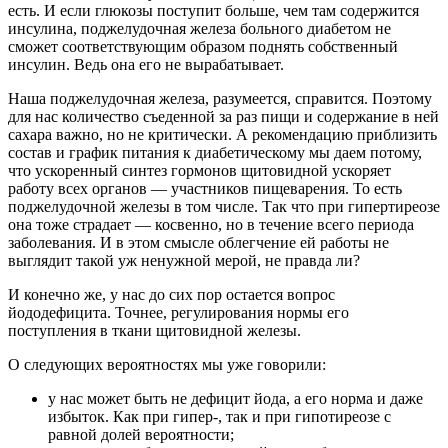
есть. И если глюкозы поступит больше, чем там содержится
инсулина, поджелудочная железа больного диабетом не
сможет соответствующим образом поднять собственный
инсулин. Ведь она его не вырабатывает.
Наша поджелудочная железа, разумеется, справится. Поэтому
для нас количество съеденной за раз пищи и содержание в ней
сахара важно, но не критически. А рекомендацию приблизить
состав и график питания к диабетическому мы даем потому,
что ускоренный синтез гормонов щитовидной ускоряет
работу всех органов — участников пищеварения. То есть
поджелудочной железы в том числе. Так что при гипертиреозе
она тоже страдает — косвенно, но в течение всего периода
заболевания. И в этом смысле облегчение ей работы не
выглядит такой уж ненужной мерой, не правда ли?
И конечно же, у нас до сих пор остается вопрос
йододефицита. Точнее, регулирования нормы его
поступления в ткани щитовидной железы.
О следующих вероятностях мы уже говорили:
у нас может быть не дефицит йода, а его норма и даже
избыток. Как при гипер-, так и при гипотиреозе с
равной долей вероятности;