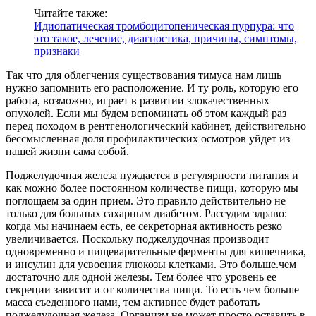
Читайте также:
Идиопатическая тромбоцитопеническая пурпура: что
это такое, лечение, диагностика, причины, симптомы,
признаки
Так что для облегчения существования тимуса нам лишь
нужно запомнить его расположение. И ту роль, которую его
работа, возможно, играет в развитии злокачественных
опухолей. Если мы будем вспоминать об этом каждый раз
перед походом в рентгенологический кабинет, действительно
бессмысленная доля профилактических осмотров уйдет из
нашей жизни сама собой.
Поджелудочная железа нуждается в регулярности питания и
как можно более постоянном количестве пищи, которую мы
поглощаем за один прием. Это правило действительно не
только для больных сахарным диабетом. Рассудим здраво:
когда мы начинаем есть, ее секреторная активность резко
увеличивается. Поскольку поджелудочная производит
одновременно и пищеварительные ферменты для кишечника,
и инсулин для усвоения глюкозы клетками. Это больше.чем
достаточно для одной железы. Тем более что уровень ее
секреции зависит и от количества пищи. То есть чем больше
масса съеденного нами, тем активнее будет работать
поджелудочная железа. Организм не может просто оставить в