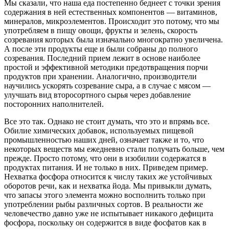
Мы сказали, что наша еда постепенно беднеет с точки зрения
содержания в ней естественных компонентов — витаминов,
минералов, микроэлементов. Происходит это потому, что мы
употребляем в пищу овощи, фрукты и зелень, скорость
созревания которых была изначально многократно увеличена.
А после эти продукты еще и были собраны до полного
созревания. Последний прием лежит в основе наиболее
простой и эффективной методики предотвращения порчи
продуктов при хранении. Аналогично, производители
научились ускорять созревание сыра, а в случае с мясом —
улучшать вид второсортного сырья через добавление
посторонних наполнителей.
Все это так. Однако не стоит думать, что это и впрямь все.
Обилие химических добавок, используемых пищевой
промышленностью наших дней, означает также и то, что
некоторых веществ мы ежедневно стали получать больше, чем
прежде. Просто потому, что они в изобилии содержатся в
продуктах питания. И не только в них. Приведем пример.
Нехватка фосфора относится к числу таких же устойчивых
оборотов речи, как и нехватка йода. Мы привыкли думать,
что запасы этого элемента можно восполнить только при
употреблении рыбы различных сортов. В реальности же
человечество давно уже не испытывает никакого дефицита
фосфора, поскольку он содержится в виде фосфатов как в