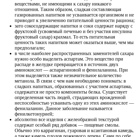
веществами, не имеющими к сахару никакого
отношения. Таким образом, сладкая составляющая
газированных напитков не усваивается организмом и не
приводит к увеличению питательной ценности рациона;
зато сокосодержащие напитки и соки содержат наряду с
фруктозой (усвояемый печенью и без участия инсулина
фруктовый сахар) крахмал. То есть питательная
ценность таких напитков может оказаться выше, чем мы
предполагали;
в числе наиболее распространенных заменителей сахара
нужно особо выделить аспартам. Это вещество при
распаде в желудке превращается в источник двух
аминокислот — аспарагиновой и фенилаланина. При
этом выделяется также незначительное количество
метанола. В связи с чем нам необходимо понимать: в
сладких напитках, образованных с участием аспартама,
содержатся не просто компоненты белка. Существует
определенная часть людей, страдающих врожденной
неспособностью усваивать одну из этих аминокислот —
фенилаланин. Данное заболевание называется
фенилкетонурией;
абсолютно все изделия с желеобразной текстурой
содержат особый ряд добавок — пищевые смолы.
Обычно это каррагинан, гуаровая и ксантановая камедь,
а также камедь плодов рожкового дерева. Сами по себе