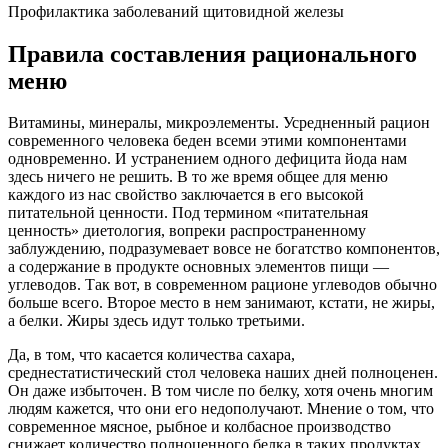
Профилактика заболеваний щитовидной железы
Правила составления рационального
меню
Витамины, минералы, микроэлементы. Усредненный рацион
современного человека беден всеми этими компонентами
одновременно. И устранением одного дефицита йода нам
здесь ничего не решить. В то же время общее для меню
каждого из нас свойство заключается в его высокой
питательной ценности. Под термином «питательная
ценность» диетология, вопреки распространенному
заблуждению, подразумевает вовсе не богатство компонентов,
а содержание в продукте основных элементов пищи —
углеводов. Так вот, в современном рационе углеводов обычно
больше всего. Второе место в нем занимают, кстати, не жиры,
а белки. Жиры здесь идут только третьими.
Да, в том, что касается количества сахара,
среднестатистический стол человека наших дней полноценен.
Он даже избыточен. В том числе по белку, хотя очень многим
людям кажется, что они его недополучают. Мнение о том, что
современное мясное, рыбное и колбасное производство
снижает количество полноценного белка в таких продуктах,