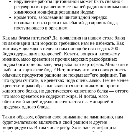
нарушение работы щитовидной может быть связано с
регулярным отравлением ее тканей радиоактивным или
химически модифицированным йодом;
кроме того, заболевания щитовидной нередко
возникают из-за резких колебаний дозировок йода,
поступающего в организм.
Как мы будем питаться? Да, появления на нашем столе блюд
из ламинарии или морских гребешков нам не избежать. Как
минимум дважды в неделю нам понадобится съедать 200 г
йодосодержащих водорослей. Кстати, вопреки расхожему
мнению, мясо креветки и прочих морских ракообразных
йодом богато не больше, чем рыба или картофель. Много ли в
рыбе или картофеле йода? Нет, потому что вся совокупность
обычных продуктов рациона не покрывает”его дефицит. Так
что будем считать, в креветках йода очень.,мало. Тем не менее
креветки и ракообразные являются источником не просто
животного белка, но диетического животного белка — оттого
что мясо креветок не содержит жира. И потом, мясо
обитателей морей идеально сочетается с ламинарией в
пределах одного блюда.
Таким образом, обратив свое внимание на ламинарию, нам
будет желательно включить в свой рацион и другие
морепродукты. В том числе рыбу. Хоть насчет дефицита