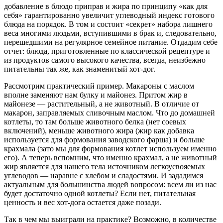
добавление в блюдо приправ и жира по принципу «как для
себя» гарантированно увеличит углеводный индекс готового
блюда на порядок. В том и состоит «секрет» набора лишнего
веса многими людьми, вступившими в брак и, следовательно,
перешедшими на регулярное семейное питание. Отдадим себе
отчет: блюда, приготовленные по классической рецептуре и
из продуктов самого высокого качества, всегда, неизбежно
питательны так же, как знаменитый хот-дог.
Рассмотрим практический пример. Макароны с маслом
вполне заменяют нам булку и майонез. Притом жир в
майонезе — растительный, а не животный. В отличие от
макарон, заправляемых сливочным маслом. Что до домашней
котлеты, то там больше животного белка (нет соевых
включений), меньше животного жира (жир как добавка
используется для формования заводского фарша) и больше
крахмала (зато мы для формования котлет используем именно
его). А теперь вспомним, что именно крахмал, а не животный
жир является для нашего тела источником легкоусвояемых
углеводов — наравне с хлебом и сладостями. И зададимся
актуальным для большинства людей вопросом: всем ли из нас
будет достаточно одной котлеты? Если нет, питательная
ценность и вес хот-дога остается даже позади.
Так в чем мы выиграли на практике? Возможно, в количестве