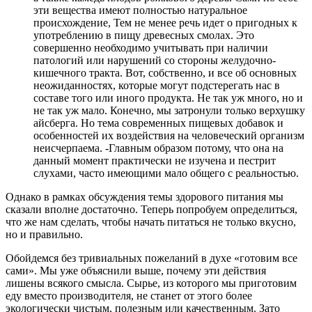
эти вещества имеют полностью натуральное
происхождение, Тем не менее речь идет о пригодных к
употреблению в пищу древесных смолах. Это
совершенно необходимо учитывать при наличии
патологий или нарушений со стороны желудочно-
кишечного тракта. Вот, собственно, и все об основных
неожиданностях, которые могут подстерегать нас в
составе того или иного продукта. Не так уж много, но и
не так уж мало. Конечно, мы затронули только верхушку
айсберга. Но тема современных пищевых добавок и
особенностей их воздействия на человеческий организм
неисчерпаема. -Главным образом потому, что она на
данный момент практически не изучена и пестрит
слухами, часто имеющими мало общего с реальностью.
Однако в рамках обсуждения темы здорового питания мы
сказали вполне достаточно. Теперь попробуем определиться,
что же нам сделать, чтобы начать питаться не только вкусно,
но и правильно.
Обойдемся без тривиальных пожеланий в духе «готовим все
сами». Мы уже объяснили выше, почему эти действия
лишены всякого смысла. Сырье, из которого мы приготовим
еду вместо производителя, не станет от этого более
экологически чистым, полезным или качественным. Зато