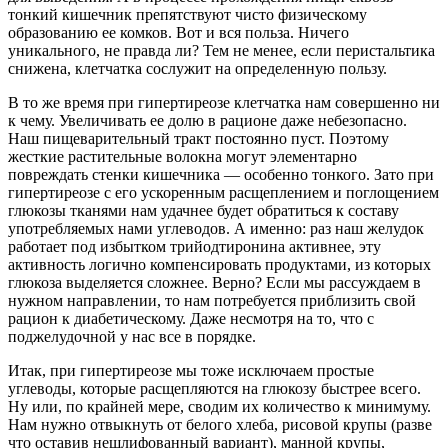
тонкий кишечник препятствуют чисто физическому
образованию ее комков. Вот и вся польза. Ничего
уникального, не правда ли? Тем не менее, если перистальтика
снижена, клетчатка сослужит на определенную пользу.
В то же время при гипертиреозе клетчатка нам совершенно ни
к чему. Увеличивать ее долю в рационе даже небезопасно.
Наш пищеварительный тракт постоянно пуст. Поэтому
жесткие растительные волокна могут элементарно
повреждать стенки кишечника — особенно тонкого. Зато при
гипертиреозе с его ускоренным расщеплением и поглощением
глюкозы тканями нам удачнее будет обратиться к составу
употребляемых нами углеводов. А именно: раз наш желудок
работает под избытком трийодтиронина активнее, эту
активность логично компенсировать продуктами, из которых
глюкоза выделяется сложнее. Верно? Если мы рассуждаем в
нужном направлении, то нам потребуется приблизить свой
рацион к диабетическому. Даже несмотря на то, что с
поджелудочной у нас все в порядке.
Итак, при гипертиреозе мы тоже исключаем простые
углеводы, которые расщепляются на глюкозу быстрее всего.
Ну или, по крайней мере, сводим их количество к минимуму.
Нам нужно отвыкнуть от белого хлеба, рисовой крупы (разве
что оставив нешлифованный вариант), манной крупы,