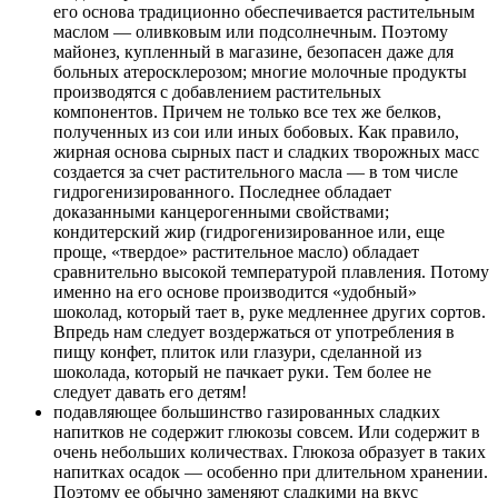
его основа традиционно обеспечивается растительным
маслом — оливковым или подсолнечным. Поэтому
майонез, купленный в магазине, безопасен даже для
больных атеросклерозом; многие молочные продукты
производятся с добавлением растительных
компонентов. Причем не только все тех же белков,
полученных из сои или иных бобовых. Как правило,
жирная основа сырных паст и сладких творожных масс
создается за счет растительного масла — в том числе
гидрогенизированного. Последнее обладает
доказанными канцерогенными свойствами;
кондитерский жир (гидрогенизированное или, еще
проще, «твердое» растительное масло) обладает
сравнительно высокой температурой плавления. Потому
именно на его основе производится «удобный»
шоколад, который тает в, руке медленнее других сортов.
Впредь нам следует воздержаться от употребления в
пищу конфет, плиток или глазури, сделанной из
шоколада, который не пачкает руки. Тем более не
следует давать его детям!
подавляющее большинство газированных сладких
напитков не содержит глюкозы совсем. Или содержит в
очень небольших количествах. Глюкоза образует в таких
напитках осадок — особенно при длительном хранении.
Поэтому ее обычно заменяют сладкими на вкус