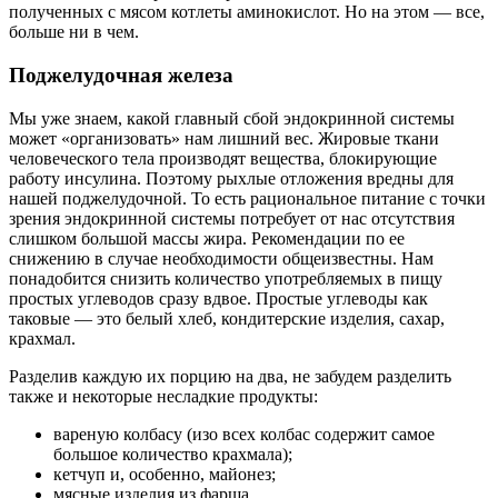
полученных с мясом котлеты аминокислот. Но на этом — все,
больше ни в чем.
Поджелудочная железа
Мы уже знаем, какой главный сбой эндокринной системы
может «организовать» нам лишний вес. Жировые ткани
человеческого тела производят вещества, блокирующие
работу инсулина. Поэтому рыхлые отложения вредны для
нашей поджелудочной. То есть рациональное питание с точки
зрения эндокринной системы потребует от нас отсутствия
слишком большой массы жира. Рекомендации по ее
снижению в случае необходимости общеизвестны. Нам
понадобится снизить количество употребляемых в пищу
простых углеводов сразу вдвое. Простые углеводы как
таковые — это белый хлеб, кондитерские изделия, сахар,
крахмал.
Разделив каждую их порцию на два, не забудем разделить
также и некоторые несладкие продукты:
вареную колбасу (изо всех колбас содержит самое
большое количество крахмала);
кетчуп и, особенно, майонез;
мясные изделия из фарша.