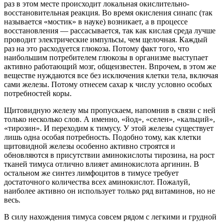
раз в этом месте происходит локальная окислительно-
восстановительная реакция. Во время окисления синапс (так
называется «мостик» в науке) возникает, а в процессе
восстановления — рассасывается, так как кислая среда лучше
проводит электрические импульсы, чем щелочная. Каждый
раз на это расходуется глюкоза. Потому факт того, что
наибольшим потребителем глюкозы в организме выступает
активно работающий мозг, общеизвестен. Впрочем, в этом же
веществе нуждаются все без исключения клетки тела, включая
сами железы. Потому отнесем сахар к числу условно особых
потребностей коры.
Щитовидную железу мы пропускаем, напомнив в связи с ней
только несколько слов. А именно, «йод», «селен», «кальций»,
«тирозин». И переходим к тимусу. У этой железы существует
лишь одна особая потребность. Подобно тому, как клетки
щитовидной железы особенно активно строятся и
обновляются в присутствии аминокислоты тирозина, на рост
тканей тимуса отлично влияет аминокислота аргинин. В
остальном же синтез лимфоцитов в тимусе требует
достаточного количества всех аминокислот. Пожалуй,
наиболее активно он использует только ряд витаминов, но не
весь.
В силу нахождения тимуса совсем рядом с легкими и грудной