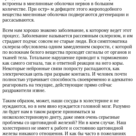
встроены в миелиновые оболочки нервов в большом
количестве. При остр» м дефиците этого жироподобного
вещества миелновые оболочки подвергаются дегенерации и
рассасываются.
Всем нам хорошо знакомо заболевание, к которому ведет этот
процесс. Заболевание называется рассеянным склерозом, и им
страдают подчас совсем не старые люди. Вся симптоматика
склероза обусловлена одним замедлением скорости, с которой
по волокнам белого вещества проходят сигналы от органов и
тканей тела. Тотальное нарушение приводит к торможению
как самого сигнала, так и ответной реакции на него коры.
Некоторые нейронные связи попросту распадаются, как
электрическая цепь при разрыве контакта. И человек почти
полностью утрачивает способность своевременно и адекватно
реагировать на текущие, действующие прямо сейчас
раздражители извне.
Таким образом, может, наши сосуды в холестерине и не
нуждаются, но в нем явно нуждается головной мозг. Разумно
ли будет нам в таком разрезе приниматься за
низкохолестериновую диету, даже имея очень серьезные
проблемы со щитовидной железой? Ни в коем случае. Наш
холестериноз не имеет к работе и состоянию щитовидной
железы никакого отношения. И как бы часто в пожеланиях