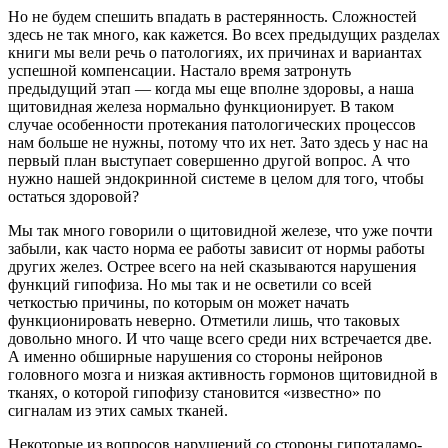
Но не будем спешить впадать в растерянность. Сложностей
здесь не так много, как кажется. Во всех предыдущих разделах
книги мы вели речь о патологиях, их причинах и вариантах
успешной компенсации. Настало время затронуть
предыдущий этап — когда мы еще вполне здоровы, а наша
щитовидная железа нормально функционирует. В таком
случае особенности протекания патологических процессов
нам больше не нужны, потому что их нет. Зато здесь у нас на
первый план выступает совершенно другой вопрос. А что
нужно нашей эндокринной системе в целом для того, чтобы
остаться здоровой?
Мы так много говорили о щитовидной железе, что уже почти
забыли, как часто норма ее работы зависит от нормы работы
других желез. Острее всего на ней сказываются нарушения
функций гипофиза. Но мы так и не осветили со всей
четкостью причины, по которым он может начать
функционировать неверно. Отметили лишь, что таковых
довольно много. И что чаще всего среди них встречается две.
А именно обширные нарушения со стороны нейронов
головного мозга и низкая активность гормонов щитовидной в
тканях, о которой гипофизу становится «известно» по
сигналам из этих самых тканей.
Некоторые из вопросов нарушений со стороны гипоталамо-