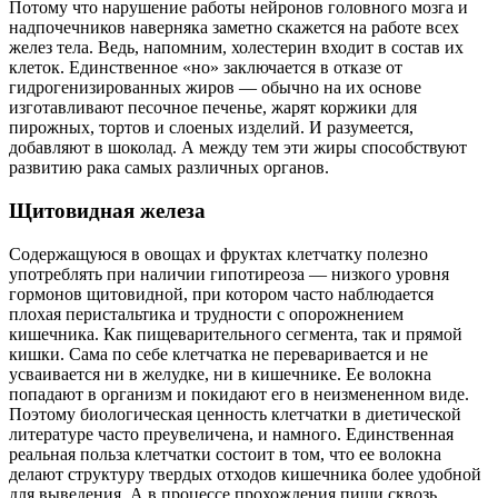
Потому что нарушение работы нейронов головного мозга и
надпочечников наверняка заметно скажется на работе всех
желез тела. Ведь, напомним, холестерин входит в состав их
клеток. Единственное «но» заключается в отказе от
гидрогенизированных жиров — обычно на их основе
изготавливают песочное печенье, жарят коржики для
пирожных, тортов и слоеных изделий. И разумеется,
добавляют в шоколад. А между тем эти жиры способствуют
развитию рака самых различных органов.
Щитовидная железа
Содержащуюся в овощах и фруктах клетчатку полезно
употреблять при наличии гипотиреоза — низкого уровня
гормонов щитовидной, при котором часто наблюдается
плохая перистальтика и трудности с опорожнением
кишечника. Как пищеварительного сегмента, так и прямой
кишки. Сама по себе клетчатка не переваривается и не
усваивается ни в желудке, ни в кишечнике. Ее волокна
попадают в организм и покидают его в неизмененном виде.
Поэтому биологическая ценность клетчатки в диетической
литературе часто преувеличена, и намного. Единственная
реальная польза клетчатки состоит в том, что ее волокна
делают структуру твердых отходов кишечника более удобной
для выведения. А в процессе прохождения пищи сквозь