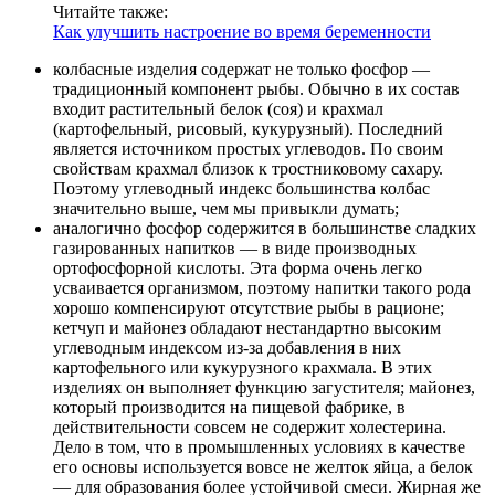
Читайте также:
Как улучшить настроение во время беременности
колбасные изделия содержат не только фосфор —
традиционный компонент рыбы. Обычно в их состав
входит растительный белок (соя) и крахмал
(картофельный, рисовый, кукурузный). Последний
является источником простых углеводов. По своим
свойствам крахмал близок к тростниковому сахару.
Поэтому углеводный индекс большинства колбас
значительно выше, чем мы привыкли думать;
аналогично фосфор содержится в большинстве сладких
газированных напитков — в виде производных
ортофосфорной кислоты. Эта форма очень легко
усваивается организмом, поэтому напитки такого рода
хорошо компенсируют отсутствие рыбы в рационе;
кетчуп и майонез обладают нестандартно высоким
углеводным индексом из-за добавления в них
картофельного или кукурузного крахмала. В этих
изделиях он выполняет функцию загустителя; майонез,
который производится на пищевой фабрике, в
действительности совсем не содержит холестерина.
Дело в том, что в промышленных условиях в качестве
его основы используется вовсе не желток яйца, а белок
— для образования более устойчивой смеси. Жирная же