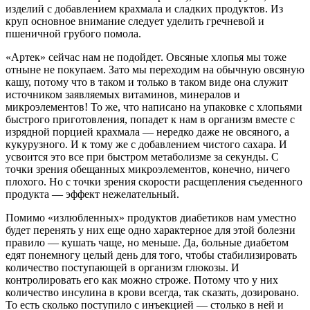
изделий с добавлением крахмала и сладких продуктов. Из
круп основное внимание следует уделить гречневой и
пшеничной грубого помола.
«Артек» сейчас нам не подойдет. Овсяные хлопья мы тоже
отныне не покупаем. Зато мы переходим на обычную овсяную
кашу, потому что в таком и только в таком виде она служит
источником заявляемых витаминов, минералов и
микроэлементов! То же, что написано на упаковке с хлопьями
быстрого приготовления, попадет к нам в организм вместе с
изрядной порцией крахмала — нередко даже не овсяного, а
кукурузного. И к тому же с добавлением чистого сахара. И
усвоится это все при быстром метаболизме за секунды. С
точки зрения обещанных микроэлементов, конечно, ничего
плохого. Но с точки зрения скорости расщепления съеденного
продукта — эффект нежелательный.
Помимо «излюбленных» продуктов диабетиков нам уместно
будет перенять у них еще одно характерное для этой болезни
правило — кушать чаще, но меньше. Да, больные диабетом
едят понемногу целый день для того, чтобы стабилизировать
количество поступающей в организм глюкозы. И
контролировать его как можно строже. Потому что у них
количество инсулина в крови всегда, так сказать, дозировано.
То есть сколько поступило с инъекцией — столько в ней и