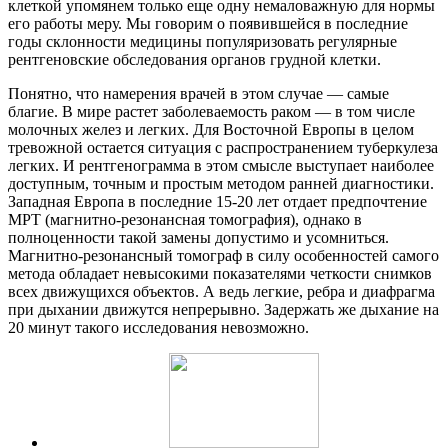
клеткой упомянем только еще одну немаловажную для нормы
его работы меру. Мы говорим о появившейся в последние
годы склонности медицины популяризовать регулярные
рентгеновские обследования органов грудной клетки.
Понятно, что намерения врачей в этом случае — самые
благие. В мире растет заболеваемость раком — в том числе
молочных желез и легких. Для Восточной Европы в целом
тревожной остается ситуация с распространением туберкулеза
легких. И рентгенограмма в этом смысле выступает наиболее
доступным, точным и простым методом ранней диагностики.
Западная Европа в последние 15-20 лет отдает предпочтение
МРТ (магнитно-резонансная томография), однако в
полноценности такой замены допустимо и усомниться.
Магнитно-резонансный томограф в силу особенностей самого
метода обладает невысокими показателями четкости снимков
всех движущихся объектов. А ведь легкие, ребра и диафрагма
при дыхании движутся непрерывно. Задержать же дыхание на
20 минут такого исследования невозможно.