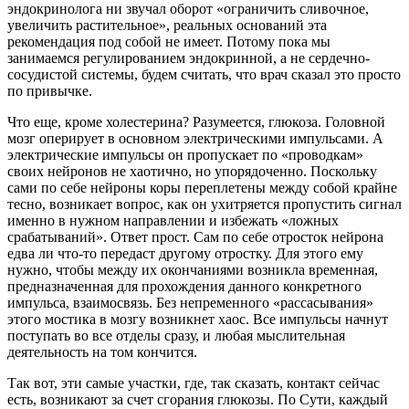
эндокринолога ни звучал оборот «ограничить сливочное,
увеличить растительное», реальных оснований эта
рекомендация под собой не имеет. Потому пока мы
занимаемся регулированием эндокринной, а не сердечно-
сосудистой системы, будем считать, что врач сказал это просто
по привычке.
Что еще, кроме холестерина? Разумеется, глюкоза. Головной
мозг оперирует в основном электрическими импульсами. А
электрические импульсы он пропускает по «проводкам»
своих нейронов не хаотично, но упорядоченно. Поскольку
сами по себе нейроны коры переплетены между собой крайне
тесно, возникает вопрос, как он ухитряется пропустить сигнал
именно в нужном направлении и избежать «ложных
срабатываний». Ответ прост. Сам по себе отросток нейрона
едва ли что-то передаст другому отростку. Для этого ему
нужно, чтобы между их окончаниями возникла временная,
предназначенная для прохождения данного конкретного
импульса, взаимосвязь. Без непременного «рассасывания»
этого мостика в мозгу возникнет хаос. Все импульсы начнут
поступать во все отделы сразу, и любая мыслительная
деятельность на том кончится.
Так вот, эти самые участки, где, так сказать, контакт сейчас
есть, возникают за счет сгорания глюкозы. По Сути, каждый