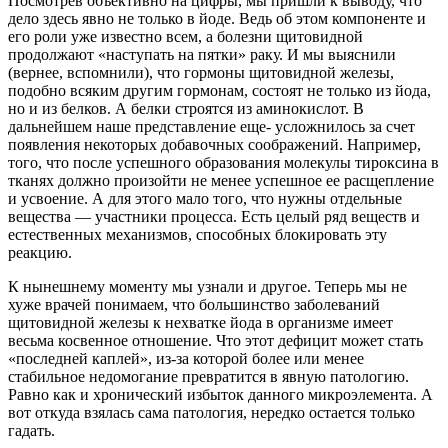
Посмотрев объективно на цифры, мы пришли к выводу, что
дело здесь явно не только в йоде. Ведь об этом компоненте и
его роли уже известно всем, а болезни щитовидной
продолжают «наступать на пятки» раку. И мы выяснили
(вернее, вспомнили), что гормоны щитовидной железы,
подобно всяким другим гормонам, состоят не только из йода,
но и из белков. А белки строятся из аминокислот. В
дальнейшем наше представление еще- усложнилось за счет
появления некоторых добавочных соображений. Например,
того, что после успешного образования молекулы тироксина в
тканях должно произойти не менее успешное ее расщепление
и усвоение. А для этого мало того, что нужны отдельные
вещества — участники процесса. Есть целый ряд веществ и
естественных механизмов, способных блокировать эту
реакцию.
К нынешнему моменту мы узнали и другое. Теперь мы не
хуже врачей понимаем, что большинство заболеваний
щитовидной железы к нехватке йода в организме имеет
весьма косвенное отношение. Что этот дефицит может стать
«последней каплей», из-за которой более или менее
стабильное недомогание превратится в явную патологию.
Равно как и хронический избыток данного микроэлемента. А
вот откуда взялась сама патология, нередко остается только
гадать.