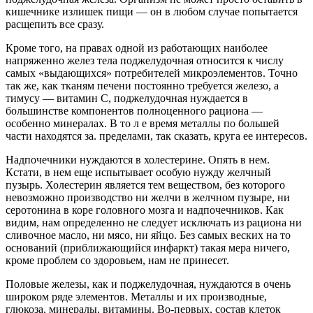
кишечнике излишек пищи — он в любом случае попытается
расщепить все сразу.
Кроме того, на правах одной из работающих наиболее
напряженно желез тела поджелудочная относится к числу
самых «выдающихся» потребителей микроэлементов. Точно
так же, как тканям печени постоянно требуется железо, а
тимусу — витамин С, поджелудочная нуждается в
большинстве компонентов полноценного рациона —
особенно минералах. В то л е время металлы по большей
части находятся за. пределами, так сказать, круга ее интересов.
Надпочечники нуждаются в холестерине. Опять в нем.
Кстати, в нем еще испытывает особую нужду желчный
пузырь. Холестерин является тем веществом, без которого
невозможно производство ни желчи в желчном пузыре, ни
серотонина в коре головного мозга и надпочечников. Как
видим, нам определенно не следует исключать из рациона ни
сливочное масло, ни мясо, ни яйцо. Без самых веских на то
оснований (приближающийся инфаркт) такая мера ничего,
кроме проблем со здоровьем, нам не принесет.
Половые железы, как и поджелудочная, нуждаются в очень
широком ряде элементов. Металлы и их производные,
глюкоза, минералы, витамины. Во-первых, состав клеток