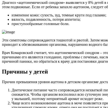
Диагноз «ацетонемический синдром» выявляется у 8% детей в во
этом подвижные. Если от ребенка запахло ацетоном, следует 
изменение кожи: сухость, зуд, темные круги под глазами;
вялость, подавленность, потеря аппетита;
приступообразные головные боли.
Эти симптомы сопровождаются тошнотой и рвотой. Затем может
приводит к обезвоживанию организма, нарушению водного бала
Врач Комаровский считает, что ацетонемический синдром – это
причинами его являются голодание, проблемы с печенью, насл
причиной паники, но обратиться к врачу для постановки диагн
Причины у детей
Причин превышения уровня ацетона в детском организме дост
Диетическое питание часто сопровождается нехваткой пит
снижается. Чтобы организм восполнил всю суточную энер
у малышей, поэтому неприятный аромат исходит реже.
Чаще всего возникновение ацетона в моче появляется пр
утилизирует глюкозу крови, отчего она не поступает к тк