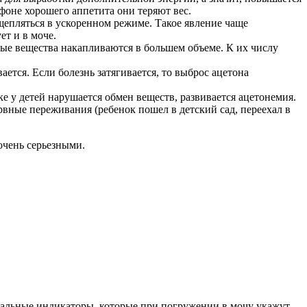
 фоне хорошего аппетита они теряют вес.
епляться в ускоренном режиме. Такое явление чаще
ет и в моче.
ные вещества накапливаются в большем объеме. К их числу
тся. Если болезнь затягивается, то выброс ацетона
е у детей нарушается обмен веществ, развивается ацетонемия.
вные переживания (ребенок пошел в детский сад, переехал в
 очень серьезными.
циальные индикаторы, которые при погружении в мочу укажут