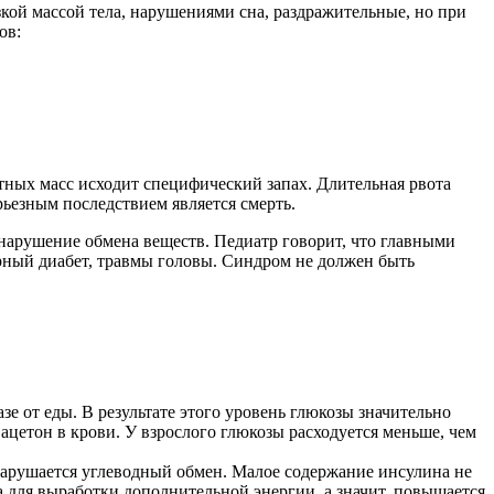
зкой массой тела, нарушениями сна, раздражительные, но при
ов:
ных масс исходит специфический запах. Длительная рвота
ьезным последствием является смерть.
 нарушение обмена веществ. Педиатр говорит, что главными
арный диабет, травмы головы. Синдром не должен быть
е от еды. В результате этого уровень глюкозы значительно
ацетон в крови. У взрослого глюкозы расходуется меньше, чем
 нарушается углеводный обмен. Малое содержание инсулина не
ма для выработки дополнительной энергии, а значит, повышается