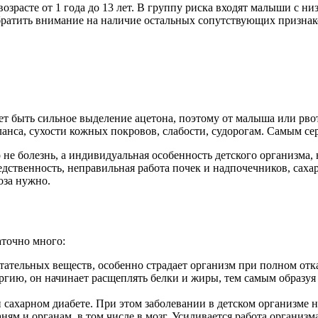
зрасте от 1 года до 13 лет. В группу риска входят малыши с ни
обратить внимание на наличие остальных сопутствующих признак
 быть сильное выделение ацетона, поэтому от малыша или рвот
нса, сухости кожных покровов, слабости, судорогам. Самым сер
 не болезнь, а индивидуальная особенность детского организма,
едственность, неправильная работа почек и надпочечников, сах
оза нужно.
аточно много:
ательных веществ, особенно страдает организм при полном отказ
гию, он начинает расщеплять белки и жиры, тем самым образуя 
и сахарном диабете. При этом заболевании в детском организме
аням и органам, в том числе в мозг. Усиливается работа организ