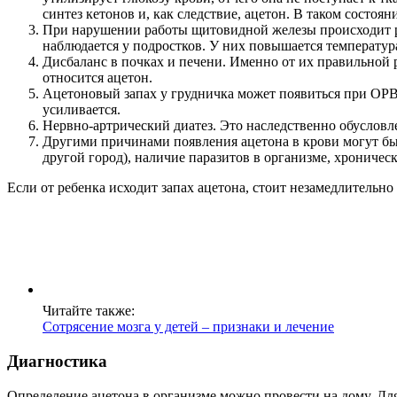
синтез кетонов и, как следствие, ацетон. В таком состоя
При нарушении работы щитовидной железы происходит ре
наблюдается у подростков. У них повышается температура 
Дисбаланс в почках и печени. Именно от их правильной 
относится ацетон.
Ацетоновый запах у грудничка может появиться при ОРВИ
усиливается.
Нервно-артрический диатез. Это наследственно обусловл
Другими причинами появления ацетона в крови могут быт
другой город), наличие паразитов в организме, хроническ
Если от ребенка исходит запах ацетона, стоит незамедлительно
Читайте также:
Сотрясение мозга у детей – признаки и лечение
Диагностика
Определение ацетона в организме можно провести на дому. Дл