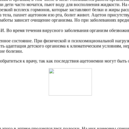
нии дети часто мочатся, пьют воду для восполнения жидкости. На
зкий всплеск гормонов, которые заставляют белки и жиры расщ
тела, пахнет ацетоном изо рта, болит живот. Ацетон присутству
работы зависит очищение организма. Но при заболеваниях вред
. Во время течения вирусного заболевания организм обезвоживае
енное состояние. При физической и психоэмоциональной нагрузк
ь адаптация детского организма к климатическим условиям, нер
ие болезни.
 обратиться к врачу, так как последствия ацетонемии могут быть
я этого в аптеке продаются тест-полоски. На них нанесены спе