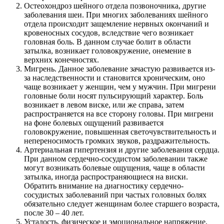
Остеохондроз шейного отдела позвоночника, другие
заболевания шеи. При многих заболеваниях шейного
отдела происходит защемление нервных окончаний и
кровеносных сосудов, вследствие чего возникает
головная боль. В данном случае болит в области
затылка, возникает головокружение, онемение в
верхних конечностях.
Мигрень. Данное заболевание зачастую развивается из-
за наследственности и становится хроническим, оно
чаще возникает у женщин, чем у мужчин. При мигрени
головные боли носят пульсирующий характер. Боль
возникает в левом виске, или же справа, затем
распространяется на все сторону головы. При мигрени
на фоне болевых ощущений развивается
головокружение, повышенная светочувствительность и
непереносимость громких звуков, раздражительность.
Артериальная гипертензия и другие заболевания сердца.
При данном сердечно-сосудистом заболевании также
могут возникать болевые ощущения, чаще в области
затылка, иногда распространяющиеся на виски.
Обратить внимание на диагностику сердечно-
сосудистых заболеваний при частых головных болях
обязательно следует женщинам более старшего возраста,
после 30 – 40 лет.
Усталость, физическое и эмоциональное напряжение,