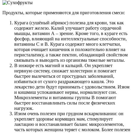
Продукты, которые применяются для приготовления смеси:
Курага (сушёный абрикос) полезна для крови, так как
содержит железо. Калий улучшает работу сердечной
мышцы, витамин А – зрение. Кроме того, в кураге есть
фосфор, влияющий на интеллектуальные способности,
витамины С и В. Курага содержит много клетчатки,
которая очищает кишечник и положительно влияет на
перистальтику, а также пектин, обладающий свойством
связывать и выводить из организма тяжелые металлы.
В инжире есть магний и кальций. Он укрепляет
нервную систему, снижает холестерин и помогает
быстрее вылечиться от простудных заболеваний,
избавиться от сухого раздражающего кашля. Это
лекарство дети будут принимать с удовольствием. Изюм
и кишмиш успокаивают нервы, нормализуют сон.
Микроэлементы и витамины группы В помогают
быстрее восстанавливать силы после физических
нагрузок.
Изюм очень полезен при грудном вскармливании: он
укрепляет здоровье кормящих мам, стимулирует
лактацию и восстанавливает баланс микроэлементов,
часть которых женщина теряет с молоком. Более полезен