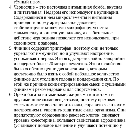
тёмный изюм.
Чернослив – это настоящая витаминная бомба, вкусная
и питательная. Недаром его используют в кулинарии.
Содержащиеся в нём микроэлементы и витамины
приводят в норму артериальное давление,
стабилизируют кишечную микрофлору, угнетая
сальмонеллу и кишечную палочку, а слабительное
действие чернослива позволяет его использовать при
склонности к запорам.
Финики содержат триптофан, поэтому они не только
укрепляют иммунитет, но и улучшают настроение,
успокаивают нервы. Эти ягоды чрезвычайно калорийны
и содержат более 20 микроэлементов. Это их свойство
было особенно ценно для кочевников, которым
достаточно было взять с собой небольшое количество
фиников для утоления голода и поддержания сил. По
этой же причине концентрированные смеси с сушёными
финиками рекомендованы для спортсменов.
Орехи богаты витаминами, жирными кислотами и
другими полезными веществами, поэтому ореховая
смесь помогает восстановить силы, справиться с плохим
настроением и укрепить защитные силы организма. Они
препятствуют образованию раковых клеток, снижают
уровень холестерина, обладают свойствами афродизиака
(усиливают половое влечение и улучшают потенцию у