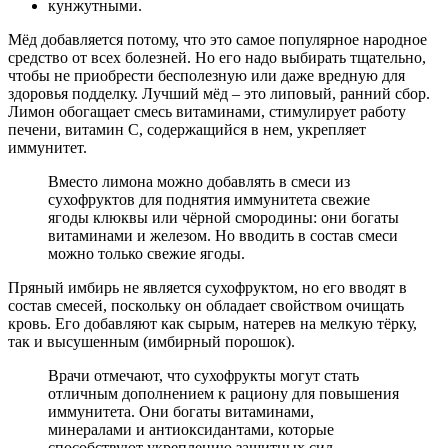
кунжутными.
Мёд добавляется потому, что это самое популярное народное
средство от всех болезней. Но его надо выбирать тщательно,
чтобы не приобрести бесполезную или даже вредную для
здоровья подделку. Лучший мёд – это липовый, ранний сбор.
Лимон обогащает смесь витаминами, стимулирует работу
печени, витамин C, содержащийся в нем, укрепляет
иммунитет.
Вместо лимона можно добавлять в смеси из
сухофруктов для поднятия иммунитета свежие
ягоды клюквы или чёрной смородины: они богаты
витаминами и железом. Но вводить в состав смеси
можно только свежие ягоды.
Пряный имбирь не является сухофруктом, но его вводят в
состав смесей, поскольку он обладает свойством очищать
кровь. Его добавляют как сырым, натерев на мелкую тёрку,
так и высушенным (имбирный порошок).
Врачи отмечают, что сухофрукты могут стать
отличным дополнением к рациону для повышения
иммунитета. Они богаты витаминами,
минералами и антиоксидантами, которые
способствуют укреплению защитных сил