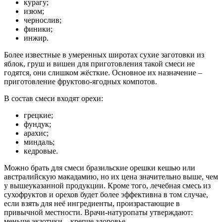
курагу;
изюм;
чернослив;
финики;
инжир.
Более известные в умеренных широтах сухие заготовки из
яблок, груш и вишен для приготовления такой смеси не
годятся, они слишком жёсткие. Основное их назначение –
приготовление фруктово-ягодных компотов.
В состав смеси входят орехи:
грецкие;
фундук;
арахис;
миндаль;
кедровые.
Можно брать для смеси бразильские орешки кешью или
австралийскую макадамию, но их цена значительно выше, чем
у вышеуказанной продукции. Кроме того, лечебная смесь из
сухофруктов и орехов будет более эффективна в том случае,
если взять для неё ингредиенты, произрастающие в
привычной местности. Врачи-натуропаты утверждают:
меньше экзотики – крепче здоровье.