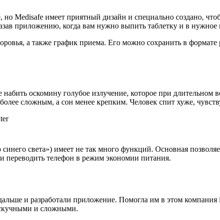
но Medisafe имеет приятный дизайн и специально создано, что
зав приложению, когда вам нужно выпить таблетку и в нужное в
ровья, а также график приема. Его можно сохранить в формате pd
е набить оскомину голубое излучение, которое при длительном в
более сложным, а сон менее крепким. Человек спит хуже, чувств
р синего света») имеет не так много функций. Основная позволяе
и переводить телефон в режим экономии питания.
альше и разработали приложение. Помогла им в этом компания i
 скучными и сложными.