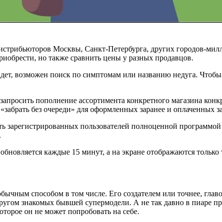
 дистрибьюторов Москвы, Санкт-Петербурга, других городов-ми
риобрести, но также сравнить цены у разных продавцов.
ойдет, возможен поиск по симптомам или названию недуга. Чтобы
, запросить пополнение ассортимента конкретного магазина кон
 «забрать без очереди» для оформленных заранее и оплаченных за
ь зарегистрированных пользователей полноценной программой ло
.
обновляется каждые 15 минут, а на экране отображаются только 
бычным способом в том числе. Его создателем или точнее, глав
гом знакомых бывшей супермодели. А не так давно в пиаре при
оторое он не может попробовать на себе.