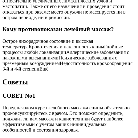
относительно увеличенных лимфатических узлов и
мастопатии. Также от его назначения и проведения стоит
отказаться при экземе: место опухоли не массируется ни в
остром периоде, ни в ремиссии.
Кому противопоказан лечебный массаж?
Острое лихорадочное состояние и высокая
температураКровотечения и наклонность к нимГнойные
процессы любой локализацииАллергические заболевания с
накожными высыпаниямиПсихические заболевания с
чрезмерным возбуждениемНедостаточность кровообращения
3-й и 4-й степениЕщё
Советы
СОВЕТ No1
Перед началом курса лечебного массажа спины обязательно
проконсультируйтесь с врачом. Это поможет определить,
подходит ли вам массаж и какие техники будут наиболее
эффективными с учетом ваших индивидуальных
особенностей и состояния здоровья.