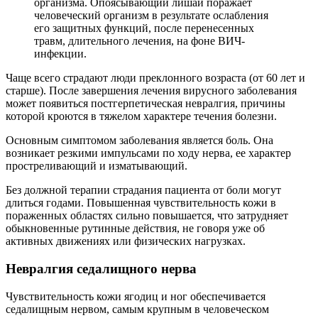
организма. Опоясывающий лишай поражает
человеческий организм в результате ослабления
его защитных функций, после перенесенных
травм, длительного лечения, на фоне ВИЧ-
инфекции.
Чаще всего страдают люди преклонного возраста (от 60 лет и
старше). После завершения лечения вирусного заболевания
может появиться постгерпетическая невралгия, причины
которой кроются в тяжелом характере течения болезни.
Основным симптомом заболевания является боль. Она
возникает резкими импульсами по ходу нерва, ее характер
простреливающий и изматывающий.
Без должной терапии страдания пациента от боли могут
длиться годами. Повышенная чувствительность кожи в
пораженных областях сильно повышается, что затрудняет
обыкновенные рутинные действия, не говоря уже об
активных движениях или физических нагрузках.
Невралгия седалищного нерва
Чувствительность кожи ягодиц и ног обеспечивается
седалищным нервом, самым крупным в человеческом