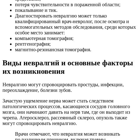
потеря чувствительности в пораженной области;
покалывание и тик.
Диагностировать невралгию может только
квалифицированный врач-невролог, после осмотра и
вспомогательных методов обследования, среди которых
особое место занимает:
компьютерная томография;
рентгенография;
магнитно-резонансная томография.
Виды невралгий и основные факторы
их возникновения
Невралгию могут спровоцировать простуды, инфекции,
переохлаждение, болезни зубов.
Зачастую ущемление нерва может стать следствием
патологических процессов, касающиеся сосудов головного
мозга, они начинают давить на нерв там, где он выходит из
черепа. Атеросклероз, рассеянный склероз, опухоль также
могут спровоцировать невралгию.
Врачи отмечают, что невралгия может возникать
по различным причинам, включая травмы,