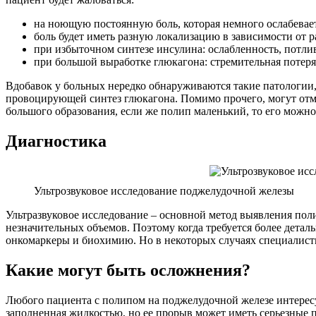
на ноющую постоянную боль, которая немного ослабевает
боль будет иметь разную локализацию в зависимости от р
при избыточном синтезе инсулина: ослабленность, потли
при большой выработке глюкагона: стремительная потеря в
Вдобавок у больных нередко обнаруживаются такие патологии, 
провоцирующей синтез глюкагона. Помимо прочего, могут отме
большого образования, если же полип маленький, то его можн
Диагностика
Ультрозвуковое исследование поджелудочной железы
Ультразвуковое исследование – основной метод выявления полип
незначительных объемов. Поэтому когда требуется более дета
онкомаркеры и биохимию. Но в некоторых случаях специалис
Какие могут быть осложнения?
Любого пациента с полипом на поджелудочной железе интересуе
заполненная жидкостью, но ее прорыв может иметь серьезные п