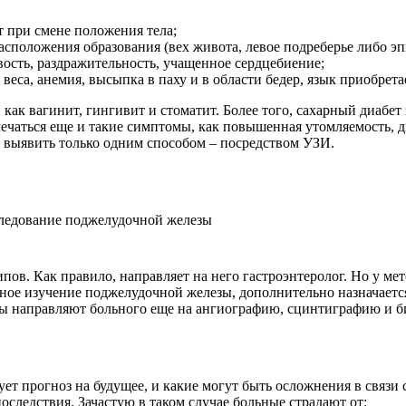
 при смене положения тела;
асположения образования (вех живота, левое подреберье либо эп
вость, раздражительность, учащенное сердцебиение;
еса, анемия, высыпка в паху и в области бедер, язык приобретае
как вагинит, гингивит и стоматит. Более того, сахарный диабет
чаться еще и такие симптомы, как повышенная утомляемость, ди
о выявить только одним способом – посредством УЗИ.
ов. Как правило, направляет на него гастроэнтеролог. Но у мето
льное изучение поджелудочной железы, дополнительно назначает
ты направляют больного еще на ангиографию, сцинтиграфию и 
т прогноз на будущее, и какие могут быть осложнения в связи с
оследствия. Зачастую в таком случае больные страдают от: