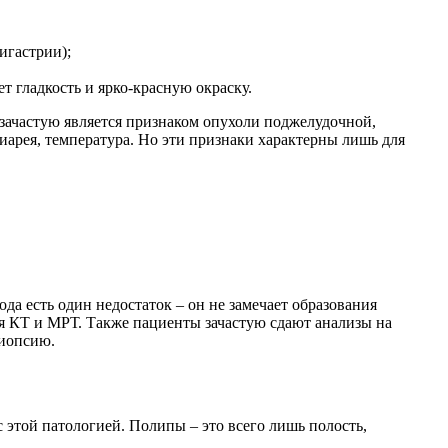
игастрии);
т гладкость и ярко-красную окраску.
 зачастую является признаком опухоли поджелудочной,
арея, температура. Но эти признаки характерны лишь для
да есть один недостаток – он не замечает образования
ся КТ и МРТ. Также пациенты зачастую сдают анализы на
биопсию.
 этой патологией. Полипы – это всего лишь полость,