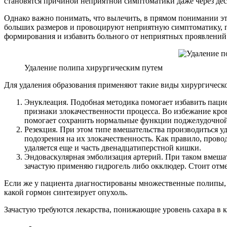
становятся причиной неприятной симптоматики даже через дес
Однако важно понимать, что вылечить, в прямом понимании эт
больших размеров и провоцируют неприятную симптоматику, п
формирования и избавить больного от неприятных проявлени
Удаление полипа хирургическим путем
Для удаления образования применяют такие виды хирургическо
Энуклеация. Подобная методика помогает избавить паци
признаки злокачественности процесса. Во избежание кр
помогает сохранить нормальные функции поджелудочной
Резекция. При этом типе вмешательства производиться уд
подозрения на их злокачественность. Как правило, прово
удаляется еще и часть двенадцатиперстной кишки.
Эндоваскулярная эмболизация артерий. При таком вмеша
зачастую применяю гидрогель либо окклюдер. Стоит отм
Если же у пациента диагностированы множественные полипы, но
какой гормон синтезирует опухоль.
Зачастую требуются лекарства, понижающие уровень сахара в 