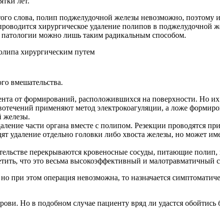
ятки лет.
ого слова, полип поджелудочной железы невозможно, поэтому и 
роводится хирургическое удаление полипов в поджелудочной же
й патологии можно лишь таким радикальным способом.
го вмешательства.
ента от формирований, расположившихся на поверхности. Но их 
овотечений применяют метод электрокоагуляции, а ложе формиро
 железы.
аление части органа вместе с полипом. Резекции проводятся при
дят удаление отдельно головки либо хвоста железы, но может име
тельстве перекрываются кровеносные сосуды, питающие полип, в
етить, что это весьма высокоэффективный и малотравматичный с
 при этом операция невозможна, то назначается симптоматическа
крови. Но в подобном случае пациенту вряд ли удастся обойтись