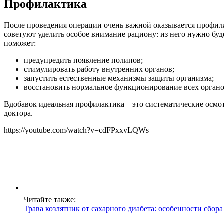
Профилактика
После проведения операции очень важной оказывается профила
советуют уделить особое внимание рациону: из него нужно бу
поможет:
предупредить появление полипов;
стимулировать работу внутренних органов;
запустить естественные механизмы защиты организма;
восстановить нормальное функционирование всех органо
Вдобавок идеальная профилактика – это систематические осмо
доктора.
https://youtube.com/watch?v=cdFPxxvLQWs
Читайте также:
Трава козлятник от сахарного диабета: особенности сбора