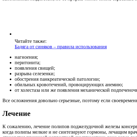
Читайте также:
Бадяга от синяков – правила использования
нагноения;
перитонита;
появления свищей;
разрыва селезенки;
обострения панкреатической патологии;
обильных кровотечений, провоцирующих анемию;
от холестаза или же появления механической подпеченоч
Все осложнения довольно серьезные, поэтому если своевремен
Лечение
К сожалению, лечение полипов поджелудочной железы консер
когда полипы мелкие и не синтезируют гормоны, лечащим врачо