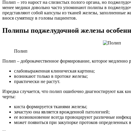
Полип – это нарост на слизистых полого органа, но поджелудоч
менее медики довольно часто упоминают полипы в поджелудочн
представляют собой капсулы из тканей железы, заполненные ж
внося сумятицу в головы пациентов.
Полипы поджелудочной железы особенно
Полип
Полип – доброкачественное формирование, которое медленно ра
слабовыраженная клиническая картина;
возникают только в протоке железы;
практически не растут.
Изредка случается, что полип ошибочно диагностируют как ки
черты:
киста формируется тканями железы;
зачастую она является врожденной патологией;
ее возникновение всегда провоцируют различные инфекц
может появиться при закупорке протоков определенных 