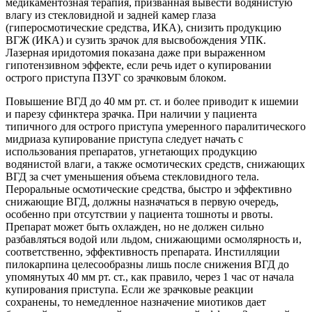
медикаментозная терапия, призванная вывести водянистую
влагу из стекловидной и задней камер глаза
(гиперосмотические средства, ИКА), снизить продукцию
ВГЖ (ИКА) и сузить зрачок для высвобождения УПК.
Лазерная иридотомия показана даже при выраженном
гипотензивном эффекте, если речь идет о купировании
острого приступа ПЗУГ со зрачковым блоком.
Повышение ВГД до 40 мм рт. ст. и более приводит к ишемии
и парезу сфинктера зрачка. При наличии у пациента
типичного для острого приступа умеренного паралитического
мидриаза купирование приступа следует начать с
использования препаратов, угнетающих продукцию
водянистой влаги, а также осмотических средств, снижающих
ВГД за счет уменьшения объема стекловидного тела.
Пероральные осмотические средства, быстро и эффективно
снижающие ВГД, должны назначаться в первую очередь,
особенно при отсутствии у пациента тошноты и рвоты.
Препарат может быть охлажден, но не должен сильно
разбавляться водой или льдом, снижающими осмолярность и,
соответственно, эффективность препарата. Инстилляции
пилокарпина целесообразны лишь после снижения ВГД до
упомянутых 40 мм рт. ст., как правило, через 1 час от начала
купирования приступа. Если же зрачковые реакции
сохранены, то немедленное назначение миотиков дает