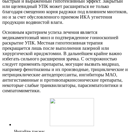
быстрый и выраженный гипотензивный эффект. Закрытый
или щелевидный УПК может расширяться не только
благодаря смещению корня радужки под влиянием миотиков,
но и за счет обусловленного приемом ИКА угнетения
продукции водянистой влаги.
Основным критерием успеха лечения является
медикаментозный миоз и подтвержденное гониоскопией
раскрытие УПК. Местная гипотензивная терапия
прекращается лишь после выполнения лазерной или
хирургической иридэктомии. В дальнейшем крайне важно
избегать сильного расширения зрачка. С осторожностью
следует применять препараты, могущие вызвать мидриаз,
например фенотиазины и их производные, трициклические и
нетрициклические антидепрессанты, ингибиторы МАО,
антигистаминные и противопаркинсонические препараты,
некоторые слабые транквилизаторы, парасимпатолитики и
симпатомиметики.
Читайте также: