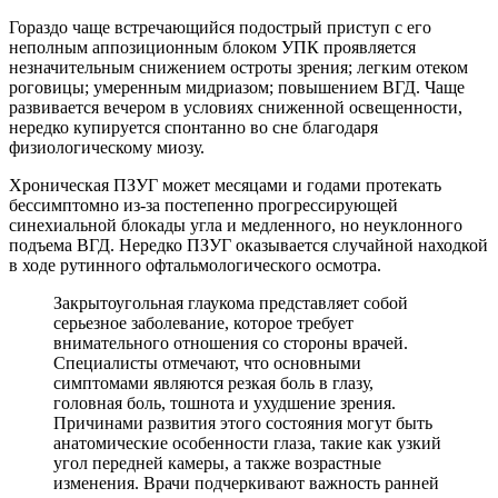
Гораздо чаще встречающийся подострый приступ с его
неполным аппозиционным блоком УПК проявляется
незначительным снижением остроты зрения; легким отеком
роговицы; умеренным мидриазом; повышением ВГД. Чаще
развивается вечером в условиях сниженной освещенности,
нередко купируется спонтанно во сне благодаря
физиологическому миозу.
Хроническая ПЗУГ может месяцами и годами протекать
бессимптомно из-за постепенно прогрессирующей
синехиальной блокады угла и медленного, но неуклонного
подъема ВГД. Нередко ПЗУГ оказывается случайной находкой
в ходе рутинного офтальмологического осмотра.
Закрытоугольная глаукома представляет собой
серьезное заболевание, которое требует
внимательного отношения со стороны врачей.
Специалисты отмечают, что основными
симптомами являются резкая боль в глазу,
головная боль, тошнота и ухудшение зрения.
Причинами развития этого состояния могут быть
анатомические особенности глаза, такие как узкий
угол передней камеры, а также возрастные
изменения. Врачи подчеркивают важность ранней