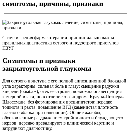
симптомы, причины, признаки
С точки зрения фармакотерапии принципиально важна
правильная диагностика острого и подострого приступов
ПЗУГ.
Симптомы и признаки
закрытоугольной глаукомы
Для острого приступа с его полной аппозиционной блокадой
угла характерны: сильная боль в глазу; смещение радужки
кпереди (бомбаж), отек ее стромы; возможна опалесценция
камерной влаги, но в отличие от синдрома Краупа-Познера-
Шлоссмана, без формирования преципитатов; нередко
тошнота и рвота; повышение ВГД (каменистая плотность
глазного яблока при пальпации). Общие жалобы,
обусловленные раздражением тройничного и блуждающего
нервов, нередко превалируют в клинической картине и
затрудняют диагностику.