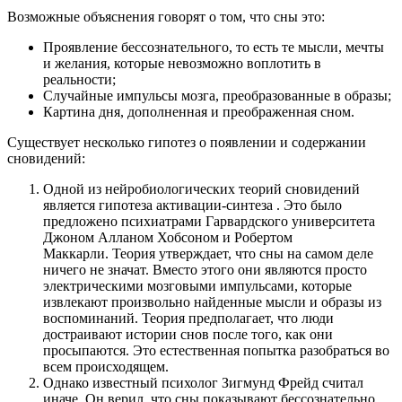
Возможные объяснения говорят о том, что сны это:
Проявление бессознательного, то есть те мысли, мечты
и желания, которые невозможно воплотить в
реальности;
Случайные импульсы мозга, преобразованные в образы;
Картина дня, дополненная и преображенная сном.
Существует несколько гипотез о появлении и содержании
сновидений:
Одной из нейробиологических теорий сновидений
является гипотеза активации-синтеза . Это было
предложено психиатрами Гарвардского университета
Джоном Алланом Хобсоном и Робертом
Маккарли. Теория утверждает, что сны на самом деле
ничего не значат. Вместо этого они являются просто
электрическими мозговыми импульсами, которые
извлекают произвольно найденные мысли и образы из
воспоминаний. Теория предполагает, что люди
достраивают истории снов после того, как они
просыпаются. Это естественная попытка разобраться во
всем происходящем.
Однако известный психолог Зигмунд Фрейд считал
иначе. Он верил, что сны показывают бессознательно