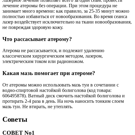
Лазерное лечение позволяет всего за один сеанс провести
лечение атеромы без операции. При этом процедура не
занимает много времени: как правило, за 25-35 минут можно
полностью избавиться от новообразования. Во время сеанса
лазер воздействует исключительно на ткани новообразования,
не повреждая здоровую кожу.
Что рассасывает атерому?
Атерома не рассасывается, и подлежит удалению
классическим хирургическим методом, лазером,
электрическим током или радионожом.
Какая мазь помогает при атероме?
От атеромы можно использовать мазь туи в сочетании с
водно-спиртовой настойкой болиголова (код товара:
606495878). Ватный диск смочить настойкой болиголова и
протирать 2-4 раза в день. На ночь наносить тонким слоем
мазь туи. Не втирать, не утеплять.
Советы
СОВЕТ No1