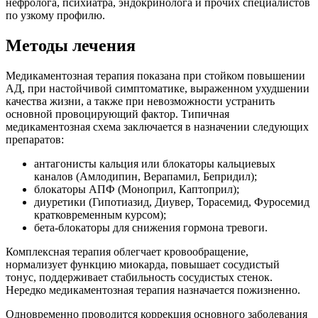
нефролога, психиатра, эндокринолога и прочих специалистов
по узкому профилю.
Методы лечения
Медикаментозная терапия показана при стойком повышении
АД, при настойчивой симптоматике, выраженном ухудшении
качества жизни, а также при невозможности устранить
основной провоцирующий фактор. Типичная
медикаментозная схема заключается в назначении следующих
препаратов:
антагонисты кальция или блокаторы кальциевых
каналов (Амлодипин, Верапамил, Бепридил);
блокаторы АПФ (Моноприл, Каптоприл);
диуретики (Гипотиазид, Диувер, Торасемид, Фуросемид
кратковременным курсом);
бета-блокаторы для снижения гормона тревоги.
Комплексная терапия облегчает кровообращение,
нормализует функцию миокарда, повышает сосудистый
тонус, поддерживает стабильность сосудистых стенок.
Нередко медикаментозная терапия назначается пожизненно.
Одновременно проводится коррекция основного заболевания