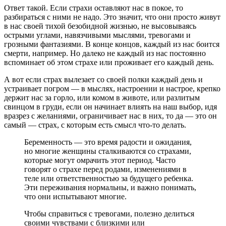
Ответ такой. Если страхи оставляют нас в покое, то
разбираться с ними не надо. Это значит, что они просто живут
в нас своей тихой безобидной жизнью, не высовываясь
острыми углами, навязчивыми мыслями, тревогами и
грозными фантазиями. В конце концов, каждый из нас боится
смерти, например. Но далеко не каждый из нас постоянно
вспоминает об этом страхе или проживает его каждый день.
А вот если страх вылезает со своей полки каждый день и
устраивает погром — в мыслях, настроении и настрое, крепко
держит нас за горло, или комом в животе, или разлитым
свинцом в груди, если он начинает влиять на наш выбор, идя
вразрез с желаниями, ограничивает нас в них, то да — это он
самый — страх, с которым есть смысл что-то делать.
Беременность — это время радости и ожидания,
но многие женщины сталкиваются со страхами,
которые могут омрачить этот период. Часто
говорят о страхе перед родами, изменениями в
теле или ответственностью за будущего ребенка.
Эти переживания нормальны, и важно понимать,
что они испытывают многие.
Чтобы справиться с тревогами, полезно делиться
своими чувствами с близкими или