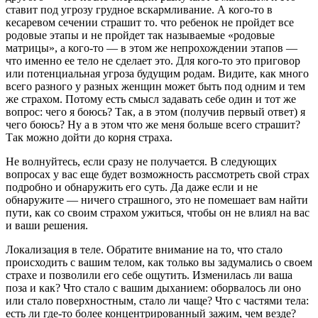
ставит под угрозу грудное вскармливание. А кого-то в
кесаревом сечении страшит то. что ребенок не пройдет все
родовые этапы и не пройдет так называемые «родовые
матрицы», а кого-то — в этом же непрохождении этапов —
что именно ее тело не сделает это. Для кого-то это приговор
или потенциальная угроза будущим родам. Видите, как много
всего разного у разных женщин может быть под одним и тем
же страхом. Потому есть смысл задавать себе один и тот же
вопрос: чего я боюсь? Так, а в этом (получив первый ответ) я
чего боюсь? Ну а в этом что же меня больше всего страшит?
Так можно дойти до корня страха.
Не волнуйтесь, если сразу не получается. В следующих
вопросах у вас еще будет возможность рассмотреть свой страх
подробно и обнаружить его суть. Да даже если и не
обнаружите — ничего страшного, это не помешает вам найти
пути, как со своим страхом ужиться, чтобы он не влиял на вас
и ваши решения.
Локализация в теле. Обратите внимание на то, что стало
происходить с вашим телом, как только вы задумались о своем
страхе и позволили его себе ощутить. Изменилась ли ваша
поза и как? Что стало с вашим дыханием: оборвалось ли оно
или стало поверхностным, стало ли чаще? Что с частями тела:
есть ли где-то более концентрированный зажим, чем везде?