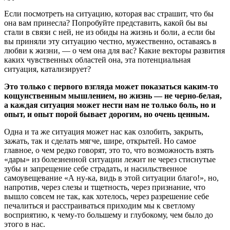
Если посмотреть на ситуацию, которая вас страшит, что бы
она вам принесла? Попробуйте представить, какой бы вы
стали в связи с ней, не из обиды на жизнь и боли, а если бы
вы приняли эту ситуацию честно, мужественно, оставаясь в
любви к жизни, — о чем она для вас? Какие векторы развития
каких чувственных областей она, эта потенциальная
ситуация, катализирует?
Это только с первого взгляда может показаться каким-то
кощунственным мышлением, но жизнь — не черно-белая,
а каждая ситуация может нести нам не только боль, но и
опыт, и опыт порой бывает дорогим, но очень ценным.
Одна и та же ситуация может нас как озлобить, закрыть,
зажать, так и сделать мягче, шире, открытей. Но самое
главное, о чем редко говорят, это то, что возможность взять
«дары» из болезненной ситуации лежит не через стиснутые
зубы и запрещение себе страдать, и насильственное
самоувещевание «А ну-ка, видь в этой ситуации благо!», но,
напротив, через слезы и тщетность, через признание, что
вышло совсем не так, как хотелось, через разрешение себе
печалиться и расстраиваться приходим мы к светлому
восприятию, к чему-то большему и глубокому, чем было до
этого в нас.