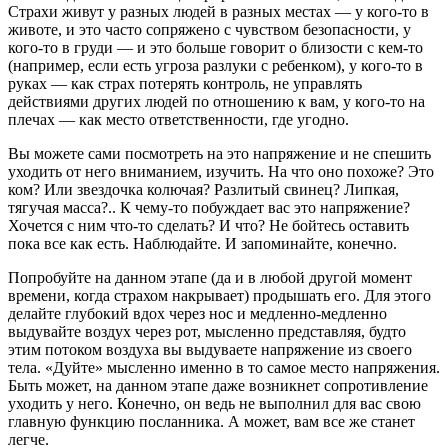
Страхи живут у разных людей в разных местах — у кого-то в
животе, и это часто сопряжено с чувством безопасности, у
кого-то в груди — и это больше говорит о близости с кем-то
(например, если есть угроза разлуки с ребенком), у кого-то в
руках — как страх потерять контроль, не управлять
действиями других людей по отношению к вам, у кого-то на
плечах — как место ответственности, где угодно.
Вы можете сами посмотреть на это напряжение и не спешить
уходить от него вниманием, изучить. На что оно похоже? Это
ком? Или звездочка колючая? Разлитый свинец? Липкая,
тягучая масса?.. К чему-то побуждает вас это напряжение?
Хочется с ним что-то сделать? И что? Не бойтесь оставить
пока все как есть. Наблюдайте. И запоминайте, конечно.
Попробуйте на данном этапе (да и в любой другой момент
времени, когда страхом накрывает) продышать его. Для этого
делайте глубокий вдох через нос и медленно-медленно
выдувайте воздух через рот, мысленно представляя, будто
этим потоком воздуха вы выдуваете напряжение из своего
тела. «Дуйте» мысленно именно в то самое место напряжения.
Быть может, на данном этапе даже возникнет сопротивление
уходить у него. Конечно, он ведь не выполнил для вас свою
главную функцию посланника. А может, вам все же станет
легче.