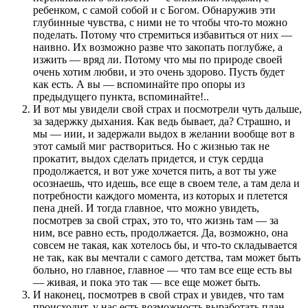
ребенком, с самой собой и с Богом. Обнаружив эти
глубинные чувства, с ними не то чтобы что-то можно
поделать. Потому что стремиться избавиться от них —
наивно. Их возможно разве что закопать поглубже, а
изжить — вряд ли. Потому что мы по природе своей
очень хотим любви, и это очень здорово. Пусть будет
как есть. А вы — вспоминайте про опоры из
предыдущего пункта, вспоминайте!..
И вот мы увидели свой страх и посмотрели чуть дальше,
за задержку дыхания. Как ведь бывает, да? Страшно, и
мы — иии, и задержали выдох в желании вообще вот в
этот самый миг раствориться. Но с жизнью так не
прокатит, выдох сделать придется, и стук сердца
продолжается, и вот уже хочется пить, а вот ты уже
осознаешь, что идешь, все еще в своем теле, а там дела и
потребности каждого момента, из которых и плетется
пена дней. И тогда главное, что можно увидеть,
посмотрев за свой страх, это то, что жизнь там — за
ним, все равно есть, продолжается. Да, возможно, она
совсем не такая, как хотелось бы, и что-то складывается
не так, как вы мечтали с самого детства, там может быть
больно, но главное, главное — что там все еще есть вы
— живая, и пока это так — все еще может быть.
И наконец, посмотрев в свой страх и увидев, что там
происходит, у нас есть возможность выработать план