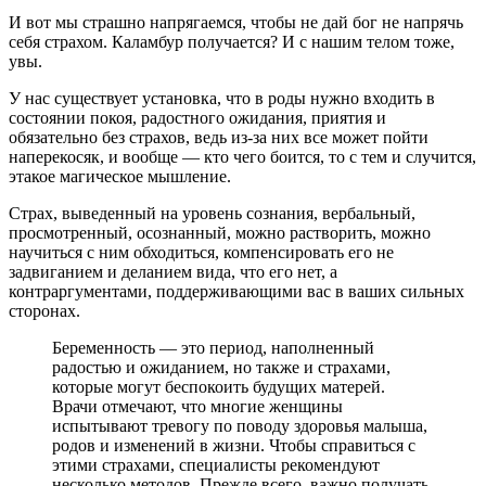
И вот мы страшно напрягаемся, чтобы не дай бог не напрячь
себя страхом. Каламбур получается? И с нашим телом тоже,
увы.
У нас существует установка, что в роды нужно входить в
состоянии покоя, радостного ожидания, приятия и
обязательно без страхов, ведь из-за них все может пойти
наперекосяк, и вообще — кто чего боится, то с тем и случится,
этакое магическое мышление.
Страх, выведенный на уровень сознания, вербальный,
просмотренный, осознанный, можно растворить, можно
научиться с ним обходиться, компенсировать его не
задвиганием и деланием вида, что его нет, а
контраргументами, поддерживающими вас в ваших сильных
сторонах.
Беременность — это период, наполненный
радостью и ожиданием, но также и страхами,
которые могут беспокоить будущих матерей.
Врачи отмечают, что многие женщины
испытывают тревогу по поводу здоровья малыша,
родов и изменений в жизни. Чтобы справиться с
этими страхами, специалисты рекомендуют
несколько методов. Прежде всего, важно получать