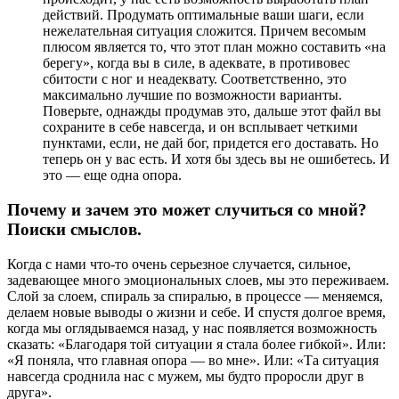
действий. Продумать оптимальные ваши шаги, если
нежелательная ситуация сложится. Причем весомым
плюсом является то, что этот план можно составить «на
берегу», когда вы в силе, в адеквате, в противовес
сбитости с ног и неадеквату. Соответственно, это
максимально лучшие по возможности варианты.
Поверьте, однажды продумав это, дальше этот файл вы
сохраните в себе навсегда, и он всплывает четкими
пунктами, если, не дай бог, придется его доставать. Но
теперь он у вас есть. И хотя бы здесь вы не ошибетесь. И
это — еще одна опора.
Почему и зачем это может случиться со мной?
Поиски смыслов.
Когда с нами что-то очень серьезное случается, сильное,
задевающее много эмоциональных слоев, мы это переживаем.
Слой за слоем, спираль за спиралью, в процессе — меняемся,
делаем новые выводы о жизни и себе. И спустя долгое время,
когда мы оглядываемся назад, у нас появляется возможность
сказать: «Благодаря той ситуации я стала более гибкой». Или:
«Я поняла, что главная опора — во мне». Или: «Та ситуация
навсегда сроднила нас с мужем, мы будто проросли друг в
друга».