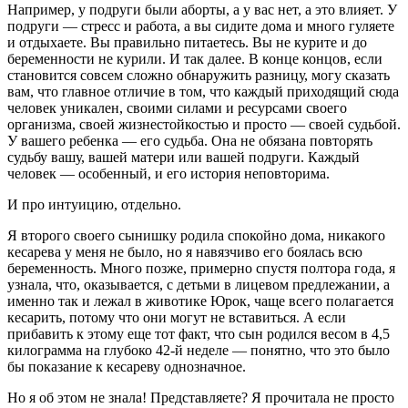
Например, у подруги были аборты, а у вас нет, а это влияет. У
подруги — стресс и работа, а вы сидите дома и много гуляете
и отдыхаете. Вы правильно питаетесь. Вы не курите и до
беременности не курили. И так далее. В конце концов, если
становится совсем сложно обнаружить разницу, могу сказать
вам, что главное отличие в том, что каждый приходящий сюда
человек уникален, своими силами и ресурсами своего
организма, своей жизнестойкостью и просто — своей судьбой.
У вашего ребенка — его судьба. Она не обязана повторять
судьбу вашу, вашей матери или вашей подруги. Каждый
человек — особенный, и его история неповторима.
И про интуицию, отдельно.
Я второго своего сынишку родила спокойно дома, никакого
кесарева у меня не было, но я навязчиво его боялась всю
беременность. Много позже, примерно спустя полтора года, я
узнала, что, оказывается, с детьми в лицевом предлежании, а
именно так и лежал в животике Юрок, чаще всего полагается
кесарить, потому что они могут не вставиться. А если
прибавить к этому еще тот факт, что сын родился весом в 4,5
килограмма на глубоко 42-й неделе — понятно, что это было
бы показание к кесареву однозначное.
Но я об этом не знала! Представляете? Я прочитала не просто