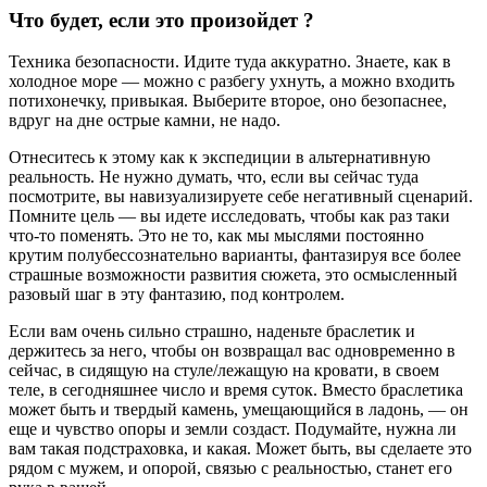
Что будет, если это произойдет ?
Техника безопасности. Идите туда аккуратно. Знаете, как в
холодное море — можно с разбегу ухнуть, а можно входить
потихонечку, привыкая. Выберите второе, оно безопаснее,
вдруг на дне острые камни, не надо.
Отнеситесь к этому как к экспедиции в альтернативную
реальность. Не нужно думать, что, если вы сейчас туда
посмотрите, вы навизуализируете себе негативный сценарий.
Помните цель — вы идете исследовать, чтобы как раз таки
что-то поменять. Это не то, как мы мыслями постоянно
крутим полубессознательно варианты, фантазируя все более
страшные возможности развития сюжета, это осмысленный
разовый шаг в эту фантазию, под контролем.
Если вам очень сильно страшно, наденьте браслетик и
держитесь за него, чтобы он возвращал вас одновременно в
сейчас, в сидящую на стуле/лежащую на кровати, в своем
теле, в сегодняшнее число и время суток. Вместо браслетика
может быть и твердый камень, умещающийся в ладонь, — он
еще и чувство опоры и земли создаст. Подумайте, нужна ли
вам такая подстраховка, и какая. Может быть, вы сделаете это
рядом с мужем, и опорой, связью с реальностью, станет его