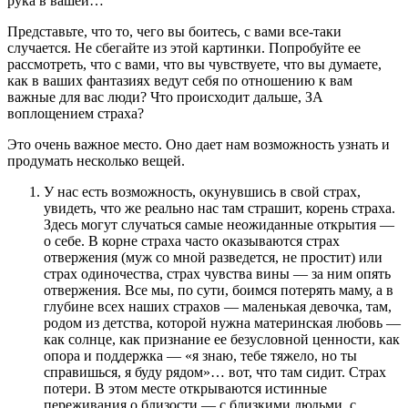
рука в вашей…
Представьте, что то, чего вы боитесь, с вами все-таки
случается. Не сбегайте из этой картинки. Попробуйте ее
рассмотреть, что с вами, что вы чувствуете, что вы думаете,
как в ваших фантазиях ведут себя по отношению к вам
важные для вас люди? Что происходит дальше, ЗА
воплощением страха?
Это очень важное место. Оно дает нам возможность узнать и
продумать несколько вещей.
У нас есть возможность, окунувшись в свой страх,
увидеть, что же реально нас там страшит, корень страха.
Здесь могут случаться самые неожиданные открытия —
о себе. В корне страха часто оказываются страх
отвержения (муж со мной разведется, не простит) или
страх одиночества, страх чувства вины — за ним опять
отвержения. Все мы, по сути, боимся потерять маму, а в
глубине всех наших страхов — маленькая девочка, там,
родом из детства, которой нужна материнская любовь —
как солнце, как признание ее безусловной ценности, как
опора и поддержка — «я знаю, тебе тяжело, но ты
справишься, я буду рядом»… вот, что там сидит. Страх
потери. В этом месте открываются истинные
переживания о близости — с близкими людьми, с