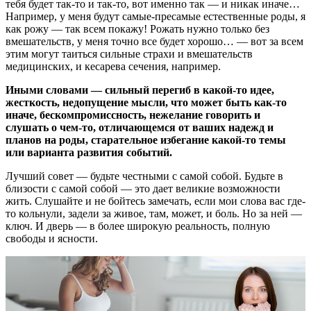
тебя будет так-то и так-то, вот именно так — и никак иначе…
Например, у меня будут самые-пресамые естественные роды, я
как рожу — так всем покажу! Рожать нужно только без
вмешательств, у меня точно все будет хорошо… — вот за всем
этим могут таиться сильные страхи и вмешательств
медицинских, и кесарева сечения, например.
Иными словами — сильный перегиб в какой-то идее,
жесткость, недопущение мысли, что может быть как-то
иначе, бескомпромиссность, нежелание говорить и
слушать о чем-то, отличающемся от ваших надежд и
планов на роды, старательное избегание какой-то темы
или варианта развития событий.
Лучший совет — будьте честными с самой собой. Будьте в
близости с самой собой — это дает великие возможности
жить. Слушайте и не бойтесь замечать, если мои слова вас где-
то кольнули, задели за живое, там, может, и боль. Но за ней —
ключ. И дверь — в более широкую реальность, полную
свободы и ясности.