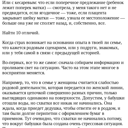
Или с кесаревым: что если поперечное предлежание (ребенок
лежит поперек матки) — смотрела, у меня такого нет и не
предвидится, если ягодичное — тоже, если плацента
закрывает шейку матки — тоже, узнала ее местоположение —
больше она уже не сползет назад, и, собственно, все.
Найти 10 отличий.
Когда страх возникает на основании опыта в твоей ли семье,
что кажется родовым сценарием, или у подруги, знакомых,
или у тебя самой в связи с предыдущей историей.
Во-первых, все то же самое: сначала собираем информацию и
проливаем свет на ситуацию. Часто на этом этапе многое в
восприятии меняется.
Например, то, что в семье у женщины считается слабостью
родовой деятельности, которая передается по женской линии,
оказывается цепочкой совершенно разных причин, только
выглядящих одинаково на поверхности. Допустим, у бабушки
отошли воды, но схватки все никак не начинались. Она
ждала, когда приедет дедушка, чтобы отвезти ее в роддом, и
там были долгие перипетии с оформлением бумаг в
приемном. Тут очевидно, что схватки не начинались потому,
что вокруг бабушки была создана очень стрессовая ситуация.