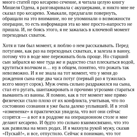
много статей про кесарево сечение, я читала целую книгу
Мишеля Одена, я разговаривала с акушерками, и никто мне не
сказал про кесарево. Хмыкали, предлагали повернуть,
обращали на это внимание, но не упоминали о возможности
операции, то есть информация эта ко мне просто-напросто не
пришла. И, не боясь этого, я не зажалась в ключевой момент
переходных схваток.
Хотя и там был момент, я люблю о нем рассказывать. Перед
потугами, как раз на переходных схватках, я залезла в ванну,
потому что в воде мне переживать боль проще. Но старший
сын забрался ко мне туда же и радостно стал плескаться водой,
крутиться волчком и… ну в общем, понятно, что рожать так
невозможно. И я не знала на тот момент, что у меня до
рождения сына еще два часа потуг (первый раз я тужилась
всего минут сорок). Муж очень сильно раздражился на сына,
стал его ругать, шантажировать и прочими угрозами стараться
выманить из ванны. Я помню, как в тот момент мне прямо
физически стало плохо от их конфликта, учитывая, что по
состоянию сознания я уже была далеко уплывшей. И в этой
«измененке» я практически увидела, что вот они сейчас
ссорятся — а вот я в роддоме на операционном столе и мне
делают кесарево. И будто это сильно взаимосвязано, что это
как развилка на моих родах. И я махнула рукой мужу, сказав
«Пускай!», и все, отпустило. Сейчас я понимаю, что тот