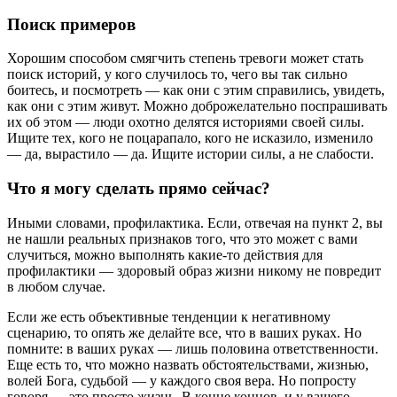
Поиск примеров
Хорошим способом смягчить степень тревоги может стать
поиск историй, у кого случилось то, чего вы так сильно
боитесь, и посмотреть — как они с этим справились, увидеть,
как они с этим живут. Можно доброжелательно поспрашивать
их об этом — люди охотно делятся историями своей силы.
Ищите тех, кого не поцарапало, кого не исказило, изменило
— да, вырастило — да. Ищите истории силы, а не слабости.
Что я могу сделать прямо сейчас?
Иными словами, профилактика. Если, отвечая на пункт 2, вы
не нашли реальных признаков того, что это может с вами
случиться, можно выполнять какие-то действия для
профилактики — здоровый образ жизни никому не повредит
в любом случае.
Если же есть объективные тенденции к негативному
сценарию, то опять же делайте все, что в ваших руках. Но
помните: в ваших руках — лишь половина ответственности.
Еще есть то, что можно назвать обстоятельствами, жизнью,
волей Бога, судьбой — у каждого своя вера. Но попросту
говоря — это просто жизнь. В конце концов, и у вашего