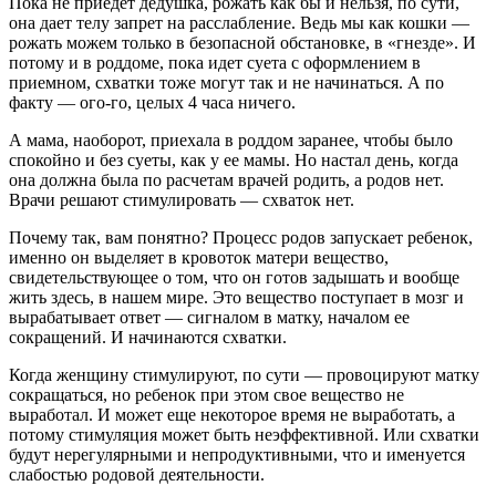
Пока не приедет дедушка, рожать как бы и нельзя, по сути,
она дает телу запрет на расслабление. Ведь мы как кошки —
рожать можем только в безопасной обстановке, в «гнезде». И
потому и в роддоме, пока идет суета с оформлением в
приемном, схватки тоже могут так и не начинаться. А по
факту — ого-го, целых 4 часа ничего.
А мама, наоборот, приехала в роддом заранее, чтобы было
спокойно и без суеты, как у ее мамы. Но настал день, когда
она должна была по расчетам врачей родить, а родов нет.
Врачи решают стимулировать — схваток нет.
Почему так, вам понятно? Процесс родов запускает ребенок,
именно он выделяет в кровоток матери вещество,
свидетельствующее о том, что он готов задышать и вообще
жить здесь, в нашем мире. Это вещество поступает в мозг и
вырабатывает ответ — сигналом в матку, началом ее
сокращений. И начинаются схватки.
Когда женщину стимулируют, по сути — провоцируют матку
сокращаться, но ребенок при этом свое вещество не
выработал. И может еще некоторое время не выработать, а
потому стимуляция может быть неэффективной. Или схватки
будут нерегулярными и непродуктивными, что и именуется
слабостью родовой деятельности.