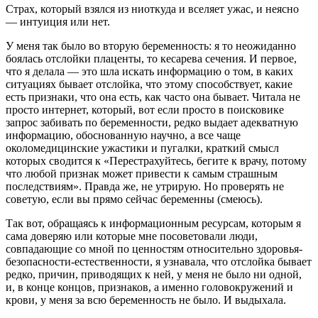
Страх, который взялся из ниоткуда и вселяет ужас, и неясно
— интуиция или нет.
У меня так было во вторую беременность: я то неожиданно
боялась отслойки плаценты, то кесарева сечения. И первое,
что я делала — это шла искать информацию о том, в каких
ситуациях бывает отслойка, что этому способствует, какие
есть признаки, что она есть, как часто она бывает. Читала не
просто интернет, который, вот если просто в поисковике
запрос забивать по беременности, редко выдает адекватную
информацию, обоснованную научно, а все чаще
околомедицинские ужастики и пугалки, краткий смысл
которых сводится к «Перестрахуйтесь, бегите к врачу, потому
что любой признак может привести к самым страшным
последствиям». Правда же, не утрирую. Но проверять не
советую, если вы прямо сейчас беременны (смеюсь).
Так вот, обращаясь к информационным ресурсам, которым я
сама доверяю или которые мне посоветовали люди,
совпадающие со мной по ценностям относительно здоровья-
безопасности-естественности, я узнавала, что отслойка бывает
редко, причин, приводящих к ней, у меня не было ни одной,
и, в конце концов, признаков, а именно головокружений и
крови, у меня за всю беременность не было. И выдыхала.