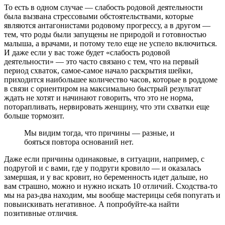
То есть в одном случае — слабость родовой деятельности
была вызвана стрессовыми обстоятельствами, которые
являются антагонистами родовому прогрессу, а в другом —
тем, что роды были запущены не природой и готовностью
малыша, а врачами, и потому тело еще не успело включиться.
И даже если у вас тоже будет «слабость родовой
деятельности» — это часто связано с тем, что на первый
период схваток, самое-самое начало раскрытия шейки,
приходится наибольшее количество часов, которые в роддоме
в связи с ориентиром на максимально быстрый результат
ждать не хотят и начинают говорить, что это не норма,
поторапливать, нервировать женщину, что эти схватки еще
больше тормозит.
Мы видим тогда, что причины — разные, и
бояться повтора оснований нет.
Даже если причины одинаковые, в ситуации, например, с
подругой и с вами, где у подруги кровило — и оказалась
замершая, и у вас кровит, но беременность идет дальше, но
вам страшно, можно и нужно искать 10 отличий. Сходства-то
мы на раз-два находим, мы вообще мастерицы себя попугать и
повыискивать негативное. А попробуйте-ка найти
позитивные отличия.