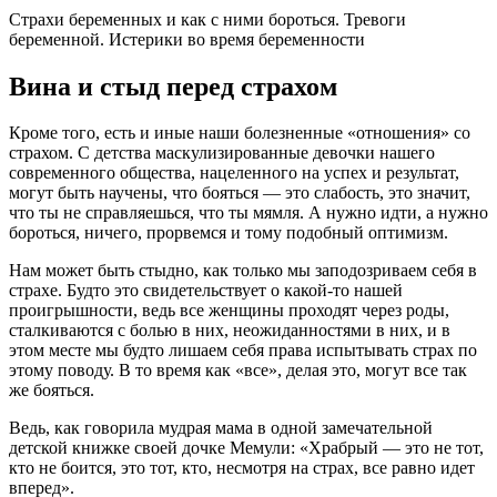
Страхи беременных и как с ними бороться. Тревоги
беременной. Истерики во время беременности
Вина и стыд перед страхом
Кроме того, есть и иные наши болезненные «отношения» со
страхом. С детства маскулизированные девочки нашего
современного общества, нацеленного на успех и результат,
могут быть научены, что бояться — это слабость, это значит,
что ты не справляешься, что ты мямля. А нужно идти, а нужно
бороться, ничего, прорвемся и тому подобный оптимизм.
Нам может быть стыдно, как только мы заподозриваем себя в
страхе. Будто это свидетельствует о какой-то нашей
проигрышности, ведь все женщины проходят через роды,
сталкиваются с болью в них, неожиданностями в них, и в
этом месте мы будто лишаем себя права испытывать страх по
этому поводу. В то время как «все», делая это, могут все так
же бояться.
Ведь, как говорила мудрая мама в одной замечательной
детской книжке своей дочке Мемули: «Храбрый — это не тот,
кто не боится, это тот, кто, несмотря на страх, все равно идет
вперед».