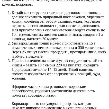
кожных покровов.
Китайская петрушка полезна и для волос – позволяет
дольше сохранить природный цвет локонов, укрепляет
корни, нормализует работу сальных желез, устраняет
перхоть, восстанавливает пряди после окрашивания.
Для приготовления ополаскивателя следует смешать по
10 г измельченных листьев кинзы и мяты, заварить 1 л
кипятка, настоять 30 минут.
Универсальный тоник можно приготовить из 15 г
измельченных свежих листьев кинзы и 350 мл кипятка.
Через 25 минут настой процедить, протирать лицо, шею
и область декольте.
При воспалениях на коже и угрях следует пить чай из
кинзы – залить 10 г сырья 220 мл кипятка, охладить.
Продолжать лечение 14–15 дней. Такой напиток
помогает избавиться от аллергических реакций, зуда,
жжения.
Эфирное масло кинзы развивает творческие
способности, улучшает умственную деятельность,
помогает сосредоточиться.
Кориандр — это популярная приправа, которая
находит широкое применение в кулинарии разных