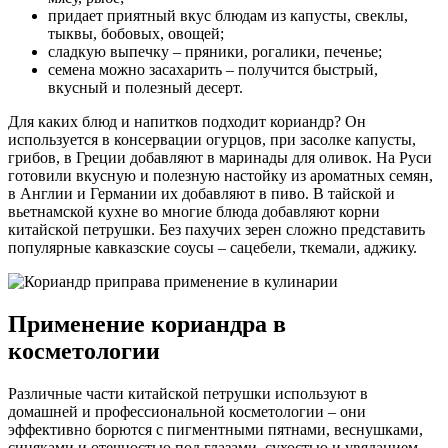
придает приятный вкус блюдам из капусты, свеклы,
тыквы, бобовых, овощей;
сладкую выпечку – пряники, рогалики, печенье;
семена можно засахарить – получится быстрый,
вкусный и полезный десерт.
Для каких блюд и напитков подходит кориандр? Он
используется в консервации огурцов, при засолке капусты,
грибов, в Греции добавляют в маринады для оливок. На Руси
готовили вкусную и полезную настойку из ароматных семян,
в Англии и Германии их добавляют в пиво. В тайской и
вьетнамской кухне во многие блюда добавляют корни
китайской петрушки. Без пахучих зерен сложно представить
популярные кавказские соусы – сацебели, ткемали, аджику.
Применение кориандра в
косметологии
Различные части китайской петрушки используют в
домашней и профессиональной косметологии – они
эффективно борются с пигментными пятнами, веснушками,
синяками и отечностью под глазами, сухостью и увяданием