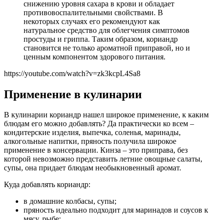
снижению уровня сахара в крови и обладает
противовоспалительными свойствами. В
некоторых случаях его рекомендуют как
натуральное средство для облегчения симптомов
простуды и гриппа. Таким образом, кориандр
становится не только ароматной приправой, но и
ценным компонентом здорового питания.
https://youtube.com/watch?v=zk3kcpL4Sa8
Применение в кулинарии
В кулинарии кориандр нашел широкое применение, к каким
блюдам его можно добавлять? Да практически ко всем –
кондитерские изделия, выпечка, соленья, маринады,
алкогольные напитки, пряность получила широкое
применение в консервации. Кинза – это приправа, без
которой невозможно представить летние овощные салаты,
супы, она придает блюдам необыкновенный аромат.
Куда добавлять кориандр:
в домашние колбасы, супы;
пряность идеально подходит для маринадов и соусов к
мясу, рыбе;