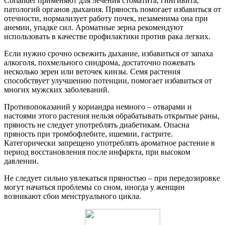
Coriander применяют для лечения стоматита, гингивита,
патологий органов дыхания. Пряность помогает избавиться от
отечности, нормализует работу почек, незаменима она при
анемии, упадке сил. Ароматные зерна рекомендуют
использовать в качестве профилактики против рака легких.
Если нужно срочно освежить дыхание, избавиться от запаха
алкоголя, похмельного синдрома, достаточно пожевать
несколько зерен или веточек кинзы. Семя растения
способствует улучшению потенции, помогает избавиться от
многих мужских заболеваний.
Противопоказаний у кориандра немного – отварами и
настоями этого растения нельзя обрабатывать открытые раны,
пряность не следует употреблять диабетикам. Опасна
пряность при тромбофлебите, ишемии, гастрите.
Категорически запрещено употреблять ароматное растение в
период восстановления после инфаркта, при высоком
давлении.
Не следует сильно увлекаться пряностью – при передозировке
могут начаться проблемы со сном, иногда у женщин
возникают сбои менструального цикла.