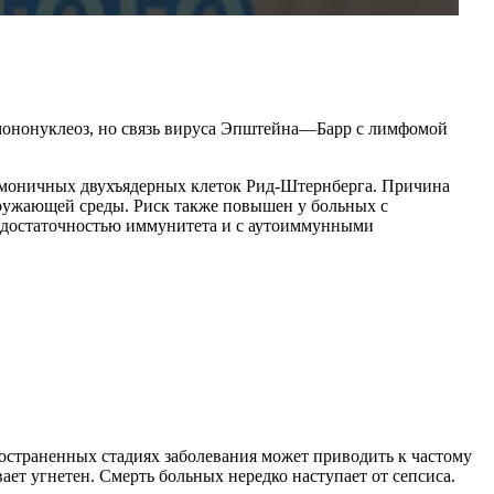
 мононуклеоз, но связь вируса Эпштейна—Барр с лимфомой
омоничных двухъядерных клеток Рид-Штернберга. Причина
кружающей среды. Риск также повышен у больных с
едостаточностью иммунитета и с аутоиммунными
остраненных стадиях заболевания может приводить к частому
 угнетен. Смерть больных нередко наступает от сепсиса.