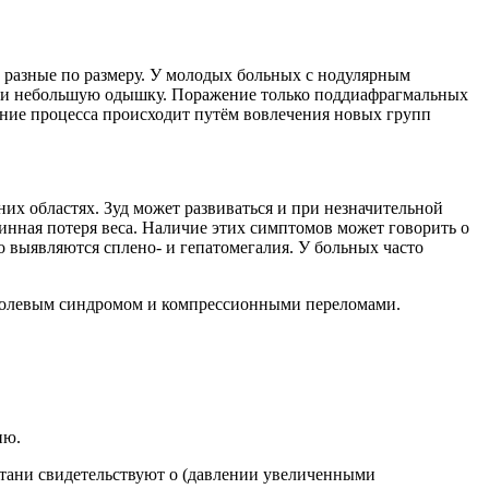
 разные по размеру. У молодых больных с нодулярным
ль и небольшую одышку. Поражение только поддиафрагмальных
ение процесса происходит путём вовлечения новых групп
них областях. Зуд может развиваться и при незначительной
нная потеря веса. Наличие этих симптомов может говорить о
 выявляются сплено- и гепатомегалия. У больных часто
о, болевым синдромом и компрессионными переломами.
ию.
ртани свидетельствуют о (давлении увеличенными