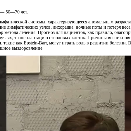
 — 50—70 лет.
имфатической системы, характеризующееся аномальным разраста
е лимфатических узлов, лихорадка, ночные поты и потеря веса. 
ор метода лечения. Прогноз для пациентов, как правило, благоп
лучаях, трансплантацию стволовых клеток. Причины возникнов
 такие как Epstein-Barr, могут играть роль в развитии болезни
шное выздоровление.