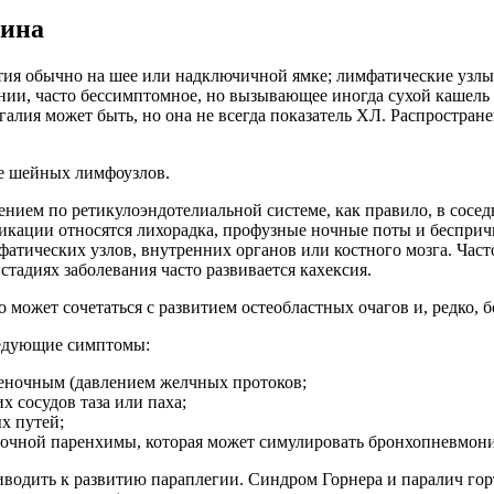
ина
ия обычно на шее или надключичной ямке; лимфатические узлы
ении, часто бессимптомное, но вызывающее иногда сухой каше
галия может быть, но она не всегда показатель ХЛ. Распростран
е шейных лимфоузлов.
ением по ретикулоэндотелиальной системе, как правило, в сосед
кации относятся лихорадка, профузные ночные поты и беспричи
тических узлов, внутренних органов или костного мозга. Часто
тадиях заболевания часто развивается кахексия.
ко может сочетаться с развитием остеобластных очагов и, редк
ледующие симптомы:
ченочным (давлением желчных протоков;
х сосудов таза или паха;
х путей;
егочной паренхимы, которая может симулировать бронхопневмон
иводить к развитию параплегии. Синдром Горнера и паралич го