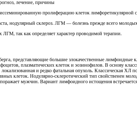
диссеминированную пролиферацию клеток лимфоретикулярной с
аста, нодулярный склероз. ЛГМ — болезнь прежде всего молоды
 ЛГМ, так как определяет характер проводимой терапии.
рга, представляющие большие злокачественные лимфоидные кле
оцитов, плазматических клеток и эозинофилов. В основу класс
окализованная и редко фатальная опухоль. Классическая ХЛ по
вных клеток. Нодулярно-склеротический тип свойственен мол
поражает мужчин. Вариант лимфоидного истощения встречается 