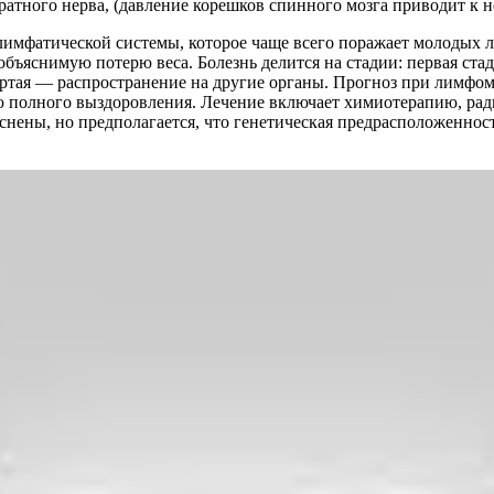
тного нерва, (давление корешков спинного мозга приводит к н
лимфатической системы, которое чаще всего поражает молодых
объяснимую потерю веса. Болезнь делится на стадии: первая ста
вертая — распространение на другие органы. Прогноз при лимфо
ю полного выздоровления. Лечение включает химиотерапию, рад
снены, но предполагается, что генетическая предрасположенност