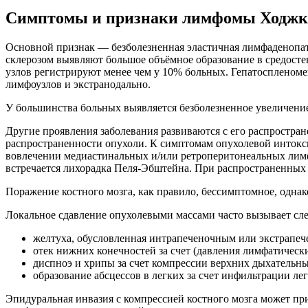
Симптомы и признаки лимфомы Ходжк
Основной признак — безболезненная эластичная лимфаденопат
склерозом выявляют большое объёмное образование в средост
узлов регистрируют менее чем у 10% больных. Гепатоспленоме
лимфоузлов и экстранодально.
У большинства больных выявляется безболезненное увеличени
Другие проявления заболевания развиваются с его распростран
распространенности опухоли. К симптомам опухолевой интокси
вовлечении медиастинальных и/или ретроперитонеальных лимфа
встречается лихорадка Пеля-Эбштейна. При распространенных с
Поражение костного мозга, как правило, бессимптомное, одна
Локальное сдавление опухолевыми массами часто вызывает с
желтуха, обусловленная интрапеченочным или экстрапе
отек нижних конечностей за счет (давления лимфатически
диспноэ и хрипы за счет компрессии верхних дыхательны
образование абсцессов в легких за счет инфильтрации л
Эпидуральная инвазия с компрессией костного мозга может пр