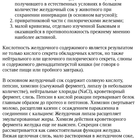
получившего в естественных условиях в большом
количестве желудочный сок у животного при
сохранении иннервации (в основном вагусной);
привратниковой части с пилорическими железами;
малой кривизны, отдельно изученной Быковым и
оказавшейся в противоположность прежнему мнению
наиболее активной.
Кислотность желудочного содержимого является результатом
не только кислого секрета обкладочных клеток, но также
нейтрального или щелочного пилорического секрета, слюны
и содержимого двенадцатиперстой кишки (не говоря о
составе пищи или пробного завтрака).
В основном желудочный сок содержит соляную кислоту,
пепсин, химозин (сычужный фермент), липазу (в небольшом
количестве), нейтральные хлориды (NaCl), кроветворный
фермент, слизь. Пепсин в кислой реакции переваривает белок
главным образом до протеоз и пептонов. Химозин свертывает
молоко, расщепляя казеин с осаждением параказеина в
соединении с кальцием: Желудочная липаза расщепляет
эмульгированные жиры. Химизм действия кроветворного
фермента желудка еще не выяснен. Секреция слизи
рассматривается как самостоятельная функция желудка.
Вязкая щелочная слизь, мало растворимая в желудочном соке,