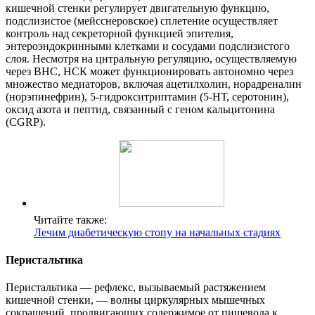
кишечной стенки регулирует двигательную функцию,
подслизистое (мейсснеровское) сплетение осуществляет
контроль над секреторной функцией эпителия,
энтероэндокринными клетками и сосудами подслизистого
слоя. Несмотря на цнтральную регуляцию, осуществляемую
через ВНС, НСК может функционировать автономно через
множество медиаторов, включая ацетилхолин, норадреналин
(норэпинефрин), 5-гидрокситриптамин (5-НТ, серотонин),
оксид азота и пептид, связанный с геном кальцитонина
(CGRP).
Читайте также:
Лечим диабетическую стопу на начальных стадиях
Перистальтика
Перистальтика — рефлекс, вызываемый растяжением
кишечной стенки, — волны циркулярных мышечных
сокращений, продвигающих содержимое от пищевода к