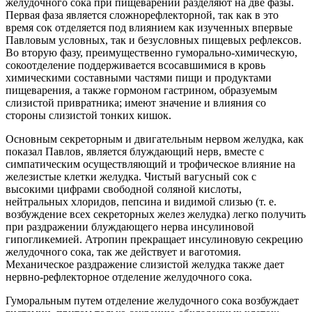
желудочного сока при пищеварении разделяют на две фазы.
Первая фаза является сложнорефлекторной, так как в это
время сок отделяется под влиянием как изученных впервые
Павловым условных, так и безусловных пищевых рефлексов.
Во вторую фазу, преимущественно гуморально-химическую,
сокоотделение поддерживается всосавшимися в кровь
химическими составными частями пищи и продуктами
пищеварения, а также гормоном гастрином, образуемым
слизистой привратника; имеют значение и влияния со
стороны слизистой тонких кишок.
Основным секреторным и двигательным нервом желудка, как
показал Павлов, является блуждающий нерв, вместе с
симпатическим осуществляющий и трофическое влияние на
железистые клетки желудка. Чистый вагусный сок с
высокими цифрами свободной соляной кислоты,
нейтральных хлоридов, пепсина и видимой слизью (т. е.
возбуждение всех секреторных желез желудка) легко получить
при раздражении блуждающего нерва инсулиновой
гипогликемией. Атропин прекращает инсулиновую секрецию
желудочного сока, так же действует и ваготомия.
Механическое раздражение слизистой желудка также дает
нервно-рефлекторное отделение желудочного сока.
Гуморальным путем отделение желудочного сока возбуждает