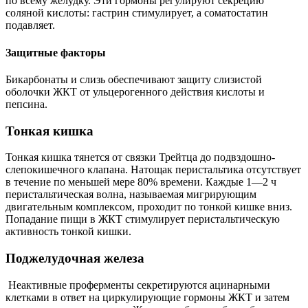
по всему желудку. Эти гормоны регулируют секрецию
соляной кислоты: гастрин стимулирует, а соматостатин
подавляет.
Защитные факторы
Бикарбонаты и слизь обеспечивают защиту слизистой
оболочки ЖКТ от ульцерогенного действия кислоты и
пепсина.
Тонкая кишка
Тонкая кишка тянется от связки Трейтца до подвздошно-
слепокишечного клапана. Натощак перистальтика отсутствует
в течение по меньшей мере 80% времени. Каждые 1—2 ч
перистальтическая волна, называемая мигрирующим
двигательным комплексом, проходит по тонкой кишке вниз.
Попадание пищи в ЖКТ стимулирует перистальтическую
активность тонкой кишки.
Поджелудочная железа
Неактивные проферменты секретируются ацинарными
клетками в ответ на циркулирующие гормоны ЖКТ и затем