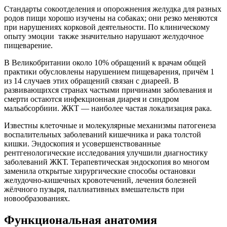
Стандарты сокоотделения и опорожнения желудка для разных
родов пищи хорошо изучены на собаках; они резко меняются
при нарушениях корковой деятельности. По клиническому
опыту эмоции также значительно нарушают желудочное
пищеварение.
В Великобритании около 10% обращений к врачам общей
практики обусловлены нарушением пищеварения, причём 1
из 14 случаев этих обращений связан с диареей. В
развивающихся странах частыми причинами заболевания и
смерти остаются инфекционная диарея и синдром
мальабсорбиии. ЖКТ — наиболее частая локализация рака.
Известны клеточные и молекулярные механизмы патогенеза
воспалительных заболеваний кишечника и рака толстой
кишки. Эндоскопия и усовершенствованные
рентгенологические исследования улучшили диагностику
заболеваний ЖКТ. Терапевтическая эндоскопия во многом
заменила открытые хирургические способы остановки
желудочно-кишечных кровотечений, лечения болезней
жёлчного пузыря, паллиативных вмешательств при
новообразованиях.
Функциональная анатомия