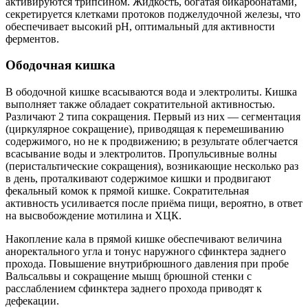
активируются трипсином. Жидкость, богатая бикарбонатами,
секретируется клетками протоков поджелудочной железы, что
обеспечивает высокий рН, оптимальный для активности
ферментов.
Ободочная кишка
В ободочной кишке всасываются вода и электролиты. Кишка
выполняет также обладает сократительной активностью.
Различают 2 типа сокращения. Первый из них — сегментация
(циркулярное сокращение), приводящая к перемешиванию
содержимого, но не к продвижению; в результате облегчается
всасывание воды и электролитов. Пропульсивные волны
(перистальтические сокращения), возникающие несколько раз
в день, проталкивают содержимое кишки и продвигают
фекальный комок к прямой кишке. Сократительная
активность усиливается после приёма пищи, вероятно, в ответ
на высвобождение мотилина и ХЦК.
Накопление кала в прямой кишке обеспечивают величина
аноректального угла и тонус наружного сфинктера заднего
прохода. Повышение внутрибрюшного давления при пробе
Вальсальвы и сокращение мышц брюшной стенки с
расслаблением сфинктера заднего прохода приводят к
дефекации.