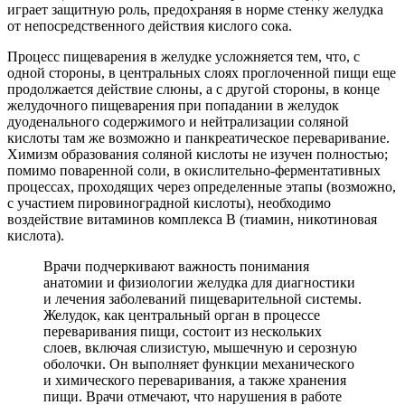
играет защитную роль, предохраняя в норме стенку желудка
от непосредственного действия кислого сока.
Процесс пищеварения в желудке усложняется тем, что, с
одной стороны, в центральных слоях проглоченной пищи еще
продолжается действие слюны, а с другой стороны, в конце
желудочного пищеварения при попадании в желудок
дуоденального содержимого и нейтрализации соляной
кислоты там же возможно и панкреатическое переваривание.
Химизм образования соляной кислоты не изучен полностью;
помимо поваренной соли, в окислительно-ферментативных
процессах, проходящих через определенные этапы (возможно,
с участием пировиноградной кислоты), необходимо
воздействие витаминов комплекса В (тиамин, никотиновая
кислота).
Врачи подчеркивают важность понимания
анатомии и физиологии желудка для диагностики
и лечения заболеваний пищеварительной системы.
Желудок, как центральный орган в процессе
переваривания пищи, состоит из нескольких
слоев, включая слизистую, мышечную и серозную
оболочки. Он выполняет функции механического
и химического переваривания, а также хранения
пищи. Врачи отмечают, что нарушения в работе