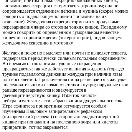
гистамин, притом только секрецию обкладочных клеток;
гистаминовая секреция не тормозится атропином; она не
сопровождается отделением пепсина и муцина (скорее можно
говорить о подавляющем влиянии гистамина на их
отделение). Желудочная секреция тормозится продуктами
переваривания жира со стороны тонких кишок. Повидимому,
можно говорить об определенном гуморальном веществе
кишечного происхождения (энтерогастрии), подавляющем
желудочную секрецию и моторику.
Желудок в покое но выделяет или почти не выделяет секрета,
подвергаясь периодически сильным голодным сокращениям.
Во время акта глотания желудочные сокращения
прекращаются; так же действует выпитая жидкость (гораздо
труднее подавляются движения желудка при наличии язвы
или воспаления). Проглоченная пища размещается в желудке
последовательными слоями от стенки кнутри; наружные слои
раньше перевариваются и эвакуируется в
двенадцатиперстную кишку. Избыток кислоты
нейтрализуется отчасти забрасыванием дуоденального сока.
Игра сфинктера привратника регулируется особым
изученным Павловым запирательным рефлексом
(пилорический рефлекс) со стороны двенадцатиперстной
кишки: при попадании на последнюю жира или кислоты
привратник тотчас закрывается.