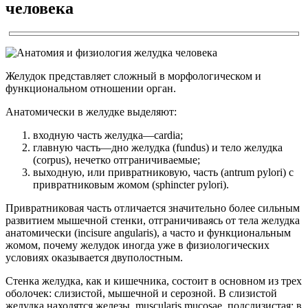
человека
Желудок представляет сложный в морфологическом и
функциональном отношении орган.
Анатомически в желудке выделяют:
входную часть желудка—cardia;
главную часть—дно желудка (fundus) и тело желудка
(corpus), нечетко отграничиваемые;
выходную, или привратниковую, часть (antrum pylori) с
привратниковым жомом (sphincter pylori).
Привратниковая часть отличается значительно более сильным
развитием мышечной стенки, отграничиваясь от тела желудка
анатомически (incisure angularis), а часто и функциональным
жомом, почему желудок иногда уже в физиологических
условиях оказывается двуполостным.
Стенка желудка, как и кишечника, состоит в основном из трех
оболочек: слизистой, мышечной и серозной. В слизистой
желудка находятся железы, muscularis mucosae, подслизистая; в