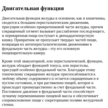
Двигательная функция
Двигательная функция желудка в основном, как и кишечника,
сводится к большим перистальтическим движениям,
присущим особенно привратниковой части желудка, причем
сокращенный сегмент вызывает расслабление последующего,
и переваренная пища поступает в двенадцатиперстную
кишку. Привратник не пропускает твердых частей пищи,
возвращая их аитиперистальтическими движениями в
фундальную часть желудка—эту его основную
пищеварительную камеру.
Кроме этой эвакуаторной, или перистальтической, функции,
желудок обладает функцией тонуса, или перистолы,
присущей особенно фундальной части. Благодаря этому
тоническому сокращению желудок приспосабливается к
любому объему содержимого и остается сокращенным и в
пустом состоянии, и при растяжении пищей, которое и
происходит преимущественно за счет фундальной части.
Постоянное давление в фундальной части способствует
лучшему перемешиванию пищевой массы и обеспечивает
соприкосновение пищи с секреторными полями желудочной
стенки.