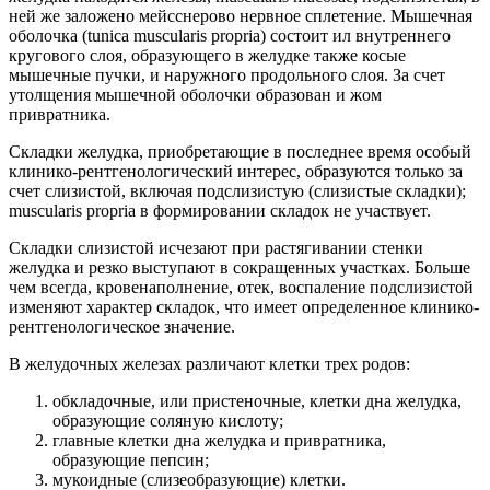
ней же заложено мейсснерово нервное сплетение. Мышечная
оболочка (tunica muscularis propria) состоит ил внутреннего
кругового слоя, образующего в желудке также косые
мышечные пучки, и наружного продольного слоя. За счет
утолщения мышечной оболочки образован и жом
привратника.
Складки желудка, приобретающие в последнее время особый
клинико-рентгенологический интерес, образуются только за
счет слизистой, включая подслизистую (слизистые складки);
muscularis propria в формировании складок не участвует.
Складки слизистой исчезают при растягивании стенки
желудка и резко выступают в сокращенных участках. Больше
чем всегда, кровенаполнение, отек, воспаление подслизистой
изменяют характер складок, что имеет определенное клинико-
рентгенологическое значение.
В желудочных железах различают клетки трех родов:
обкладочные, или пристеночные, клетки дна желудка,
образующие соляную кислоту;
главные клетки дна желудка и привратника,
образующие пепсин;
мукоидные (слизеобразующие) клетки.