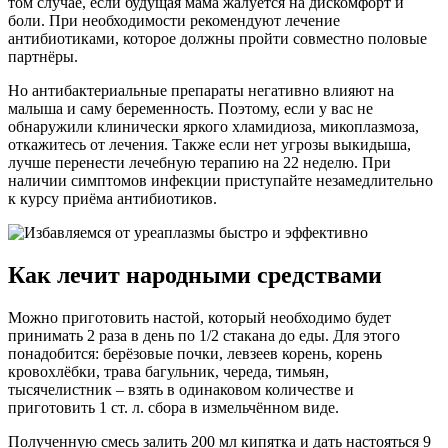
том случае, если будущая мама жалуется на дискомфорт и
боли. При необходимости рекомендуют лечение
антибиотиками, которое должны пройти совместно половые
партнёры.
Но антибактериальные препараты негативно влияют на
малыша и саму беременность. Поэтому, если у вас не
обнаружили клинически яркого хламидиоза, микоплазмоза,
откажитесь от лечения. Также если нет угрозы выкидыша,
лучше перенести лечебную терапию на 22 неделю. При
наличии симптомов инфекции приступайте незамедлительно
к курсу приёма антибиотиков.
Как лечит народными средствами
Можно приготовить настой, который необходимо будет
принимать 2 раза в день по 1/2 стакана до еды. Для этого
понадобится: берёзовые почки, левзеев корень, корень
кровохлёбки, трава багульник, череда, тимьян,
тысячелистник – взять в одинаковом количестве и
приготовить 1 ст. л. сбора в измельчённом виде.
Полученную смесь залить 200 мл кипятка и дать настояться 9