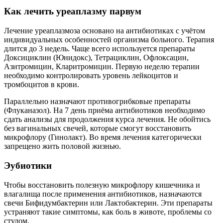
Как лечить уреаплазму парвум
Лечение уреаплазмоза основано на антибиотиках с учётом
индивидуальных особенностей организма больного. Терапия
длится до 3 недель. Чаще всего используется препараты
Доксициклин (Юнидокс), Тетрациклин, Офлоксацин,
Азитромицин, Кларитромицин. Первую неделю терапии
необходимо контролировать уровень лейкоцитов и
тромбоцитов в крови.
Параллельно назначают противогрибковые препараты
(Флуканазол). На 7 день приёма антибиотиков необходимо
сдать анализы для продолжения курса лечения. Не обойтись
без вагинальных свечей, которые смогут восстановить
микрофлору (Гинолакт). Во время лечения категорически
запрещено жить половой жизнью.
Эубиотики
Чтобы восстановить полезную микрофлору кишечника и
влагалища после применения антибиотиков, назначаются
свечи Бифидумбактерин или Лактобактерин. Эти препараты
устраняют такие симптомы, как боль в животе, проблемы со
стулом.