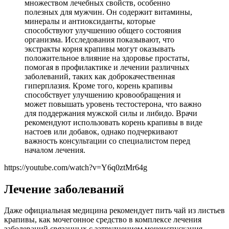
множеством лечебных свойств, особенно
полезных для мужчин. Он содержит витамины,
минералы и антиоксиданты, которые
способствуют улучшению общего состояния
организма. Исследования показывают, что
экстракты корня крапивы могут оказывать
положительное влияние на здоровье простаты,
помогая в профилактике и лечении различных
заболеваний, таких как доброкачественная
гиперплазия. Кроме того, корень крапивы
способствует улучшению кровообращения и
может повышать уровень тестостерона, что важно
для поддержания мужской силы и либидо. Врачи
рекомендуют использовать корень крапивы в виде
настоев или добавок, однако подчеркивают
важность консультации со специалистом перед
началом лечения.
https://youtube.com/watch?v=Y6q0ztMr64g
Лечение заболеваний
Даже официальная медицина рекомендует пить чай из листьев
крапивы, как мочегонное средство в комплексе лечения
заболеваний связанных с затруднением мочеиспускания.