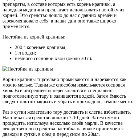
препараты, в составе которых есть корень крапивы, а
народная медицина предлагает использовать настойку из
корней. Это средство дошло до нас с давних времён и
зарекомендовало себя, в наши дни оно также широко
применяется.
Настойка из корней крапивы:
200 г кореньев крапивы;
1 л водки;
немного сосновой хвои (около 30 г).
Корни крапивы тщательно промываются и нарезаются как
можно мельче. Таким же способом измельчается сосновая
хвоя. Все ингредиенты пересыпаются в специально
подготовленную тару и заливаются водкой. Затем ёмкость
следует плотно закрыть и убрать в прохладное, тёмное место.
Раз в сутки желательно тару доставать и слегка взбалтывать.
Настаиваться средство должно 7-10 дней. Затем нужно
процедить, используя несколько слоёв марли. В качестве
лекарственного средства настойка на водке принимается
дважды в сутки, в обед и перед сном по 20мл.