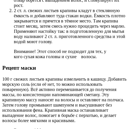
отвар борется с выпадением волос, и стимулирует их
рост.
2 ст. л. свежих листьев крапивы кладут в стеклянную
ёмкость и добавляют туда стакан водки. Ёмкость плотно
закрывается и прячется в тёмное место. Там крапива
стоит месяц, затем смесь нужно процедить через марлю.
Применяют настойку так: в подготовленную для мытья
воду наливают 2 ст. л. приготовленного средства и этой
водой моют голову.
Внимание! Этот способ не подходит для тех, у
кого сухая кожа головы и сухие волосы.
Рецепт маски
100 г свежих листьев крапивы измельчить в кашицу. Добавить
морскую соль (если её нет, то можно использовать
поваренную). Всё активно перемешивается до получения
массы, по консистенции напоминающей сметану. Эту
крапивную массу наносят на волосы и оставляют на полчаса.
Затем голову промывают шампунем и высушивают без
использования фена. Крапивная маска останавливает
выпадение волос, помогает в борьбе с перхотью, и делает
волосы более мягкими и красивыми.