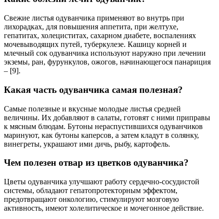
Свежие листья одуванчика применяют во внутрь при
лихорадках, для повышения аппетита, при желтухе,
гепатитах, холециститах, сахарном диабете, воспалениях
мочевыводящих путей, туберкулезе. Кашицу корней и
млечный сок одуванчика используют наружно при лечении
экземы, ран, фурункулов, ожогов, начинающегося панариция
– [9].
Какая часть одуванчика самая полезная?
Самые полезные и вкусные молодые листья средней
величины. Их добавляют в салаты, готовят с ними приправы
к мясным блюдам. Бутоны нераспустившихся одуванчиков
маринуют, как бутоны каперсов, а затем кладут в солянку,
винегреты, украшают ими дичь, рыбу, картофель.
Чем полезен отвар из цветков одуванчика?
Цветы одуванчика улучшают работу сердечно-сосудистой
системы, обладают гепатопротекторным эффектом,
предотвращают онкологию, стимулируют мозговую
активность, имеют холелитическое и мочегонное действие.