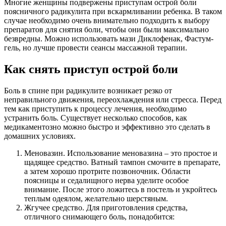
Многие женщины подвержены приступам острой боли
поясничного радикулита при вскармливании ребенка. В таком
случае необходимо очень внимательно подходить к выбору
препаратов для снятия боли, чтобы они были максимально
безвредны. Можно использовать мази Диклофенак, Фастум-
гель, но лучше провести сеансы массажной терапии.
Как снять приступ острой боли
Боль в спине при радикулите возникает резко от
неправильного движения, переохлаждения или стресса. Перед
тем как приступить к процессу лечения, необходимо
устранить боль. Существует несколько способов, как
медикаментозно можно быстро и эффективно это сделать в
домашних условиях.
Меновазин. Использование меновазина – это простое и
щадящее средство. Ватный тампон смочите в препарате,
а затем хорошо протрите позвоночник. Области
поясницы и седалищного нерва уделите особое
внимание. После этого ложитесь в постель и укройтесь
теплым одеялом, желательно шерстяным.
Жгучее средство. Для приготовления средства,
отличного снимающего боль, понадобится: