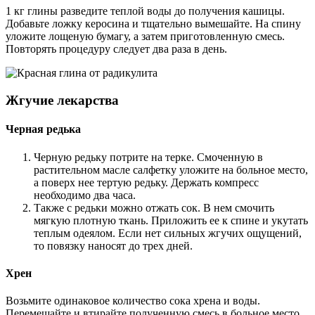
1 кг глины разведите теплой воды до получения кашицы.
Добавьте ложку керосина и тщательно вымешайте. На спину
уложите лощеную бумагу, а затем приготовленную смесь.
Повторять процедуру следует два раза в день.
Жгучие лекарства
Черная редька
Черную редьку потрите на терке. Смоченную в
растительном масле салфетку уложите на больное место,
а поверх нее тертую редьку. Держать компресс
необходимо два часа.
Также с редьки можно отжать сок. В нем смочить
мягкую плотную ткань. Приложить ее к спине и укутать
теплым одеялом. Если нет сильных жгучих ощущений,
то повязку наносят до трех дней.
Хрен
Возьмите одинаковое количество сока хрена и воды.
Перемешайте и втирайте полученную смесь в больное место.