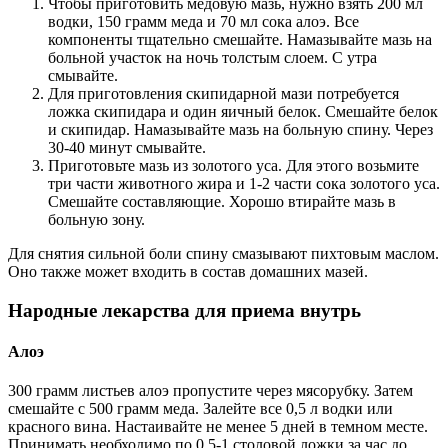
Чтобы приготовить медовую мазь, нужно взять 200 мл
водки, 150 грамм меда и 70 мл сока алоэ. Все
компоненты тщательно смешайте. Намазывайте мазь на
больной участок на ночь толстым слоем. С утра
смывайте.
Для приготовления скипидарной мази потребуется
ложка скипидара и один яичный белок. Смешайте белок
и скипидар. Намазывайте мазь на больную спину. Через
30-40 минут смывайте.
Приготовьте мазь из золотого уса. Для этого возьмите
три части животного жира и 1-2 части сока золотого уса.
Смешайте составляющие. Хорошо втирайте мазь в
больную зону.
Для снятия сильной боли спину смазывают пихтовым маслом.
Оно также может входить в состав домашних мазей.
Народные лекарства для приема внутрь
Алоэ
300 грамм листьев алоэ пропустите через мясорубку. Затем
смешайте с 500 грамм меда. Залейте все 0,5 л водки или
красного вина. Настаивайте не менее 5 дней в темном месте.
Принимать необходимо по 0,5-1 столовой ложки за час до