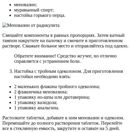
меновазин;
муравьиный спирт;
настойка горького перца.
Смешайте компоненты в равных пропорциях. Затем ватный
тампон накрутите на палочку и смочите в приготовленном
растворе. Смажьте больное место и отправляйтесь под одеяло.
Обратите внимание! Средство жгучее, но отлично
справляется с устранением боли.
Настойка с тройным одеколоном. Для приготовления
настойки необходимо взять:
2 маленьких флакона тройного одеколона;
2 флакончика меновазина;
1 упаковку но-шпы или дротаверина;
1 упаковку валидола;
1 упаковку анальгина.
Растолките таблетки, добавьте к ним меновазин и одеколон.
Перемешайте до полного растворения таблеток. Перелейте
все в стеклянную емкость, закрутите и оставьте на 5 дней.