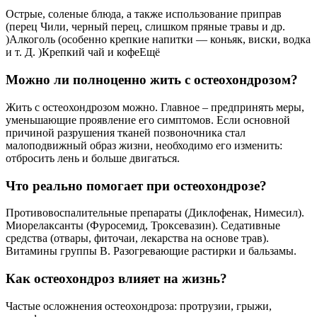
Острые, соленые блюда, а также использование приправ
(перец Чили, черный перец, слишком пряные травы и др.
)Алкоголь (особенно крепкие напитки — коньяк, виски, водка
и т. Д. )Крепкий чай и кофеЕщё
Можно ли полноценно жить с остеохондрозом?
Жить с остеохондрозом можно. Главное – предпринять меры,
уменьшающие проявление его симптомов. Если основной
причиной разрушения тканей позвоночника стал
малоподвижный образ жизни, необходимо его изменить:
отбросить лень и больше двигаться.
Что реально помогает при остеохондрозе?
Противовоспалительные препараты (Диклофенак, Нимесил).
Миорелаксанты (Фуросемид, Троксевазин). Седативные
средства (отвары, фиточаи, лекарства на основе трав).
Витамины группы B. Разогревающие растирки и бальзамы.
Как остеохондроз влияет на жизнь?
Частые осложнения остеохондроза: протрузии, грыжи,