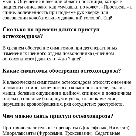
мышц. Ощущения в шее или области поясницы, которые
пациенты описывают как «мурашки по коже». «Прострелы» в
спине. Болезненность при подъеме рук кверху или
совершении колебательных движений головой. Ещё
Сколько по времени длится приступ
остеохондроза?
В среднем обострение симптомов при дегенеративных
изменениях шейного отдела позвоночника («шейном
остеохондрозе») длится от 4 до 7 дней.
Какие симптомы обострения остеохондроза?
К классическим симптомам остеохондроза относят: онемение
и ломота в спине, конечностях, скованность в теле, спазмы
мышц, болевые ощущения в шейном, спинном и поясничном
отделах, головные боли, шум в ушах, головокружение,
нарушение кровообращения, ряд сосудистых расстройств.
Чем можно снять приступ остеохондроза?
Противовоспалительные препараты (Диклофенак, Нимесил).
Миорелаксанты (Фуросемид, Троксевазин). Седативные