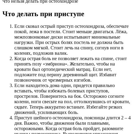
Что нельзя делать при остеохондрозе
Что делать при приступе
Если сковал острый приступ остеохондроза, обеспечьте
покой, лежа в постели. Стоит меньше двигаться. Лёжа,
межпозвонковые диски испытывают минимальные
нагрузки. При острых болях постель не должна быть
слишком мягкой. Стоит лечь на спину, согнув ноги в
коленях, подложив валик.
Когда острая боль не позволяет лежать на спине, стоит
принять позу «эмбриона». Желательно, чтобы на
кровати был ортопедический матрац. Если нет,
подложите под перину деревянный щит. Избавит
позвоночник от чрезмерных изгибов.
Если находитесь дома одни, придется правильно
вставать, чтобы избежать болевых приступов,
прострелов. Повернитесь на бок. Осторожно согните
колени, ноги свесьте на пол, оттолкнувшись от кровати,
сядьте. Теперь аккуратно встаньте. Избегайте резких
движений, усиливающих боль.
Приступ шейного остеохондроза, поясницы длится 2 – 4
дня. Важно, чтобы движения были плавными,
осторожными. Когда острая боль пройдет, разомните
мышцы позвоночника. Выполняются упражнения.