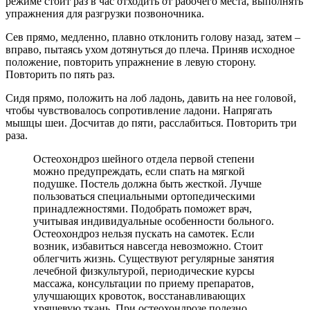
режиме стоит раз в час отходить от рабочего места, выполнять
упражнения для разгрузки позвоночника.
Сев прямо, медленно, плавно отклонить голову назад, затем –
вправо, пытаясь ухом дотянуться до плеча. Приняв исходное
положение, повторить упражнение в левую сторону.
Повторить по пять раз.
Сидя прямо, положить на лоб ладонь, давить на нее головой,
чтобы чувствовалось сопротивление ладони. Напрягать
мышцы шеи. Досчитав до пяти, расслабиться. Повторить три
раза.
Остеохондроз шейного отдела первой степени
можно предупреждать, если спать на мягкой
подушке. Постель должна быть жесткой. Лучше
пользоваться специальными ортопедическими
принадлежностями. Подобрать поможет врач,
учитывая индивидуальные особенности больного.
Остеохондроз нельзя пускать на самотек. Если
возник, избавиться навсегда невозможно. Стоит
облегчить жизнь. Существуют регулярные занятия
лечебной физкультурой, периодические курсы
массажа, консультации по приему препаратов,
улучшающих кровоток, восстанавливающих
хрящевую ткань. При остеохондрозе полезно