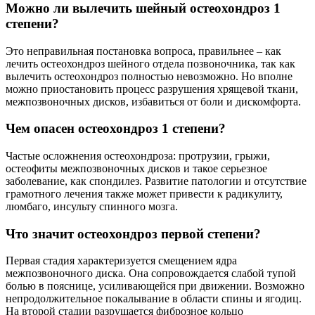
Можно ли вылечить шейный остеохондроз 1
степени?
Это неправильная постановка вопроса, правильнее – как
лечить остеохондроз шейного отдела позвоночника, так как
вылечить остеохондроз полностью невозможно. Но вполне
можно приостановить процесс разрушения хрящевой ткани,
межпозвоночных дисков, избавиться от боли и дискомфорта.
Чем опасен остеохондроз 1 степени?
Частые осложнения остеохондроза: протрузии, грыжи,
остеофиты межпозвоночных дисков и такое серьезное
заболевание, как спондилез. Развитие патологии и отсутствие
грамотного лечения также может привести к радикулиту,
люмбаго, инсульту спинного мозга.
Что значит остеохондроз первой степени?
Первая стадия характеризуется смещением ядра
межпозвоночного диска. Она сопровождается слабой тупой
болью в пояснице, усиливающейся при движении. Возможно
непродолжительное покалывание в области спины и ягодиц.
На второй стадии разрушается фиброзное кольцо