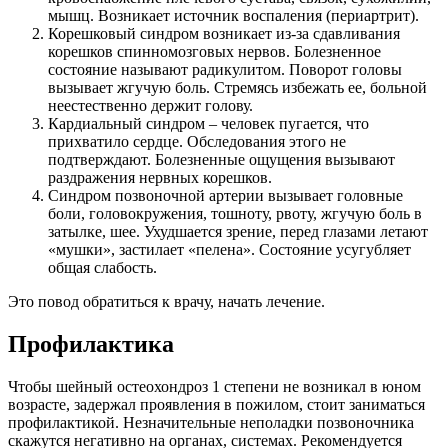
мышц. Возникает источник воспаления (периартрит).
Корешковый синдром возникает из-за сдавливания
корешков спинномозговых нервов. Болезненное
состояние называют радикулитом. Поворот головы
вызывает жгучую боль. Стремясь избежать ее, больной
неестественно держит голову.
Кардиальный синдром – человек пугается, что
прихватило сердце. Обследования этого не
подтверждают. Болезненные ощущения вызывают
раздражения нервных корешков.
Синдром позвоночной артерии вызывает головные
боли, головокружения, тошноту, рвоту, жгучую боль в
затылке, шее. Ухудшается зрение, перед глазами летают
«мушки», застилает «пелена». Состояние усугубляет
общая слабость.
Это повод обратиться к врачу, начать лечение.
Профилактика
Чтобы шейный остеохондроз 1 степени не возникал в юном
возрасте, задержал проявления в пожилом, стоит заниматься
профилактикой. Незначительные неполадки позвоночника
скажутся негативно на органах, системах. Рекомендуется