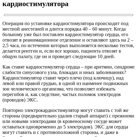
кардиостимулятора
Операция по установке кардиостимулятора происходит под
местной анестезией и длится порядка 40 – 60 минут. Когда
больному уже был поставлен кардиостимулятор сердца, его
отвозят в реанимационное отделение и оставляют здесь на 2 –
2,5 часа, по истечении которых выполняется несколько тестов,
делается рентген и, если все хорошо, пациента отвозят в
общую палату, где он и проведет следующие 10 дней.
Как ставят кардиостимулятор сердца – при аритмии, синдроме
слабости синусового узла, блокадах и иных заболеваниях?
Кардиостимулятор ставят через плечо (под ключицу), над
левой или правой грудью, в одной из наименее подвижных
зон человеческого организма, что позволяет избежать
перегибов и, как следствие, частых поломок электродов
(проводов) ЭКС.
Повторно электрокардиостимулятор могут ставить с той же
стороны (предварительно удалив старый аппарат) с прежними
или новыми электродами (в кровеносному сосуде может
оставаться одновременно до 5 электродов). ЭКС для сердца
могут ставить и с противоположной стороны, и даже в