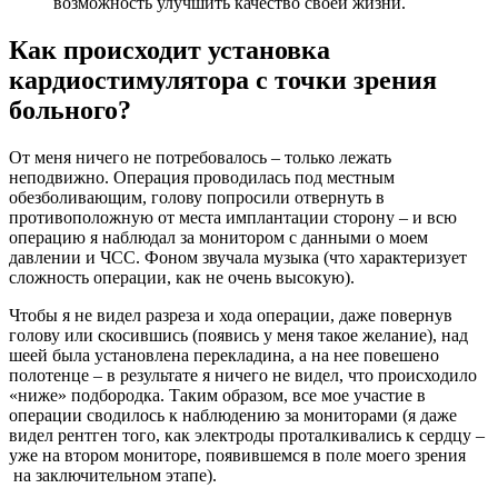
возможность улучшить качество своей жизни.
Как происходит установка
кардиостимулятора с точки зрения
больного?
От меня ничего не потребовалось – только лежать
неподвижно. Операция проводилась под местным
обезболивающим, голову попросили отвернуть в
противоположную от места имплантации сторону – и всю
операцию я наблюдал за монитором с данными о моем
давлении и ЧСС. Фоном звучала музыка (что характеризует
сложность операции, как не очень высокую).
Чтобы я не видел разреза и хода операции, даже повернув
голову или скосившись (появись у меня такое желание), над
шеей была установлена перекладина, а на нее повешено
полотенце – в результате я ничего не видел, что происходило
«ниже» подбородка. Таким образом, все мое участие в
операции сводилось к наблюдению за мониторами (я даже
видел рентген того, как электроды проталкивались к сердцу –
уже на втором мониторе, появившемся в поле моего зрения
на заключительном этапе).