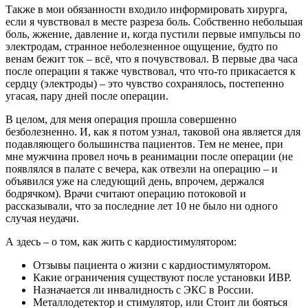
Также в мои обязанности входило информировать хирурга,
если я чувствовал в месте разреза боль. Собственно небольшая
боль, жжение, давление и, когда пустили первые импульсы по
электродам, странное неболезненное ощущение, будто по
венам бежит ток – всё, что я почувствовал. В первые два часа
после операции я также чувствовал, что что-то прикасается к
сердцу (электроды) – это чувство сохранялось, постепенно
угасая, пару дней после операции.
В целом, для меня операция прошла совершенно
безболезненно. И, как я потом узнал, таковой она является для
подавляющего большинства пациентов. Тем не менее, при
мне мужчина провел ночь в реанимации после операции (не
появлялся в палате с вечера, как отвезли на операцию – и
объявился уже на следующий день, впрочем, держался
бодрячком). Врачи считают операцию потоковой и
рассказывали, что за последние лет 10 не было ни одного
случая неудачи.
А здесь – о том, как жить с кардиостимулятором:
Отзывы пациента о жизни с кардиостимулятором.
Какие ограничения существуют после установки ИВР.
Назначается ли инвалидность с ЭКС в России.
Металлодетектор и стимулятор, или Стоит ли бояться