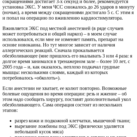
сокращениями достигает 3-х секунд и более, рекомендуется
установка ЭКС. У меня ЧСС снижалось до 26 ударов в минуту
(ночью), а время между сокращениями достигало 5 с. С этим я
и попал на операцию по вживлению кардиостимулятора.
Вживляется ЭКС под местной анестезией (в ряде случаев
может потребоваться и общий наркоз) – в моем случае
использовался, если мне не изменяет память, препарат на
основе новокаина. Но тут многое зависит от наличия
аллергических реакций. Сначала прокалывается
обезболивающее (мне пришлось его вкалывать 3 или 4 раза: я
долгое время занимался в тренажерном зале – более 10 лет, с
2005 года – и, как оказалось, неплохо подкачал грудные
мышцы: несколькими слоями, каждый из которых
потребовалось «обколоть»).
Если анестезии не хватает, ее колют повторно. Возможные
болевые ощущения во время операции: резь и жжение – об
этом надо сообщить хирургу, поставят дополнительный укол
обезболивающего. Сама операция состоит из нескольких
этапов:
разрез кожи и подкожной клетчатки, мышечной ткани;
вырезание ложбины под ЭКС (физически удаляется
небольшой кусок мяса)