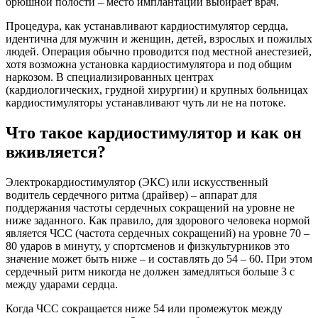
брюшной полости – место имплантации выбирает врач.
Процедура, как устанавливают кардиостимулятор сердца,
идентична для мужчин и женщин, детей, взрослых и пожилых
людей. Операция обычно проводится под местной анестезией,
хотя возможна установка кардиостимулятора и под общим
наркозом. В специализированных центрах
(кардиологических, грудной хирургии) и крупных больницах
кардиостимуляторы устанавливают чуть ли не на потоке.
Что такое кардиостимулятор и как он
вживляется?
Электрокардиостимулятор (ЭКС) или искусственный
водитель сердечного ритма (драйвер) – аппарат для
поддержания частоты сердечных сокращений на уровне не
ниже заданного. Как правило, для здорового человека нормой
является ЧСС (частота сердечных сокращений) на уровне 70 –
80 ударов в минуту, у спортсменов и физкультурников это
значение может быть ниже – и составлять до 54 – 60. При этом
сердечный ритм никогда не должен замедляться больше 3 с
между ударами сердца.
Когда ЧСС сокращается ниже 54 или промежуток между