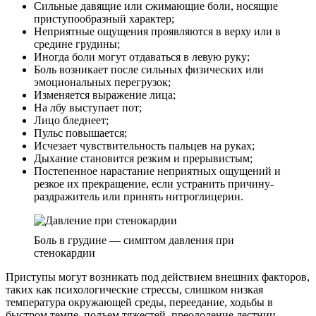
Сильные давящие или сжимающие боли, носящие
приступообразный характер;
Неприятные ощущения проявляются в верху или в
средине грудины;
Иногда боли могут отдаваться в левую руку;
Боль возникает после сильных физических или
эмоциональных перегрузок;
Изменяется выражение лица;
На лбу выступает пот;
Лицо бледнеет;
Пульс повышается;
Исчезает чувствительность пальцев на руках;
Дыхание становится резким и прерывистым;
Постепенное нарастание неприятных ощущений и
резкое их прекращение, если устранить причину-
раздражитель или принять нитроглицерин.
Боль в грудине — симптом давления при
стенокардии
Приступы могут возникать под действием внешних факторов,
таких как психологические стрессы, слишком низкая
температура окружающей среды, переедание, ходьбы в
быстром темпе, подъем тяжестей, преодоление лестниц,