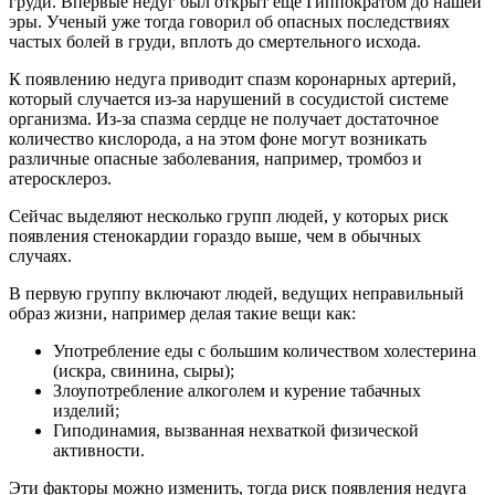
груди. Впервые недуг был открыт еще Гиппократом до нашей
эры. Ученый уже тогда говорил об опасных последствиях
частых болей в груди, вплоть до смертельного исхода.
К появлению недуга приводит спазм коронарных артерий,
который случается из-за нарушений в сосудистой системе
организма. Из-за спазма сердце не получает достаточное
количество кислорода, а на этом фоне могут возникать
различные опасные заболевания, например, тромбоз и
атеросклероз.
Сейчас выделяют несколько групп людей, у которых риск
появления стенокардии гораздо выше, чем в обычных
случаях.
В первую группу включают людей, ведущих неправильный
образ жизни, например делая такие вещи как:
Употребление еды с большим количеством холестерина
(искра, свинина, сыры);
Злоупотребление алкоголем и курение табачных
изделий;
Гиподинамия, вызванная нехваткой физической
активности.
Эти факторы можно изменить, тогда риск появления недуга