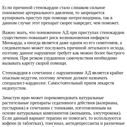
Если причиной стенокардии стало слишком сильное
понижение артериального давления, то запрещается
купировать приступ при помощи нитроглицерина, так в
данном случае этот препарат скорее навредит, чем поможет.
Важно знать, что пониженное АД при приступах стенокардии
существенно повышает риск возникновения инфаркта
Миокарда, а иногда является даже одним из его симптомов, а
следовательно может послужить причиной летального исхода,
поэтому данное нарушение требует как можно более быстрого
лечения. При резком ухудшении самочувствия необходимо
вызывать карету скорой помощи.
Стенокардия в сочетании с нарушениями АД является крайне
опасным недугом, поэтому лечение должен назначать
специалист-кардиолог. Самостоятельный прием лекарств
недопустим.
Зачастую врач может порекомендовать натуральные
растительные препараты седативного действия (валериана,
пустырник) в сочетании с тониками, изготовленным на
основе натуральных компонентов (женьшень, элеутерококк).
Если данный вариант терапии не помогает, то используются
кофеин (в таблетках), тонгинал, антидепрессанты и различные