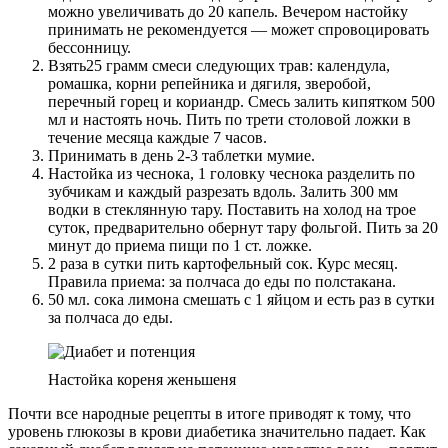
можно увеличивать до 20 капель. Вечером настойку
принимать не рекомендуется — может спровоцировать
бессонницу.
Взять25 грамм смеси следующих трав: календула,
ромашка, корни репейника и дягиля, зверобой,
перечный горец и кориандр. Смесь залить кипятком 500
мл и настоять ночь. Пить по трети столовой ложки в
течение месяца каждые 7 часов.
Принимать в день 2-3 таблетки мумие.
Настойка из чеснока, 1 головку чеснока разделить по
зубчикам и каждый разрезать вдоль. Залить 300 мм
водки в стеклянную тару. Поставить на холод на трое
суток, предварительно обернут тару фольгой. Пить за 20
минут до приема пищи по 1 ст. ложке.
2 раза в сутки пить картофельный сок. Курс месяц.
Правила приема: за полчаса до еды по полстакана.
50 мл. сока лимона смешать с 1 яйцом и есть раз в сутки
за полчаса до еды.
Настойка кореня женьшеня
Почти все народные рецепты в итоге приводят к тому, что
уровень глюкозы в крови диабетика значительно падает. Как