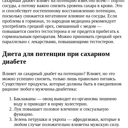
сахарный диабет влияет на потенцию известно всем— портит
сосуды, а потому важно снизить уровень сахара в крови. Это
и способствует постепенному восстановлению потенции,
поскольку снижается негативное влияние на сосуды. Если
проблема в гормонах, то народная медицина рекомендует
употреблять грецкий орех, смешанный с медом —
повышается синтез тестостерона и не придется прибегать к
гормональным препаратам. Можно принимать грецкий орех
параллельно с лекарствами, повышающими тестостерон.
Диета для потенции при сахарном
диабете
Влияет ли сахарный диабет на потенцию? Влияет, но это
можно успешно снизить, только лишь правильно питаясь.
Существуют продукты, которые должны быть в ежедневном
рационе любого мужчины-диабетика:
Баклажаны — овощ выводит из организма лишнюю
воду и приводит в норму холестерин.
Лук повышает половое влечение и сексуальную
функцию.
Зелень петрушки и укропа — афродизиаки, которые в
любом случае положительно влияетна мужскую силу.