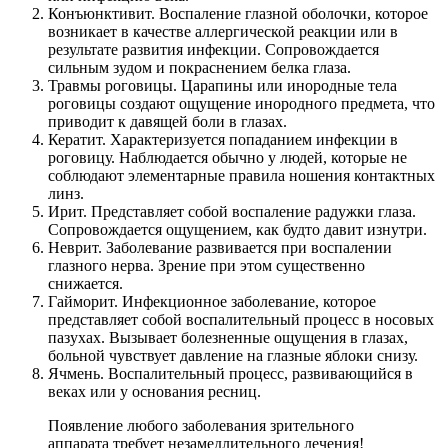
Конъюнктивит. Воспаление глазной оболочки, которое
возникает в качестве аллергической реакции или в
результате развития инфекции. Сопровождается
сильным зудом и покраснением белка глаза.
Травмы роговицы. Царапины или инородные тела
роговицы создают ощущение инородного предмета, что
приводит к давящей боли в глазах.
Кератит. Характеризуется попаданием инфекции в
роговицу. Наблюдается обычно у людей, которые не
соблюдают элементарные правила ношения контактных
линз.
Ирит. Представляет собой воспаление радужки глаза.
Сопровождается ощущением, как будто давит изнутри.
Неврит. Заболевание развивается при воспалении
глазного нерва. Зрение при этом существенно
снижается.
Гайморит. Инфекционное заболевание, которое
представляет собой воспалительный процесс в носовых
пазухах. Вызывает болезненные ощущения в глазах,
больной чувствует давление на глазные яблоки снизу.
Ячмень. Воспалительный процесс, развивающийся в
веках или у основания ресниц.
Появление любого заболевания зрительного
аппарата требует незамедлительного лечения!