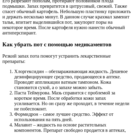
Его разрезают пополам, протирают половинкой плода
подмышки. Запах превратится в цитрусовый, свежий. Также
спасет обычный картофель. Небольшую пластинку приложить
и держать несколько минут. В данном случае крахмал заменит
тальк, впитает выделившийся пот, закупорит поры на
некоторое время. После картофеля нужно нанести обычный
антиперспирант.
Как убрать пот с помощью медикаментов
Резкий запах пота помогут устранить лекарственные
препараты:
Хлоргексидин – обеззараживающая жидкость. Дешевое
дезинфицирующее средство, продающееся в аптеке.
Проводят аппликации ватным тампоном. Кожа
становится сухой, а о запахе можно забыть.
Паста Теймурова. Мазь справится с проблемой за
короткое время. После обработки кожи запах
усиливается. Но он сразу же проходит, в течение недели
не побеспокоит.
Формидрон – самое лучшее средство. Эффект от
использования на пять дней.
Малавит – жидкость на основе растительных
компонентов. Препарат свободно продается в аптеках,