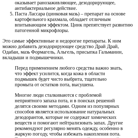
оказывает ранозаживляющее, дезодорирующее,
антибактериальное действие.
Паста Лассара (цинковая мазь) – препарат на основе
картофельного крахмала, обладает отличным
впитывающим эффектом. Цинк препятствует развитию
патогенной микрофлоры.
Это самые эффективные и недорогие препараты. К ним
можно добавить дезодорирующее средство Драй Драй,
Одабан, мазь Формагель, Альгель, присыпка Гальманин,
вкладыши и подмышечники.
Перед применением любого средства важно знать,
что эффект усилится, когда кожа в области
подмышек будет чисто выбрита, тщательно
промыта от остатков пота, высушена.
Многие люди сталкиваются с проблемой
неприятного запаха пота, и в поисках решений
делятся своими методами. Одним из популярных
способов является использование натуральных
дезодорантов, которые не содержат химических
веществ и помогают нейтрализовать запах. Другие
рекомендуют регулярно менять одежду, особенно в
жаркую погоду, чтобы избежать накопления пота.