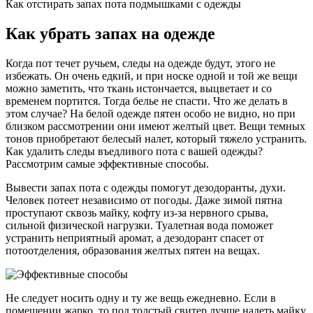
Как отстирать запах пота подмышками с одежды
Как убрать запах на одежде
Когда пот течет ручьем, следы на одежде будут, этого не
избежать. Он очень едкий, и при носке одной и той же вещи
можно заметить, что ткань истончается, выцветает и со
временем портится. Тогда белье не спасти. Что же делать в
этом случае? На белой одежде пятен особо не видно, но при
близком рассмотрении они имеют желтый цвет. Вещи темных
тонов приобретают белесый налет, который тяжело устранить.
Как удалить следы въедливого пота с вашей одежды?
Рассмотрим самые эффективные способы.
Вывести запах пота с одежды помогут дезодоранты, духи.
Человек потеет независимо от погоды. Даже зимой пятна
проступают сквозь майку, кофту из-за нервного срыва,
сильной физической нагрузки. Туалетная вода поможет
устранить неприятный аромат, а дезодорант спасет от
потоотделения, образования желтых пятен на вещах.
Не следует носить одну и ту же вещь ежедневно. Если в
помещении жарко, то под толстый свитер лучше надеть майку,