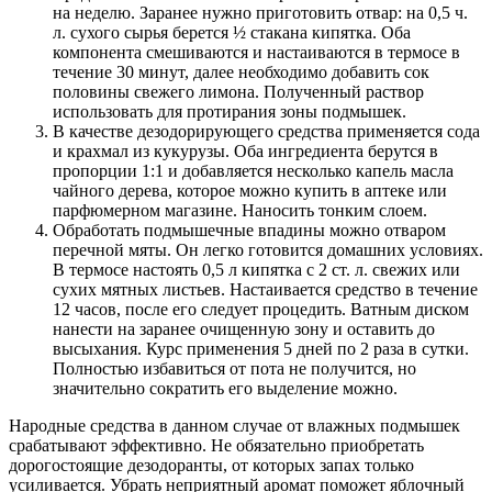
на неделю. Заранее нужно приготовить отвар: на 0,5 ч.
л. сухого сырья берется ½ стакана кипятка. Оба
компонента смешиваются и настаиваются в термосе в
течение 30 минут, далее необходимо добавить сок
половины свежего лимона. Полученный раствор
использовать для протирания зоны подмышек.
В качестве дезодорирующего средства применяется сода
и крахмал из кукурузы. Оба ингредиента берутся в
пропорции 1:1 и добавляется несколько капель масла
чайного дерева, которое можно купить в аптеке или
парфюмерном магазине. Наносить тонким слоем.
Обработать подмышечные впадины можно отваром
перечной мяты. Он легко готовится домашних условиях.
В термосе настоять 0,5 л кипятка с 2 ст. л. свежих или
сухих мятных листьев. Настаивается средство в течение
12 часов, после его следует процедить. Ватным диском
нанести на заранее очищенную зону и оставить до
высыхания. Курс применения 5 дней по 2 раза в сутки.
Полностью избавиться от пота не получится, но
значительно сократить его выделение можно.
Народные средства в данном случае от влажных подмышек
срабатывают эффективно. Не обязательно приобретать
дорогостоящие дезодоранты, от которых запах только
усиливается. Убрать неприятный аромат поможет яблочный