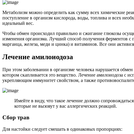
Метаболизм можно определить как сумму всех химические реакц
поступление в организм кислорода, воды, топлива и всех необ
идеальный вес.
Чтобы обмен происходил правильно и сжигание глюкозы осуще
изменения организма. Лучший способ получения ферментов с п
марганца, железа, меди и цинка) и витаминов. Все они актив
Лечение амилоиодоза
При этом заболевании в организме человека нарушается обмен 
котором скапливается это вещество. Лечение амилоиодоза с и
укрепляющим иммунитет свойством, а также противовоспалит
Имейте в виду, что такое лечение должно сопровождатьс
которые не вызовут у вас аллергических реакций.
Сбор трав
Для настойки следует смешать в одинаковых пропорциях: