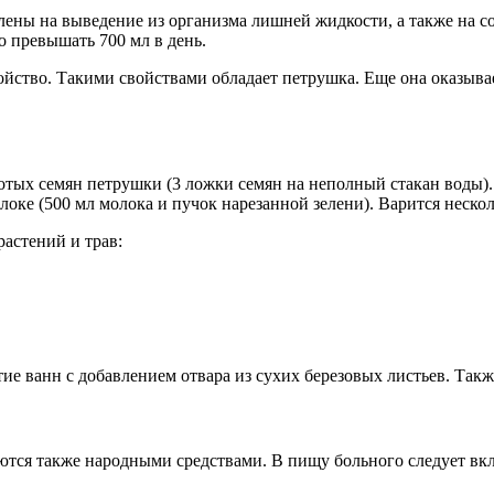
ны на выведение из организма лишней жидкости, а также на со
 превышать 700 мл в день.
йство. Такими свойствами обладает петрушка. Еще она оказыва
лотых семян петрушки (3 ложки семян на неполный стакан воды).
локе (500 мл молока и пучок нарезанной зелени). Варится неско
растений и трав:
е ванн с добавлением отвара из сухих березовых листьев. Также
ются также народными средствами. В пищу больного следует вк