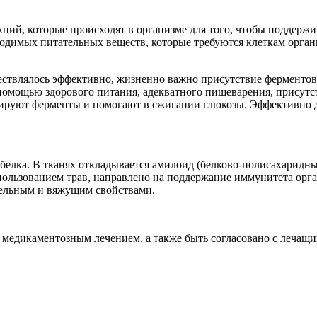
ий, которые происходят в организме для того, чтобы поддержив
ходимых питательных веществ, которые требуются клеткам орган
ствлялось эффективно, жизненно важно присутствие ферментов.
омощью здорового питания, адекватного пищеварения, присутст
изируют ферменты и помогают в сжигании глюкозы. Эффективно 
белка. В тканях откладывается амилоид (белково-полисахаридный
спользованием трав, направлено на поддержание иммунитета ор
ельным и вяжущим свойствами.
я медикаментозным лечением, а также быть согласовано с леча