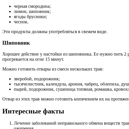
черная смородина;
лимон, шиповник;
ягоды брусники;
чеснок.
Эти продукты должны употребляться в свежем виде.
Шиповник
Хорошее действие у настойки из шиповника. Ее нужно пить 2 ра
прогревается на огне 15 минут.
Можно готовить отвары из смеси нескольких трав:
зверобой, подорожник;
тысячелистник, календула, арония, чабрец, облепиха, душ
пырей, подорожник, сушеница топяная, ромашка, кровохл
Отвар из этих трав можно готовить кипячением их на протяжении
Интересные факты
Лечение заболеваний неправильного обмена веществ трав
ожирения.