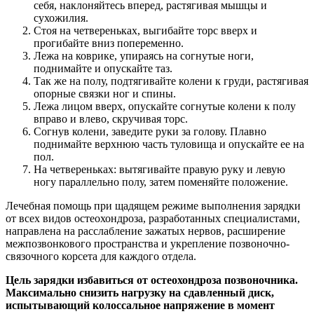
себя, наклоняйтесь вперед, растягивая мышцы и
сухожилия.
Стоя на четвереньках, выгибайте торс вверх и
прогибайте вниз попеременно.
Лежа на коврике, упираясь на согнутые ноги,
поднимайте и опускайте таз.
Так же на полу, подтягивайте колени к груди, растягивая
опорные связки ног и спины.
Лежа лицом вверх, опускайте согнутые колени к полу
вправо и влево, скручивая торс.
Согнув колени, заведите руки за голову. Плавно
поднимайте верхнюю часть туловища и опускайте ее на
пол.
На четвереньках: вытягивайте правую руку и левую
ногу параллельно полу, затем поменяйте положение.
Лечебная помощь при щадящем режиме выполнения зарядки
от всех видов остеохондроза, разработанных специалистами,
направлена на расслабление зажатых нервов, расширение
межпозвонкового пространства и укрепление позвоночно-
связочного корсета для каждого отдела.
Цель зарядки избавиться от остеохондроза позвоночника.
Максимально снизить нагрузку на сдавленный диск,
испытывающий колоссальное напряжение в момент