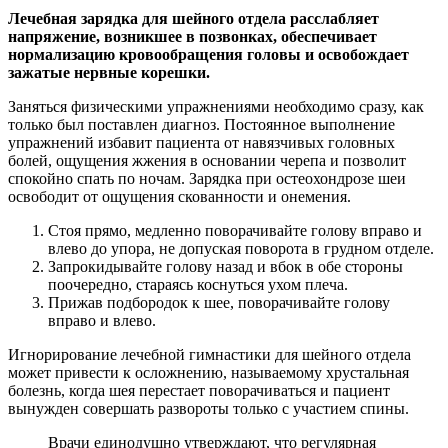
Лечебная зарядка для шейного отдела расслабляет
напряжение, возникшее в позвонках, обеспечивает
нормализацию кровообращения головы и освобождает
зажатые нервные корешки.
Заняться физическими упражнениями необходимо сразу, как
только был поставлен диагноз. Постоянное выполнение
упражнений избавит пациента от навязчивых головных
болей, ощущения жжения в основании черепа и позволит
спокойно спать по ночам. Зарядка при остеохондрозе шеи
освободит от ощущения скованности и онемения.
Стоя прямо, медленно поворачивайте голову вправо и
влево до упора, не допуская поворота в грудном отделе.
Запрокидывайте голову назад и вбок в обе стороны
поочередно, стараясь коснуться ухом плеча.
Прижав подбородок к шее, поворачивайте голову
вправо и влево.
Игнорирование лечебной гимнастики для шейного отдела
может привести к осложнению, называемому хрустальная
болезнь, когда шея перестает поворачиваться и пациент
вынужден совершать развороты только с участием спины.
Врачи единодушно утверждают, что регулярная