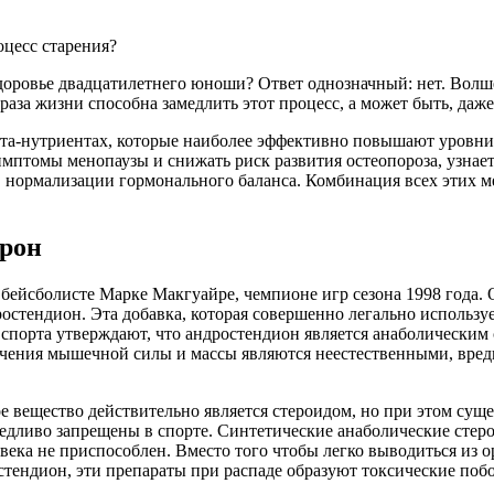
оцесс старения?
доровье двадцатилетнего юноши? Ответ однозначный: нет. Волш
за жизни способна замедлить этот процесс, а может быть, даже 
ита-нутриентах, которые наиболее эффективно повышают уровни 
птомы менопаузы и снижать риск развития остеопороза, узнаете
в нормализации гормонального баланса. Комбинация всех этих м
ерон
бейсболисте Марке Макгуайре, чемпионе игр сезона 1998 года. 
остендион. Эта добавка, которая совершенно легально использ
порта утверждают, что андростендион является анаболическим 
ичения мышечной силы и массы являются неестественными, вр
 вещество действительно является стероидом, но при этом суще
ведливо запрещены в спорте. Синтетические анаболические сте
ека не приспособлен. Вместо того чтобы легко выводиться из ор
тендион, эти препараты при распаде образуют токсические поб