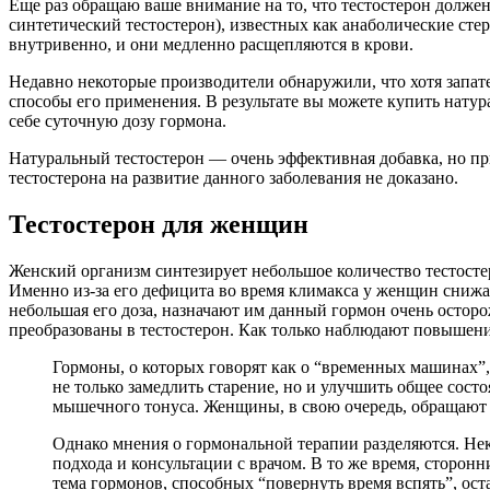
Еще раз обращаю ваше внимание на то, что тестостерон долже
синтетический тестостерон), известных как анаболические сте
внутривенно, и они медленно расщепляются в крови.
Недавно некоторые производители обнаружили, что хотя запате
способы его применения. В результате вы можете купить натур
себе суточную дозу гормона.
Натуральный тестостерон — очень эффективная добавка, но при
тестостерона на развитие данного заболевания не доказано.
Тестостерон для женщин
Женский организм синтезирует небольшое количество тестосте
Именно из-за его дефицита во время климакса у женщин снижа
небольшая его доза, назначают им данный гормон очень остор
преобразованы в тестостерон. Как только наблюдают повышение
Гормоны, о которых говорят как о “временных машинах”
не только замедлить старение, но и улучшить общее сост
мышечного тонуса. Женщины, в свою очередь, обращают в
Однако мнения о гормональной терапии разделяются. Не
подхода и консультации с врачом. В то же время, сторон
тема гормонов, способных “повернуть время вспять”, ос