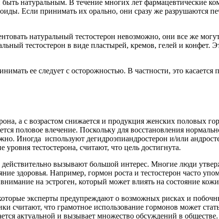
н быть натуральным. В течение многих лет фармацевтические к
роиды. Если принимать их орально, они сразу же разрушаются пе
нтовать натуральный тестостерон невозможно, они все же могут 
альный тестостерон в виде пластырей, кремов, гелей и конфет. 
нимать ее следует с осторожностью. В частности, это касается 
рона, а с возрастом снижается и продукция женских половых го
ется половое влечение. Поскольку для восстановления нормальн
ожно. Иногда используют дегидроэпиандростерон и/или андросте
 уровня тестостерона, считают, что цель достигнута.
, действительно вызывают большой интерес. Многие люди утвер
ояние здоровья. Например, гормон роста и тестостерон часто у
нимание на эстроген, который может влиять на состояние кожи 
которые эксперты предупреждают о возможных рисках и побочн
ники считают, что грамотное использование гормонов может стат
тается актуальной и вызывает множество обсуждений в обществе.