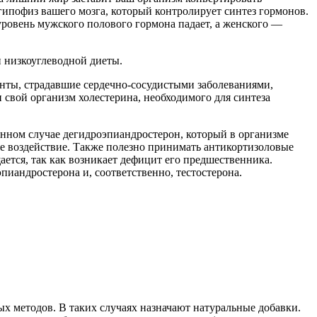
гипофиз вашего мозга, который контролирует синтез гормонов.
 уровень мужского полового гормона падает, а женского —
и низкоуглеводной диеты.
нты, страдавшие сердечно-сосудистыми заболеваниями,
 свой организм холестерина, необходимого для синтеза
нном случае дегидроэпиандростерон, который в организме
ое воздействие. Также полезно принимать антикортизоловые
ается, так как возникает дефицит его предшественника.
пиандростерона и, соответственно, тестостерона.
х методов. В таких случаях назначают натуральные добавки.