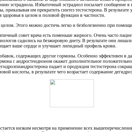
нению эстрадиола. Избыточный эстрадиол посылает сообщение в 
ы, приказывая им прекратить синтез тестостерона. В результате
я здоровья в целом и половой функции в частности.
в целом. Этого можно достичь легко и безболезненно при помощ
пичный совет врача есть поменьше жирного. Очень часто пацие
ологов садились на безжировую диету. В результате они лишали
ащищает ваше сердце и улучшает липидный профиль крови.
обавок, содержащих другие гормоны. Особенно эффективен в да
гормона с андростендионом окажет дополнительное положительн
дегидроэпиандростерона падает и продукция тестостерона сокращ
вой кислоты, в результате чего возрастает содержание дегидроэ
 остается низким несмотря на применение всех вышеперечисленны