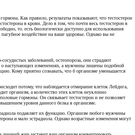
гормона. Как правило, результаты показывают, что тестостерон
тостерона в крови. Дело в том, что почти весь тестостерон в
бодно, то. есть биологически доступно для использования
 пагубное воздействие на ваше здоровье. Однако вы не
о-сосудистых заболеваний, остеопороза, они страдают
ает о наступающих изменениях, а мужчины лишены подобной
цию. Кому приятно сознавать, что б организме уменьшается
оисходит потому, что наблюдается отмирание клеток Лейдига,
дит организм, а количество этих клеток неуклонно
половые гормоны. Он связывает тестостерон и не позволяет
овышением уровня данного белка в организме.
эстрадиола подавляет их функцию. Организм любого мужчины
терона и мало эстрадиола. Однако возрастные изменения могут
а лишний жир заставит ваш организм конвертировать