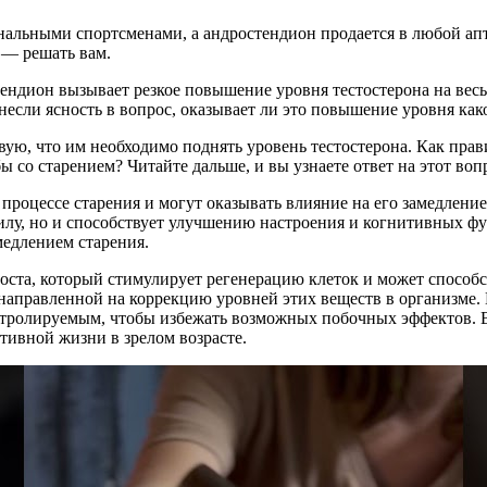
нальными спортсменами, а андростендион продается в любой апт
 — решать вам.
ндион вызывает резкое повышение уровня тестостерона на весьм
если ясность в вопрос, оказывает ли это повышение уровня како
вую, что им необходимо поднять уровень тестостерона. Как пра
 со старением? Читайте дальше, и вы узнаете ответ на этот воп
процессе старения и могут оказывать влияние на его замедлени
силу, но и способствует улучшению настроения и когнитивных ф
медлением старения.
ста, который стимулирует регенерацию клеток и может способс
направленной на коррекцию уровней этих веществ в организме.
тролируемым, чтобы избежать возможных побочных эффектов. 
тивной жизни в зрелом возрасте.