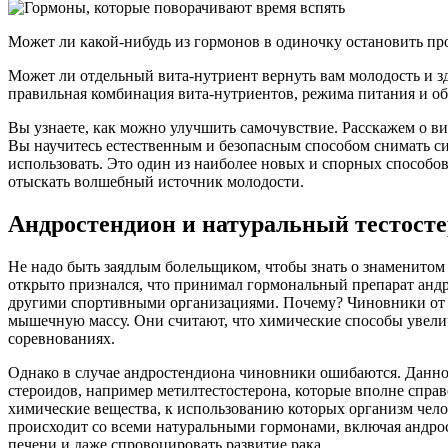
Может ли какой-нибудь из гормонов в одиночку остановить пр
Может ли отдельный вита-нутриент вернуть вам молодость и з
правильная комбинация вита-нутриентов, режима питания и обра
Вы узнаете, как можно улучшить самочувствие. Расскажем о в
Вы научитесь естественным и безопасным способом снимать сим
использовать. Это один из наиболее новых и спорных способо
отыскать волшебный источник молодости.
Андростендион и натуральный тестост
Не надо быть заядлым болельщиком, чтобы знать о знаменитом 
открыто признался, что принимал гормональный препарат андр
другими спортивными организациями. Почему? Чиновники от с
мышечную массу. Они считают, что химические способы увел
соревнованиях.
Однако в случае андростендиона чиновники ошибаются. Данное
стероидов, например метилтестостерона, которые вполне спра
химические вещества, к использованию которых организм челов
происходит со всеми натуральными гормонами, включая андрос
печени и даже спровоцировать развитие рака.