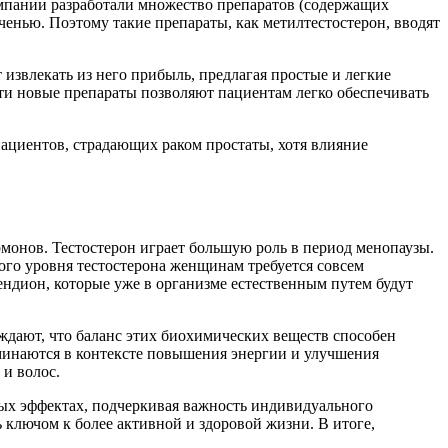
омпании разработали множество препаратов (содержащих
ченью. Поэтому такие препараты, как метилтестостерон, вводят
извлекать из него прибыль, предлагая простые и легкие
Эти новые препараты позволяют пациентам легко обеспечивать
пациентов, страдающих раком простаты, хотя влияние
рмонов. Тестостерон играет большую роль в период менопаузы.
ого уровня тестостерона женщинам требуется совсем
ндион, которые уже в организме естественным путем будут
ждают, что баланс этих биохимических веществ способен
поминаются в контексте повышения энергии и улучшения
и волос.
ых эффектах, подчеркивая важность индивидуального
ь ключом к более активной и здоровой жизни. В итоге,