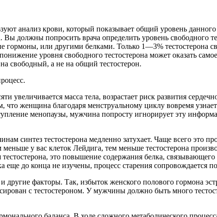
зуют анализ крови, который показывает общий уровень данного 
а. Вы должны попросить врача определить уровень свободного тес
 гормоны, или другими белками. Только 1—3% тестостерона сво
понижение уровня свободного тестостерона может оказать самое
 на свободный, а не на общий тестостерон.
роцесс.
ти увеличивается масса тела, возрастает риск развития сердечн
том, что женщина благодаря менструальному циклу вовремя узн
тупление менопаузы, мужчина попросту игнорирует эту информа
нам синтез тестостерона медленно затухает. Чаще всего это пр
меньше у вас клеток Лейдига, тем меньше тестостерона произво
тестостерона, это повышение содержания белка, связывающего 
а еще до конца не изучены, процесс старения сопровождается п
ь и другие факторы. Так, избыток женского полового гормона 
нсирован с тестостероном. У мужчины должно быть много тестос
онального баланса. В ходе сложного метаболического процесс