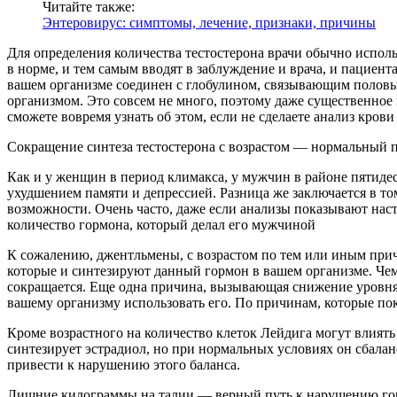
Читайте также:
Энтеровирус: симптомы, лечение, признаки, причины
Для определения количества тестостерона врачи обычно исполь
в норме, и тем самым вводят в заблуждение и врача, и пациент
вашем организме соединен с глобулином, связывающим половые
организмом. Это совсем не много, поэтому даже существенное 
сможете вовремя узнать об этом, если не сделаете анализ крови
Сокращение синтеза тестостерона с возрастом — нормальный п
Как и у женщин в период климакса, у мужчин в районе пятидеся
ухудшением памяти и депрессией. Разница же заключается в 
возможности. Очень часто, даже если анализы показывают нас
количество гормона, который делал его мужчиной
К сожалению, джентльмены, с возрастом по тем или иным причи
которые и синтезируют данный гормон в вашем организме. Чем 
сокращается. Еще одна причина, вызывающая снижение уровня 
вашему организму использовать его. По причинам, которые пок
Кроме возрастного на количество клеток Лейдига могут влият
синтезирует эстрадиол, но при нормальных условиях он сбала
привести к нарушению этого баланса.
Лишние килограммы на талии — верный путь к нарушению горм