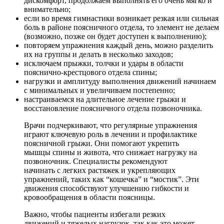
дискомфорт, продолжаем выполнять его очень мягко и
внимательно;
если во время гимнастики возникает резкая или сильная
боль в районе поясничного отдела, то элемент не делаем
(возможно, позже он будет доступен к выполнению);
повторяем упражнения каждый день, можно разделить
их на группы и делать в несколько заходов;
исключаем прыжки, толчки и удары в области
пояснично-крестцового отдела спины;
нагрузки и амплитуду выполнения движений начинаем
с минимальных и увеличиваем постепенно;
настраиваемся на длительное лечение грыжи и
восстановление поясничного отдела позвоночника.
Врачи подчеркивают, что регулярные упражнения
играют ключевую роль в лечении и профилактике
поясничной грыжи. Они помогают укрепить
мышцы спины и живота, что снижает нагрузку на
позвоночник. Специалисты рекомендуют
начинать с легких растяжек и укрепляющих
упражнений, таких как “кошечка” и “мостик”. Эти
движения способствуют улучшению гибкости и
кровообращения в области поясницы.
Важно, чтобы пациенты избегали резких
движений и тяжелых нагрузок, так как это может