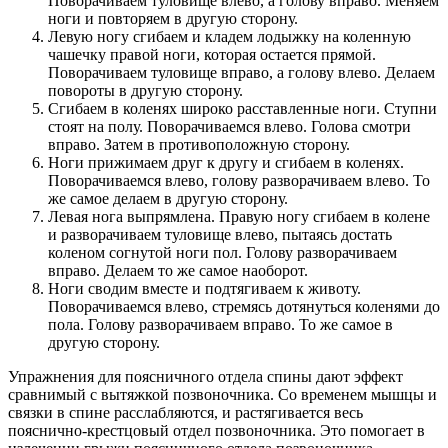
Поворачиваем туловище влево, а голову вправо. Меняем
ноги и повторяем в другую сторону.
Левую ногу сгибаем и кладем лодыжку на коленную
чашечку правой ноги, которая остается прямой.
Поворачиваем туловище вправо, а голову влево. Делаем
повороты в другую сторону.
Сгибаем в коленях широко расставленные ноги. Ступни
стоят на полу. Поворачиваемся влево. Голова смотри
вправо. Затем в противоположную сторону.
Ноги прижимаем друг к другу и сгибаем в коленях.
Поворачиваемся влево, голову разворачиваем влево. То
же самое делаем в другую сторону.
Левая нога выпрямлена. Правую ногу сгибаем в колене
и разворачиваем туловище влево, пытаясь достать
коленом согнутой ноги пол. Голову разворачиваем
вправо. Делаем то же самое наоборот.
Ноги сводим вместе и подтягиваем к животу.
Поворачиваемся влево, стремясь дотянуться коленями до
пола. Голову разворачиваем вправо. То же самое в
другую сторону.
Упражнения для поясничного отдела спины дают эффект
сравнимый с вытяжкой позвоночника. Со временем мышцы и
связки в спине расслабляются, и растягивается весь
пояснично-крестцовый отдел позвоночника. Это помогает в