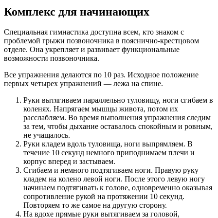
Комплекс для начинающих
Специальная гимнастика доступна всем, кто знаком с
проблемой грыжи позвоночника в пояснично-крестцовом
отделе. Она укрепляет и развивает функциональные
возможности позвоночника.
Все упражнения делаются по 10 раз. Исходное положение
первых четырех упражнений — лежа на спине.
Руки вытягиваем параллельно туловищу, ноги сгибаем в
коленях. Напрягаем мышцы живота, потом их
расслабляем. Во время выполнения упражнения следим
за тем, чтобы дыхание оставалось спокойным и ровным,
не учащалось.
Руки кладем вдоль туловища, ноги выпрямляем. В
течение 10 секунд немного приподнимаем плечи и
корпус вперед и застываем.
Сгибаем и немного подтягиваем ноги. Правую руку
кладем на колено левой ноги. После этого левую ногу
начинаем подтягивать к голове, одновременно оказывая
сопротивление рукой на протяжении 10 секунд.
Повторяем то же самое на другую сторону.
На вдохе прямые руки вытягиваем за головой,