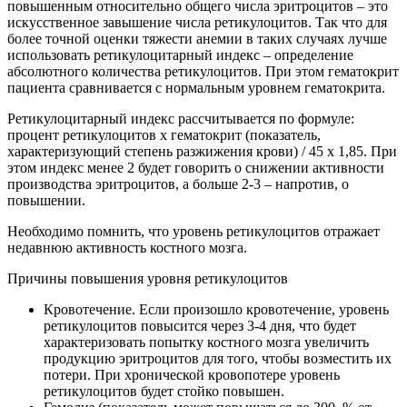
повышенным относительно общего числа эритроцитов – это
искусственное завышение числа ретикулоцитов. Так что для
более точной оценки тяжести анемии в таких случаях лучше
использовать ретикулоцитарный индекс – определение
абсолютного количества ретикулоцитов. При этом гематокрит
пациента сравнивается с нормальным уровнем гематокрита.
Ретикулоцитарный индекс рассчитывается по формуле:
процент ретикулоцитов х гематокрит (показатель,
характеризующий степень разжижения крови) / 45 х 1,85. При
этом индекс менее 2 будет говорить о снижении активности
производства эритроцитов, а больше 2-3 – напротив, о
повышении.
Необходимо помнить, что уровень ретикулоцитов отражает
недавнюю активность костного мозга.
Причины повышения уровня ретикулоцитов
Кровотечение. Если произошло кровотечение, уровень
ретикулоцитов повысится через 3-4 дня, что будет
характеризовать попытку костного мозга увеличить
продукцию эритроцитов для того, чтобы возместить их
потери. При хронической кровопотере уровень
ретикулоцитов будет стойко повышен.