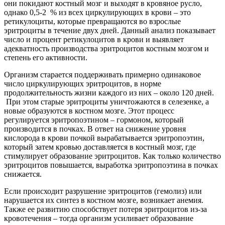
они покидают костный мозг и выходят в кровяное русло,
однако 0,5-2 % из всех циркулирующих в крови – это
ретикулоциты, которые превращаются во взрослые
эритроциты в течение двух дней. Данный анализ показывает
число и процент ретикулоцитов в крови и выявляет
адекватность производства эритроцитов костным мозгом и
степень его активности.
Организм старается поддерживать примерно одинаковое
число циркулирующих эритроцитов, в норме
продолжительность жизни каждого из них – около 120 дней.
При этом старые эритроциты уничтожаются в селезенке, а
новые образуются в костном мозге. Этот процесс
регулируется эритропоэтином – гормоном, который
производится в почках. В ответ на снижение уровня
кислорода в крови почкой вырабатывается эритропоэтин,
который затем кровью доставляется в костный мозг, где
стимулирует образование эритроцитов. Как только количество
эритроцитов повышается, выработка эритропоэтина в почках
снижается.
Если происходит разрушение эритроцитов (гемолиз) или
нарушается их синтез в костном мозге, возникает анемия.
Также ее развитию способствует потеря эритроцитов из-за
кровотечения – тогда организм усиливает образование