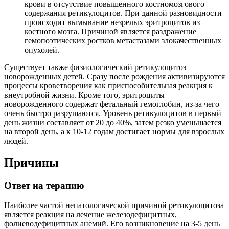
крови в отсутствие повышенного костномозгового
содержания ретикулоцитов. При данной разновидности
происходит вымывание незрелых эритроцитов из
костного мозга. Причиной является раздражение
гемопоэтических ростков метастазами злокачественных
опухолей.
Существует также физиологический ретикулоцитоз
новорожденных детей. Сразу после рождения активизируются
процессы кроветворения как приспособительная реакция к
внеутробной жизни. Кроме того, эритроциты
новорожденного содержат фетальный гемоглобин, из-за чего
очень быстро разрушаются. Уровень ретикулоцитов в первый
день жизни составляет от 20 до 40%, затем резко уменьшается
на второй день, а к 10-12 годам достигает нормы для взрослых
людей.
Причины
Ответ на терапию
Наиболее частой непатологической причиной ретикулоцитоза
является реакция на лечение железодефицитных,
фолиеводефицитных анемий. Его возникновение на 3-5 день