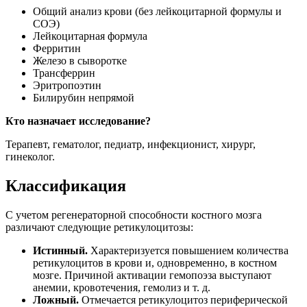
Общий анализ крови (без лейкоцитарной формулы и
СОЭ)
Лейкоцитарная формула
Ферритин
Железо в сыворотке
Трансферрин
Эритропоэтин
Билирубин непрямой
Кто назначает исследование?
Терапевт, гематолог, педиатр, инфекционист, хирург,
гинеколог.
Классификация
С учетом регенераторной способности костного мозга
различают следующие ретикулоцитозы:
Истинный.
Характеризуется повышением количества
ретикулоцитов в крови и, одновременно, в костном
мозге. Причиной активации гемопоэза выступают
анемии, кровотечения, гемолиз и т. д.
Ложный.
Отмечается ретикулоцитоз периферической