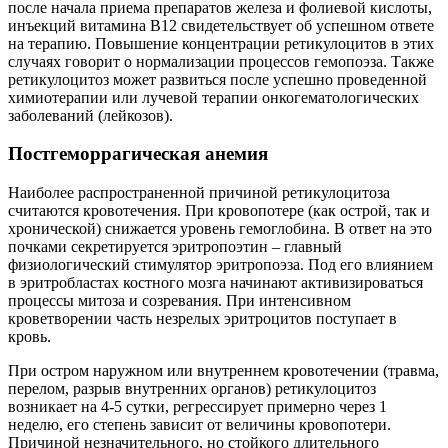
после начала приема препаратов железа и фолиевой кислоты,
инъекций витамина В12 свидетельствует об успешном ответе
на терапию. Повышение концентрации ретикулоцитов в этих
случаях говорит о нормализации процессов гемопоэза. Также
ретикулоцитоз может развиться после успешно проведенной
химиотерапии или лучевой терапии онкогематологических
заболеваний (лейкозов).
Постгеморрагическая анемия
Наиболее распространенной причиной ретикулоцитоза
считаются кровотечения. При кровопотере (как острой, так и
хронической) снижается уровень гемоглобина. В ответ на это
почками секретируется эритропоэтин – главный
физиологический стимулятор эритропоэза. Под его влиянием
в эритробластах костного мозга начинают активизироваться
процессы митоза и созревания. При интенсивном
кроветворении часть незрелых эритроцитов поступает в
кровь.
При остром наружном или внутреннем кровотечении (травма,
перелом, разрыв внутренних органов) ретикулоцитоз
возникает на 4-5 сутки, регрессирует примерно через 1
неделю, его степень зависит от величины кровопотери.
Причиной незначительного, но стойкого длительного