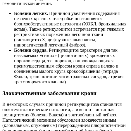
гемолитической анемии.
Болезни легких.
Причиной увеличения содержания
незрелых красных телец обычно становятся
бронхообструктивные патологии (ХОБЛ, бронхиальная
астма). Также ретикулоцитоз встречается при тяжелых
рестриктивных поражениях легочной ткани
(гистиоцитоз X, диффузные альвеолиты,
идиопатический легочный фиброз).
Болезни сердца.
Ретикулоцитоз характерен для так
называемых «синих» (цианотичных) врожденных
пороков сердца, т.е. пороков, сопровождающихся
преимущественным сбросом крови справа налево и
обеднением малого круга кровообращения (тетрада
Фалло, транспозиции магистральных сосудов, атрезия
трехстворчатого клапана).
Злокачественные заболевания крови
В некоторых случаях причиной ретикулоцитоза становятся
онкогематологические патологии, а именно – истинная
полицитемия (болезнь Вакеза) и эритробластный лейкоз.
Патологический механизм обусловлен злокачественным
(клональным, опухолевым) перерождением плюрипотентной
(при полицитемии) или эритробластной (при лейкозе)