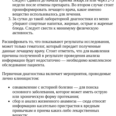
следует сдавать до начала приема лекарств или через 2–3
недели после отмены препарата. Во втором случае стоит
проинформировать лечащего врача, какое именно
вещество использовалось для лечения.
За сутки до такой лабораторной диагностики из меню
убирают спиртные напитки, жирные, острые и жареные
блюда. Следует свести к минимуму физическую
активность.
Расшифровать то, что показывают результаты исследования,
может только гематолог, который передает полученные
данные лечащему врачу. Стоит отметить, что для выявления
причины полученной в результате проведения анализа
информации будет недостаточно — необходимо комплексное
обследование пациента.
Первичная диагностика включает мероприятия, проводимые
лично клиницистом:
ознакомление с историей болезни — для поиска
основного заболевания, которое может иметь острую
или хроническую форму протекания;
сбор и анализ жизненного анамнеза — сюда относят
информацию касательно пристрастия к вредным
привычкам и приема каких-либо лекарственных
веществ;