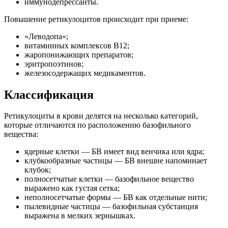
иммунодепрессанты.
Повышение ретикулоцитов происходит при приеме:
«Леводопа»;
витаминных комплексов В12;
жаропонижающих препаратов;
эритропоэтинов;
железосодержащих медикаментов.
Классификация
Ретикулоциты в крови делятся на несколько категорий,
которые отличаются по расположению базофильного
вещества:
ядерные клетки — БВ имеет вид венчика или ядра;
клубкообразные частицы — БВ внешне напоминает
клубок;
полносетчатые клетки — базофильное вещество
выражено как густая сетка;
неполносетчатые формы — БВ как отдельные нити;
пылевидные частицы — базофильная субстанция
выражена в мелких зернышках.