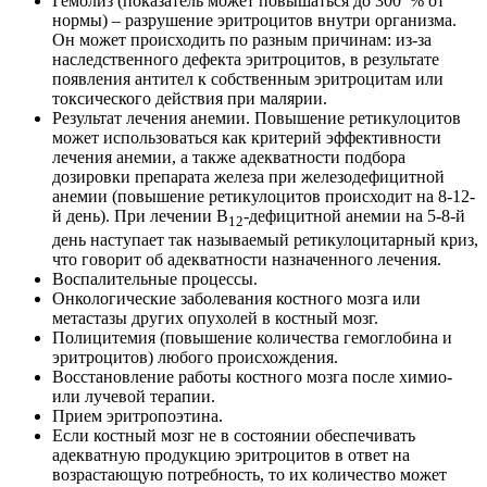
Гемолиз (показатель может повышаться до 300 % от
нормы) – разрушение эритроцитов внутри организма.
Он может происходить по разным причинам: из-за
наследственного дефекта эритроцитов, в результате
появления антител к собственным эритроцитам или
токсического действия при малярии.
Результат лечения анемии. Повышение ретикулоцитов
может использоваться как критерий эффективности
лечения анемии, а также адекватности подбора
дозировки препарата железа при железодефицитной
анемии (повышение ретикулоцитов происходит на 8-12-
й день). При лечении B
-дефицитной анемии на 5-8-й
12
день наступает так называемый ретикулоцитарный криз,
что говорит об адекватности назначенного лечения.
Воспалительные процессы.
Онкологические заболевания костного мозга или
метастазы других опухолей в костный мозг.
Полицитемия (повышение количества гемоглобина и
эритроцитов) любого происхождения.
Восстановление работы костного мозга после химио-
или лучевой терапии.
Прием эритропоэтина.
Если костный мозг не в состоянии обеспечивать
адекватную продукцию эритроцитов в ответ на
возрастающую потребность, то их количество может