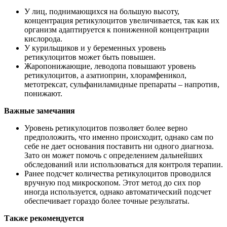
У лиц, поднимающихся на большую высоту,
концентрация ретикулоцитов увеличивается, так как их
организм адаптируется к пониженной концентрации
кислорода.
У курильщиков и у беременных уровень
ретикулоцитов может быть повышен.
Жаропонижающие, леводопа повышают уровень
ретикулоцитов, а азатиоприн, хлорамфеникол,
метотрексат, сульфаниламидные препараты – напротив,
понижают.
Важные замечания
Уровень ретикулоцитов позволяет более верно
предположить, что именно происходит, однако сам по
себе не дает основания поставить ни одного диагноза.
Зато он может помочь с определением дальнейших
обследований или использоваться для контроля терапии.
Ранее подсчет количества ретикулоцитов проводился
вручную под микроскопом. Этот метод до сих пор
иногда используется, однако автоматический подсчет
обеспечивает гораздо более точные результаты.
Также рекомендуется