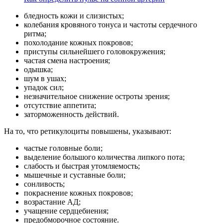
бледность кожи и слизистых;
колебания кровяного тонуса и частоты сердечного
ритма;
похолодание кожных покровов;
приступы сильнейшего головокружения;
частая смена настроения;
одышка;
шум в ушах;
упадок сил;
незначительное снижение остроты зрения;
отсутствие аппетита;
заторможенность действий.
На то, что ретикулоциты повышены, указывают:
частые головные боли;
выделение большого количества липкого пота;
слабость и быстрая утомляемость;
мышечные и суставные боли;
сонливость;
покраснение кожных покровов;
возрастание АД;
учащение сердцебиения;
предобморочное состояние.