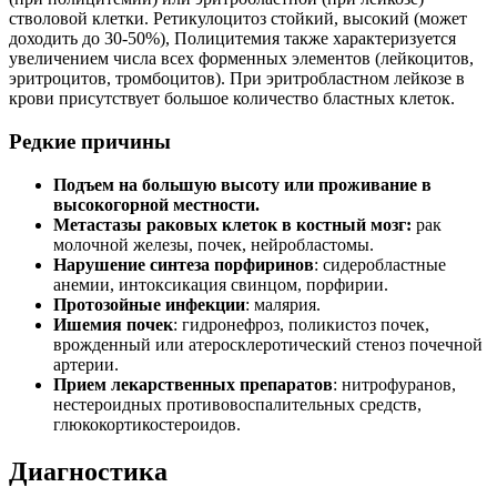
стволовой клетки. Ретикулоцитоз стойкий, высокий (может
доходить до 30-50%), Полицитемия также характеризуется
увеличением числа всех форменных элементов (лейкоцитов,
эритроцитов, тромбоцитов). При эритробластном лейкозе в
крови присутствует большое количество бластных клеток.
Редкие причины
Подъем на большую высоту или проживание в
высокогорной местности.
Метастазы раковых клеток в костный мозг:
рак
молочной железы, почек, нейробластомы.
Нарушение синтеза порфиринов
: сидеробластные
анемии, интоксикация свинцом, порфирии.
Протозойные инфекции
: малярия.
Ишемия почек
: гидронефроз, поликистоз почек,
врожденный или атеросклеротический стеноз почечной
артерии.
Прием лекарственных препаратов
: нитрофуранов,
нестероидных противовоспалительных средств,
глюкокортикостероидов.
Диагностика