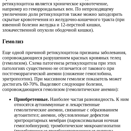
ретикулоцитоза является хроническое кровотечение,
например из геморроидальных вен. По непроходящему
увеличению доли ретикулоцитов также можно заподозрить
скрытые кровотечения из желудочно-кишечного тракта (при
язвенной болезни желудка и 12-перстной кишки,
злокачественной опухоли ободочной кишки).
Гемолиз
Еще одной причиной ретикулоцитоза признаны заболевания,
сопровождающиеся разрушением красных кровяных телец
(гемолизом). Схема патогенеза ретикулоцитоза при этих
патологиях существенно не отличается от такового при
постгеморрагической анемии (снижение гемоглобина,
эритропоэтин). При массивном гемолизе показатель может
достигать 60-70%. Выделяют следующие болезни,
сопровождающиеся гемолизом (гемолитические анемии):
Приобретенные.
Наиболее частая разновидность. К ним
относятся аутоиммунные и лекарственные
гемолитические анемии, связанные с образованием
аутоантител; анемии, обусловленные дефектом
эритроцитарных мембран (пароксизмальная ночная
гемоглобинурия); тромботические микроангиопатии
(тромботическая тромбоцитопеническая пурпура,