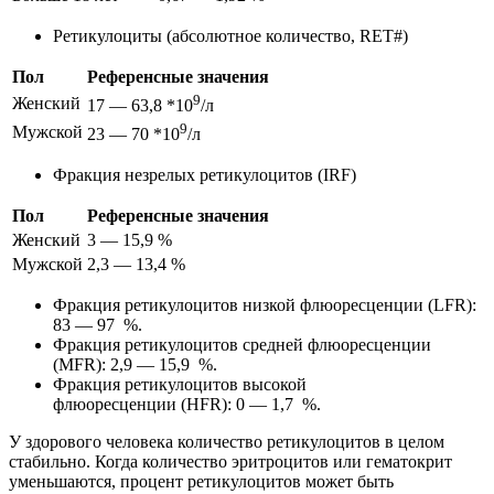
Ретикулоциты (абсолютное количество, RET#)
Пол
Референсные значения
9
Женский
17 — 63,8 *10
/л
9
Мужской
23 — 70 *10
/л
Фракция незрелых ретикулоцитов (IRF)
Пол
Референсные значения
Женский
3 — 15,9 %
Мужской
2,3 — 13,4 %
Фракция ретикулоцитов низкой флюоресценции (LFR):
83 — 97 %.
Фракция ретикулоцитов средней флюоресценции
(MFR): 2,9 — 15,9 %.
Фракция ретикулоцитов высокой
флюоресценции (HFR): 0 — 1,7 %.
У здорового человека количество ретикулоцитов в целом
стабильно. Когда количество эритроцитов или гематокрит
уменьшаются, процент ретикулоцитов может быть