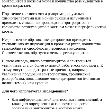
эритроцитов в костном мозге и количество ретикулоцитов в
крови возрастает.
Поражение костного мозга (например, опухолью,
химиопрепаратами или ионизирующим излучением)
приводит к снижению производства эритроцитов и
количества ретикулоцитов в костном мозге и периферической
крови.
Недостаточное образование эритроцитов приводит к
уменьшению их циркуляции в кровяном русле, количества
гемоглобина и способности переносить кислород.
Соответственно, образуется меньше ретикулоцитов.
В свою очередь, число ретикулоцитов и эритроцитов
увеличивается при более активной работе костного мозга. К
этому могут приводить разные причины, например
увеличение продукции эритропоэтина, хронические
расстройства, повышающие число эритроцитов (истинная
полицитемия), или курение.
Для чего используется исследование?
Для дифференциальной диагностики типов анемий, а
также для определения активности процессов
образования эритроцитов в костном мозге.