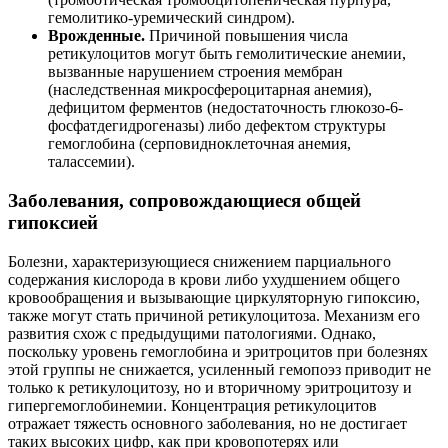
гемолитико-уремический синдром).
Врожденные.
Причиной повышения числа
ретикулоцитов могут быть гемолитические анемии,
вызванные нарушением строения мембран
(наследственная микросфероцитарная анемия),
дефицитом ферментов (недостаточность глюкозо-6-
фосфатдегидрогеназы) либо дефектом структуры
гемоглобина (серповидноклеточная анемия,
талассемии).
Заболевания, сопровождающиеся общей
гипоксией
Болезни, характеризующиеся снижением парциального
содержания кислорода в крови либо ухудшением общего
кровообращения и вызывающие циркуляторную гипоксию,
также могут стать причиной ретикулоцитоза. Механизм его
развития схож с предыдущими патологиями. Однако,
поскольку уровень гемоглобина и эритроцитов при болезнях
этой группы не снижается, усиленный гемопоэз приводит не
только к ретикулоцитозу, но и вторичному эритроцитозу и
гипергемоглобинемии. Концентрация ретикулоцитов
отражает тяжесть основного заболевания, но не достигает
таких высоких цифр, как при кровопотерях или