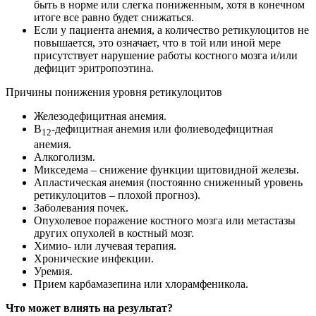
быть в норме или слегка пониженным, хотя в конечном
итоге все равно будет снижаться.
Если у пациента анемия, а количество ретикулоцитов не
повышается, это означает, что в той или иной мере
присутствует нарушение работы костного мозга и/или
дефицит эритропоэтина.
Причины понижения уровня ретикулоцитов
Железодефицитная анемия.
В
-дефицитная анемия или фолиеводефицитная
12
анемия.
Алкоголизм.
Микседема – снижение функции щитовидной железы.
Апластическая анемия (постоянно сниженный уровень
ретикулоцитов – плохой прогноз).
Заболевания почек.
Опухолевое поражение костного мозга или метастазы
других опухолей в костный мозг.
Химио- или лучевая терапия.
Хронические инфекции.
Уремия.
Прием карбамазепина или хлорамфеникола.
Что может влиять на результат?