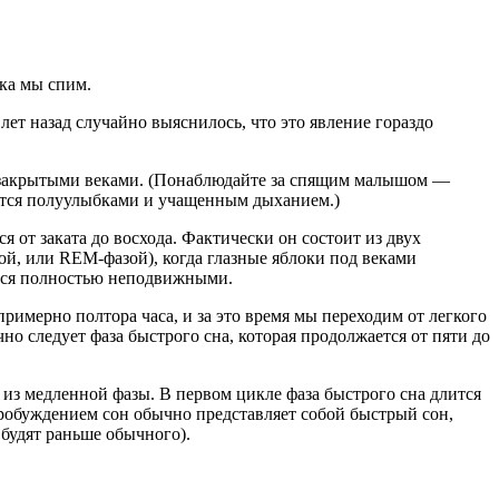
ка мы спим.
т назад случайно выяснилось, что это явление гораздо
од закрытыми веками. (Понаблюдайте за спящим малышом —
аются полуулыбками и учащенным дыханием.)
 от заката до восхода. Фактически он состоит из двух
ой, или REM-фазой), когда глазные яблоки под веками
ются полностью неподвижными.
римерно полтора часа, и за это время мы переходим от легкого
чно следует фаза быстрого сна, которая продолжается от пяти до
 из медленной фазы. В первом цикле фаза быстрого сна длится
пробуждением сон обычно представляет собой быстрый сон,
будят раньше обычного).