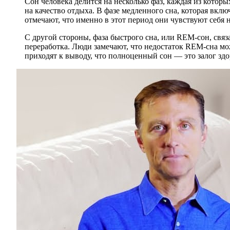
Сон человека делится на несколько фаз, каждая из котор
на качество отдыха. В фазе медленного сна, которая вк
отмечают, что именно в этот период они чувствуют себя
С другой стороны, фаза быстрого сна, или REM-сон, свя
переработка. Люди замечают, что недостаток REM-сна м
приходят к выводу, что полноценный сон — это залог здо