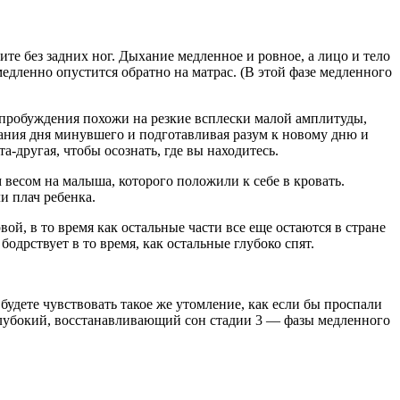
те без задних ног. Дыхание медленное и ровное, а лицо и тело
медленно опустится обратно на матрас. (В этой фазе медленного
 пробуждения похожи на резкие всплески малой амплитуды,
ания дня минувшего и подготавливая разум к новому дню и
а-другая, чтобы осознать, где вы находитесь.
 весом на малыша, которого положили к себе в кровать.
и плач ребенка.
вой, в то время как остальные части все еще остаются в стране
бодрствует в то время, как остальные глубоко спят.
будете чувствовать такое же утомление, как если бы проспали
в глубокий, восстанавливающий сон стадии 3 — фазы медленного