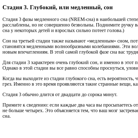
Стадия 3. Глубокий, или медленный, сон
Стадия 3 фазы медленного сна (NREM-сна) в наибольшей степен
расслаблены, но не совершенно безвольны. Поднимите ручку ваш
сна у некоторых детей и взрослых сильно потеет голова.)
Сон на третьей стадии также называют «медленным» сном, по
становятся медленными волнообразными колебаниями. Эти волн
новым впечатлениям. В этой самой глубокой фазе сна вас трудно
Для стадии 3 характерен очень глубокий сон, и именно в этот 
Однако в этой стадии вы все равно способны проснуться, улов
Когда вы выходите из стадии глубокого сна, есть вероятность, 
грез. Именно в это время проявляются такие странные вещи, как
Стадия 3 обычно длится от двадцати до сорока минут.
Примите к сведению: если каждые два часа вы просыпаетесь от
не больше четырех. Это объясняется тем, что ваш мозг застре
сна.