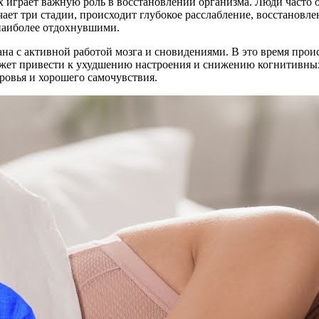
ых играет важную роль в восстановлении организма. Люди часто
лючает три стадии, происходит глубокое расслабление, восстано
 наиболее отдохнувшими.
зана с активной работой мозга и сновидениями. В это время пр
ожет привести к ухудшению настроения и снижению когнитивных
ровья и хорошего самочувствия.