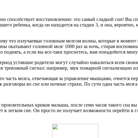
и способствует восстановлению: это самый сладкий сон! Вы спи
его ребенка, когда он находится на стадии 3, и она, вероятно, 
тому что излучаемые головным мозгом волны, которые в момент
ы окатывают головной мозг 1000 раз за ночь, стирая воспомин
 поднять, а если вы все-таки проснетесь, вам понадобится минут
период уставшие родители могут случайно навалиться всем своим
ив тревожный сигнал: например, звук пожарной сигнализации ил
что часть мозга, отвечающая за управление мышцами, очнется пер
 разговоры во сне или ночные страхи. По сути одна часть мозга 
 пронзительных криков малыша, после семи часов такого сна вы 
вает в легком сне. Он просто не получает возможности перейти 