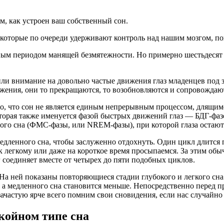
ом, как устроен ваш собственный сон.
, которые по очереди удерживают контроль над нашим мозгом, по
ым периодом манящей безмятежности. Но примерно шестьдесят ле
атили внимание на довольно частые движения глаз младенцев п
вижения, они то прекращаются, то возобновляются и сопровожд
, что сон не является единым непрерывным процессом, длящимся
оторая также именуется фазой быстрых движений глаз — БДГ-фаз
ного сна (ФМС-фазы, или NREM-фазы), при которой глаза оста
едленного сна, чтобы заслуженно отдохнуть. Один цикл длится п
 к легкому или даже на короткое время просыпаемся. За этим обы
 соединяет вместе от четырех до пяти подобных циклов.
На ней показаны повторяющиеся стадии глубокого и легкого сна
, а медленного сна становится меньше. Непосредственно перед 
ачастую ярче всего помним свои сновидения, если нас случайно 
койном типе сна