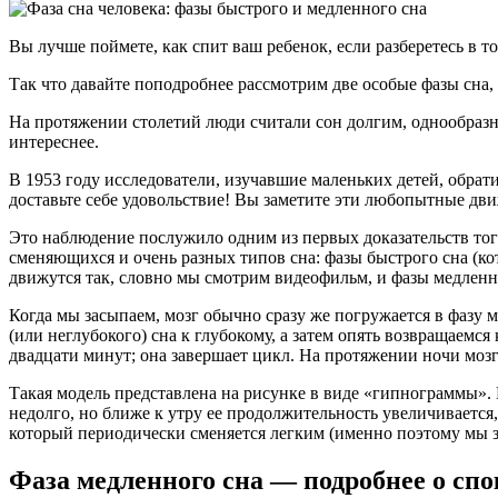
Вы лучше поймете, как спит ваш ребенок, если разберетесь в т
Так что давайте поподробнее рассмотрим две особые фазы сна
На протяжении столетий люди считали сон долгим, однообразн
интереснее.
В 1953 году исследователи, изучавшие маленьких детей, обр
доставьте себе удовольствие! Вы заметите эти любопытные д
Это наблюдение послужило одним из первых доказательств того
сменяющихся и очень разных типов сна: фазы быстрого сна (к
движутся так, словно мы смотрим видеофильм, и фазы медлен
Когда мы засыпаем, мозг обычно сразу же погружается в фазу м
(или неглубокого) сна к глубокому, а затем опять возвращаемся
двадцати минут; она завершает цикл. На протяжении ночи мозг
Такая модель представлена на рисунке в виде «гипнограммы». 
недолго, но ближе к утру ее продолжительность увеличивается
который периодически сменяется легким (именно поэтому мы з
Фаза медленного сна — подробнее о спо