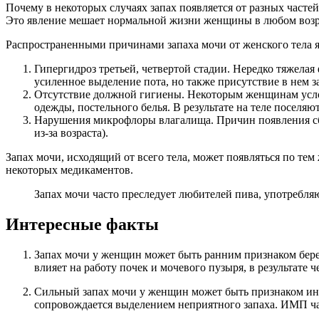
Почему в некоторых случаях запах появляется от разных част
Это явление мешает нормальной жизни женщины в любом возрас
Распространенными причинами запаха мочи от женского тела 
Гипергидроз третьей, четвертой стадии. Нередко тяжела
усиленное выделение пота, но также присутствие в нем з
Отсутствие должной гигиены. Некоторым женщинам усло
одежды, постельного белья. В результате на теле поселяю
Нарушения микрофлоры влагалища. Причин появления сбо
из-за возраста).
Запах мочи, исходящий от всего тела, может появляться по те
некоторых медикаментов.
Запах мочи часто преследует любителей пива, употребля
Интересные факты
Запах мочи у женщин может быть ранним признаком бере
влияет на работу почек и мочевого пузыря, в результате 
Сильный запах мочи у женщин может быть признаком ин
сопровождается выделением неприятного запаха. ИМП ча