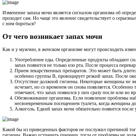
Изменение запаха мочи является сигналом организма об опреде
проходит сам. Но чаще это явление свидетельствует о серьезн
с ним бороться?
От чего возникает запах мочи
Как и у мужчин, в женском организме могут происходить изме
Употребление еды. Определенные продукты обладают силь
запах появится не только изо рта. После процесса пере
Прием лекарственных препаратов. Это может быть длит
особенно группы В, провоцирует резкий запах. После око
Отсутствие должной гигиены. Некоторые женщины не зна
исчезает, но со временем он снова появляется. Особенн
отмечают, что запах появился у них сразу после или во в
Обезвоживание организма. Если появление проблемы набл
несвоевременным посещением туалета, когда женщина дол
Алкоголь. Едкий запах мочи обязательно появится после
Какой бы из приведенных факторов не послужил причиной того
гигиены. Важно устранить причину, тогда от проблемы не должн