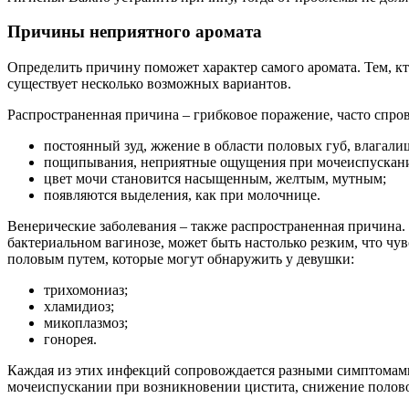
Причины неприятного аромата
Определить причину поможет характер самого аромата. Тем, кто
существует несколько возможных вариантов.
Распространенная причина – грибковое поражение, часто спро
постоянный зуд, жжение в области половых губ, влагали
пощипывания, неприятные ощущения при мочеиспускан
цвет мочи становится насыщенным, желтым, мутным;
появляются выделения, как при молочнице.
Венерические заболевания – также распространенная причина
бактериальном вагинозе, может быть настолько резким, что чу
половым путем, которые могут обнаружить у девушки:
трихомониаз;
хламидиоз;
микоплазмоз;
гонорея.
Каждая из этих инфекций сопровождается разными симптомами
мочеиспускании при возникновении цистита, снижение полово