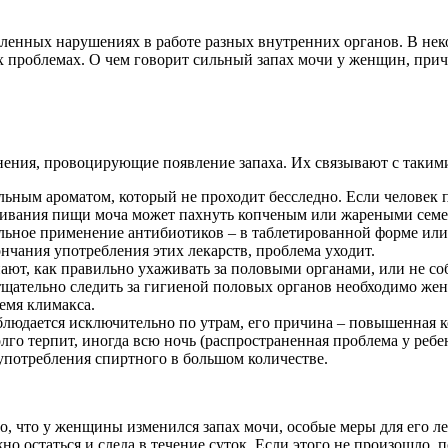
ленных нарушениях в работе разных внутренних органов. В неко
ых проблемах. О чем говорит сильный запах мочи у женщин, при
нения, провоцирующие появление запаха. Их связывают с таким
ным ароматом, который не проходит бесследно. Если человек п
варивания пищи моча может пахнуть копченым или жареными семе
ельное применение антибиотиков – в таблетированной форме ил
нчания употребления этих лекарств, проблема уходит.
ют, как правильно ухаживать за половыми органами, или не со
о тщательно следить за гигиеной половых органов необходимо 
ремя климакса.
юдается исключительно по утрам, его причина – повышенная ко
го терпит, иногда всю ночь (распространенная проблема у ребен
 употребления спиртного в большом количестве.
, что у женщины изменился запах мочи, особые меры для его ле
о остаться и следа в течение суток. Если этого не произошло, 