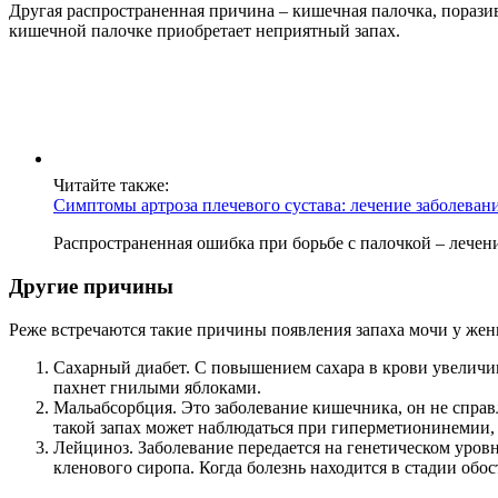
Другая распространенная причина – кишечная палочка, пораз
кишечной палочке приобретает неприятный запах.
Читайте также:
Симптомы артроза плечевого сустава: лечение заболеван
Распространенная ошибка при борьбе с палочкой – лечен
Другие причины
Реже встречаются такие причины появления запаха мочи у же
Сахарный диабет. С повышением сахара в крови увеличива
пахнет гнилыми яблоками.
Мальабсорбция. Это заболевание кишечника, он не справ
такой запах может наблюдаться при гиперметионинемии,
Лейциноз. Заболевание передается на генетическом уровн
кленового сиропа. Когда болезнь находится в стадии обо