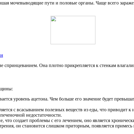
ившая мочевыводящие пути и половые органы. Чаще всего зараж
ия
ие спринцеванием. Она плотно прикрепляется к стенкам влагали
нщины:
ется уровень ацетона. Чем больше его значение будет превышать
ляется с всасыванием полезных веществ из еды, что приводит к 
 печеночной недостаточности.
е, что создает проблемы с его лечением, оно является хроничес
стрения, он становится слишком приторным, появляется примесь 