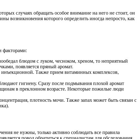
торых случаях обращать особое внимание на него не стоит, он
чины возникновения которого определить иногда непросто, как
и факторами:
ообедал блюдом с луком, чесноком, хреном, то неприятный
чками, появляется пряный аромат.
и инъекционной. Также прием витаминных комплексов,
блюдают гигиену. Сразу после подмывания плохой аромат
женщинам в преклонном возрасте. Некоторые пожилые люди
нцентрация, плотность мочи. Также запах может быть связан с
ка).
чения не нужны, только активно соблюдать все правила
появляется повод обратиться к специалистам для обследования.