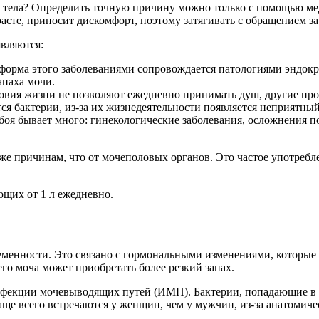
ей тела? Определить точную причину можно только с помощью м
те, приносит дискомфорт, поэтому затягивать с обращением за
являются:
я форма этого заболеваниями сопровождается патологиями эндок
апаха мочи.
вия жизни не позволяют ежедневно принимать душ, другие про
тся бактерии, из-за их жизнедеятельности появляется неприятный
я бывает много: гинекологические заболевания, осложнения пос
м же причинам, что от мочеполовых органов. Это частое употре
ющих от 1 л ежедневно.
менности. Это связано с гормональными изменениями, которые 
чего моча может приобретать более резкий запах.
фекции мочевыводящих путей (ИМП). Бактерии, попадающие в м
ще всего встречаются у женщин, чем у мужчин, из-за анатомиче