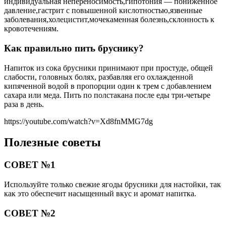
индивидуальная непереносимость,гипотония — пониженное
давление,гастрит с повышенной кислотностью,язвенные
заболевания,холецистит,мочекаменная болезнь,склонность к
кровотечениям.
Как правильно пить бруснику?
Напиток из сока брусники принимают при простуде, общей
слабости, головных болях, разбавляя его охлажденной
кипяченной водой в пропорции один к трем с добавлением
сахара или меда. Пить по полстакана после еды три-четыре
раза в день.
https://youtube.com/watch?v=Xd8fnMMG7dg
Полезные советы
СОВЕТ №1
Используйте только свежие ягоды брусники для настойки, так
как это обеспечит насыщенный вкус и аромат напитка.
СОВЕТ №2