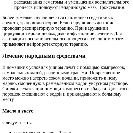
рассасывания гематомы и уменьшения воспалительного
процесса используют Гепариновую мазь, Троксевазин.
Более тяжёлые случаи лечатся с помощью седативных
средств, транквилизаторов. Если нарушилось дыхание,
проводят респираторную терапию. При нарушении
циркуляции крови необходимо инфузионное лечение. Для
активации восстановительного процесса в головном мозге
применяют нейропротекторную терапию.
Лечение народными средствами
В домашних условиях ушибы лечат с помощью компрессов,
самодельных мазей, различными травами. Поврежденное
место можно натереть соком полыни, приложить к нему
марлю, смоченную в разбавленном водой уксусном растворе.
Синяки лечатся при помощи компрессов из бадяги. Для этого
порошок смешивают с водой и прикладывают к больному
месту.
Масло и уксус
Следует взять:
растительное масло – 1 ст. л.;