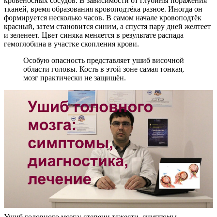
кровеносных сосудов. В зависимости от глубины поражения
тканей, время образования кровоподтёка разное. Иногда он
формируется несколько часов. В самом начале кровоподтёк
красный, затем становится синим, а спустя пару дней желтеет
и зеленеет. Цвет синяка меняется в результате распада
гемоглобина в участке скопления крови.
Особую опасность представляет ушиб височной
области головы. Кость в этой зоне самая тонкая,
мозг практически не защищён.
Ушиб головного мозга: степени тяжести, симптомы,