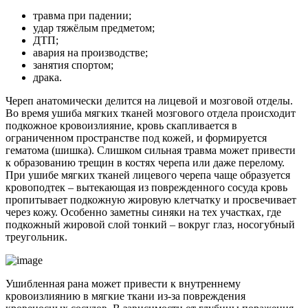
травма при падении;
удар тяжёлым предметом;
ДТП;
авария на производстве;
занятия спортом;
драка.
Череп анатомически делится на лицевой и мозговой отделы.
Во время ушиба мягких тканей мозгового отдела происходит
подкожное кровоизлияние, кровь скапливается в
ограниченном пространстве под кожей, и формируется
гематома (шишка). Слишком сильная травма может привести
к образованию трещин в костях черепа или даже перелому.
При ушибе мягких тканей лицевого черепа чаще образуется
кровоподтек – вытекающая из поврежденного сосуда кровь
пропитывает подкожную жировую клетчатку и просвечивает
через кожу. Особенно заметны синяки на тех участках, где
подкожный жировой слой тонкий – вокруг глаз, носогубный
треугольник.
Ушибленная рана может привести к внутреннему
кровоизлиянию в мягкие ткани из-за повреждения