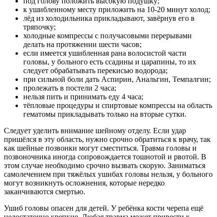
под голову положить высокую подушку;
к ушибленному месту приложить на 10-20 минут холод;
лёд из холодильника прикладывают, завёрнув его в
тряпочку;
холодные компрессы с получасовыми перерывами
делать на протяжении шести часов;
если имеется ушибленная рана волосистой части
головы, у больного есть ссадины и царапины, то их
следует обрабатывать перекисью водорода;
при сильной боли дать Аспирин, Анальгин, Темпалгин;
пролежать в постели 2 часа;
нельзя пить и принимать еду 4 часа;
тёпловые процедуры и спиртовые компрессы на область
гематомы прикладывать только на вторые сутки.
Следует уделить внимание шейному отделу. Если удар
пришёлся в эту область, нужно срочно обратиться к врачу, так
как шейные позвонки могут сместиться. Травма головы и
позвоночника иногда сопровождается тошнотой и рвотой. В
этом случае необходимо срочно вызвать скорую. Заниматься
самолечением при тяжёлых ушибах головы нельзя, у больного
могут возникнуть осложнения, которые нередко
заканчиваются смертью.
Ушиб головы опасен для детей. У ребёнка кости черепа ещё
недостаточно крепкие. Любая травма может привести к