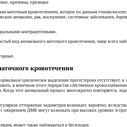
ым маточным кровотечением, которое по данным гинекологическ
кие аномалии, рак, воспаление, системные заболевания, берем
оральными контрацептивами.
тый вид аномального маточного кровотечения, чаще всего набл
торные.
аточного кровотечения
ормальное циклическое выделение прогестерона отсутствует, и 
ать, в конечном итоге перерастая собственное кровоснабжение;
 Когда этот аномальный процесс многократно повторяется, энд
улярное отторжение эндометрия возникает, вероятно, вследствие
с ожирением ДМК могут возникать при высоких уровнях эстроге
ляция, может также наблюдаться и бесплодие.