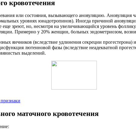
го кровотечения
евания или состояния, вызывающего ановуляцию. Ановуляция ча
рмальных уровнях юнадотропинов). Иногда причиной ановуляци
е еще зреют, но, несмотря на увеличивающийся уровень фолли
овуляции. Примерно у 20% женщин, больных эндометриозом, воз
ых яичников (вследствие удлинения секреции прогестерона) ил
дисфункция лютеиновой фазы (вследствие неадекватной прогест
овянистых выделений.
 признаки
ого маточного кровотечения
ние: