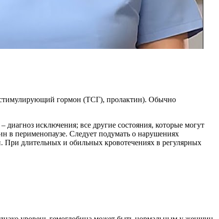
еостимулирующий гормон (ТСГ), пролактин). Обычно
 диагноз исключения; все другие состояния, которые могут
ин в перименопаузе. Следует подумать о нарушениях
и. При длительных и обильных кровотечениях в регулярных
Однако уровень гемоглобина может быть нормальным у женщин