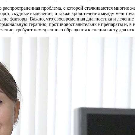
 распространенная проблема, с которой сталкиваются многие 
борот, скудные выделения, а также кровотечения между менст
ругие факторы. Важно, что своевременная диагностика и лечени
мональную терапию, противовоспалительные препараты и, в не
течение, требуют немедленного обращения к специалисту для иск