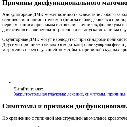
Причины дисфункционального маточно
Ановуляторное ДМК может возникать вследствие любого забол
яичников или идиопатической (иногда наблюдающейся при но
первым ранним признаком истощения яичников; фолликулы вс
достаточного количества эстрогенов для запуска механизма 
Овуляторные ДМК могут наблюдаться при синдроме поликистозн
Другими причинами являются короткая фолликулярная фаза и 
эстрогенов перед овуляцией может быть причиной скудных кр
Читайте также:
Закрытоугольная глаукома: лечение, симптомы, причины,
Симптомы и признаки дисфункциональн
По сравнению с типичной менструацией аномальное кровотече