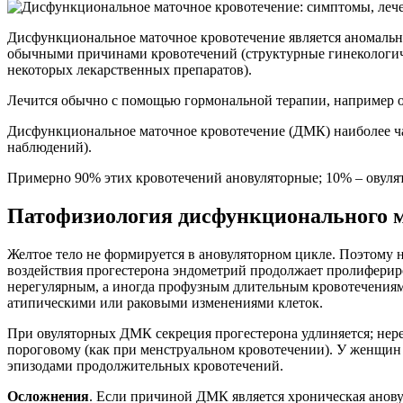
Дисфункциональное маточное кровотечение является аномальн
обычными причинами кровотечений (структурные гинекологичес
некоторых лекарственных препаратов).
Лечится обычно с помощью гормональной терапии, например 
Дисфункциональное маточное кровотечение (ДМК) наиболее час
наблюдений).
Примерно 90% этих кровотечений ановуляторные; 10% – овуля
Патофизиология дисфункционального м
Желтое тело не формируется в ановуляторном цикле. Поэтому н
воздействия прогестерона эндометрий продолжает пролифериров
нерегулярным, а иногда профузным длительным кровотечениям.
атипическими или раковыми изменениями клеток.
При овуляторных ДМК секреция прогестерона удлиняется; нерег
пороговому (как при менструальном кровотечении). У женщин 
эпизодами продолжительных кровотечений.
Осложнения
. Если причиной ДМК является хроническая анову