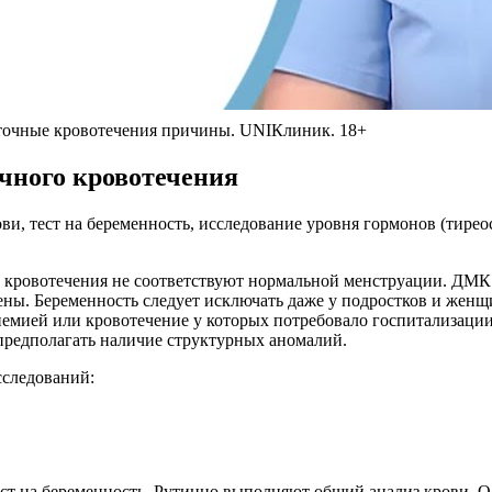
аточные кровотечения причины. UNIКлиник. 18+
чного кровотечения
и, тест на беременность, исследование уровня гормонов (тир
 кровотечения не соответствуют нормальной менструации. ДМК –
ны. Беременность следует исключать даже у подростков и женщ
немией или кровотечение у которых потребовало госпитализаци
редполагать наличие структурных аномалий.
сследований:
ест на беременность. Рутинно выполняют общий анализ крови. 