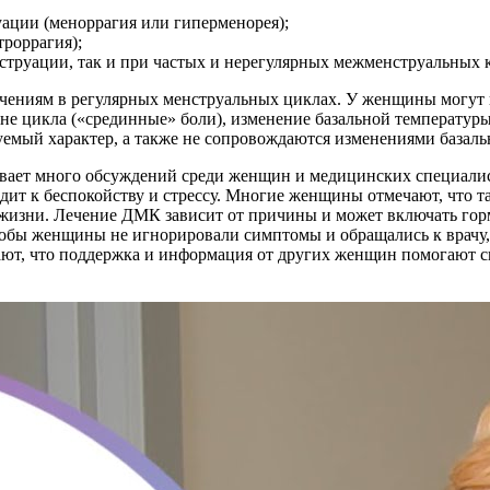
уации (меноррагия или гиперменорея);
троррагия);
нструации, так и при частых и нерегулярных межменструальных 
чениям в регулярных менструальных циклах. У женщины могут и
ине цикла («срединные» боли), изменение базальной температуры
емый характер, а также не сопровождаются изменениями базаль
ает много обсуждений среди женщин и медицинских специалис
дит к беспокойству и стрессу. Многие женщины отмечают, что т
 жизни. Лечение ДМК зависит от причины и может включать го
тобы женщины не игнорировали симптомы и обращались к врачу, 
ют, что поддержка и информация от других женщин помогают с