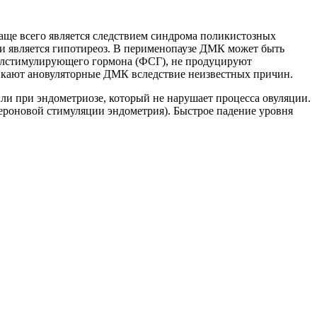
ще всего является следствием синдрома поликистозных
и является гипотиреоз. В перименопаузе ДМК может быть
кулстимулирующего гормона (ФСГ), не продуцируют
никают ановуляторные ДМК вследствие неизвестных причин.
и при эндометриозе, который не нарушает процесса овуляции.
ероновой стимуляции эндометрия). Быстрое падение уровня