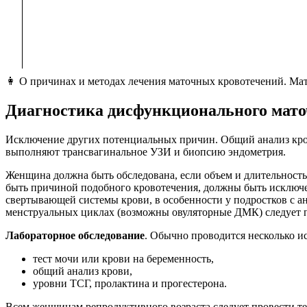
👩 О причинах и методах лечения маточных кровотечений. М
Диагностика дисфункционального мато
Исключение других потенциальных причин. Общий анализ кров
выполняют трансвагинальное УЗИ и биопсию эндометрия.
Женщина должна быть обследована, если объем и длительность
быть причиной подобного кровотечения, должны быть исключе
свертывающей системы крови, в особенности у подростков с а
менструальных циклах (возможны овуляторные ДМК) следует п
Лабораторное обследование
. Обычно проводится несколько и
тест мочи или крови на беременность,
общий анализ крови,
уровни ТСГ, пролактина и прогестерона.
Всем женщинам репродуктивного возраста следует провести т