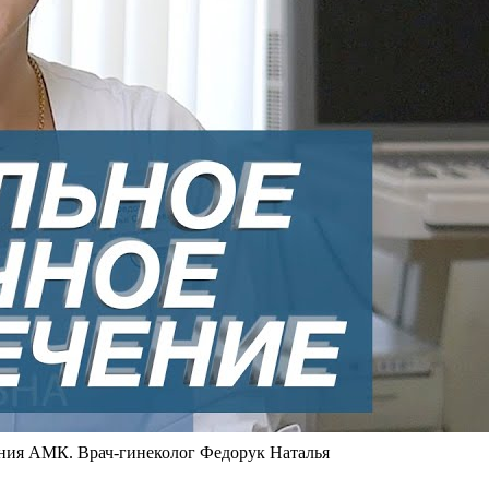
АМК. Врач-гинеколог Федорук Наталья