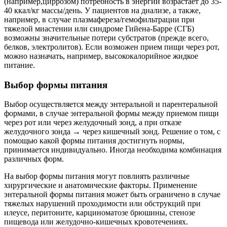
(например,циррозом) потребность в энергии возрастает до 35-
40 ккал/кг массы/день. У пациентов на диализе, а также,
например, в случае плазмафереза/гемофильтрации при
тяжелой миастении или синдроме Гийена-Барре (СГБ)
возможны значительные потери субстратов (прежде всего,
белков, электролитов). Если возможен прием пищи через рот,
можно назначать, например, высококалорийное жидкое
питание.
Выбор формы питания
Выбор осуществляется между энтеральной и парентеральной
формами, в случае энтеральной формы между приемом пищи
через рот или через желудочный зонд, а при отказе
желудочного зонда → через кишечный зонд. Решение о том, с
помощью какой формы питания достигнуть нормы,
принимается индивидуально. Иногда необходима комбинация
различных форм.
На выбор формы питания могут повлиять различные
хирургические и анатомические факторы. Применение
энтеральной формы питания может быть ограничено в случае
тяжелых нарушений проходимости или обструкций при
илеусе, перитоните, карциноматозе брюшины, стенозе
пищевода или желудочно-кишечных кровотечениях.