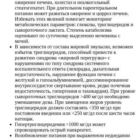
ожирение печени, холестаз и неалкогольный
стеатогепатит. При длительном парентеральном
питании может развиться ожирение и цирроз печени.
Избежать этих явлений помогает мониторинг
метаболических параметров: глюкозы, триглицеридов и
сывороточного лактата. Степень катаболизма
оценивают по суточному выделению мочевины с
мочой.
В зависимости от состава жировой эмульсии, возможен
избыток триглицеридов, способный привести к
развитию синдрома «жировой перегрузки» с
нарушениями по типу синдрома системного
воспалительного ответа (лихорадка, дыхательная
недостаточность, нарушение функции печени с
желтухой и гипоальбуминемией, диссеминированное
внутрисосудистое свертывание крови, редко почечная
недостаточность, гипертония и тахикардия). При уровне
сывороточных триглицеридов >400 мг/дл необходимо
уменьшение дозы. При замещении жиров уровень
триглицеридов должен составлять <350 мг/дл при
постоянном введении или <250 мг/дл после шести часов
натощак.
Гипертриглицеридемия >1000 мг/дл может
спровоцировать острый панкреатит.
Возобновление питания при выраженном недоедании