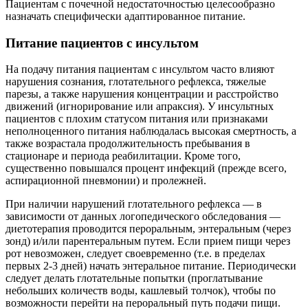
Пациентам с почечной недостаточностью целесообразно
назначать специфически адаптированное питание.
Питание пациентов с инсультом
На подачу питания пациентам с инсультом часто влияют
нарушения сознания, глотательного рефлекса, тяжелые
парезы, а также нарушения концентрации и расстройство
движений (игнорирование или апраксия). У инсультных
пациентов с плохим статусом питания или признаками
неполноценного питания наблюдалась высокая смертность, а
также возрастала продолжительность пребывания в
стационаре и периода реабилитации. Кроме того,
существенно повышался процент инфекций (прежде всего,
аспирационной пневмонии) и пролежней.
При наличии нарушений глотательного рефлекса — в
зависимости от данных логопедического обследования —
диетотерапия проводится пероральным, энтеральным (через
зонд) и/или парентеральным путем. Если прием пищи через
рот невозможен, следует своевременно (т.е. в пределах
первых 2-3 дней) начать энтеральное питание. Периодически
следует делать глотательные попытки (проглатывание
небольших количеств воды, кашлевый толчок), чтобы по
возможности перейти на пероральный путь подачи пищи.