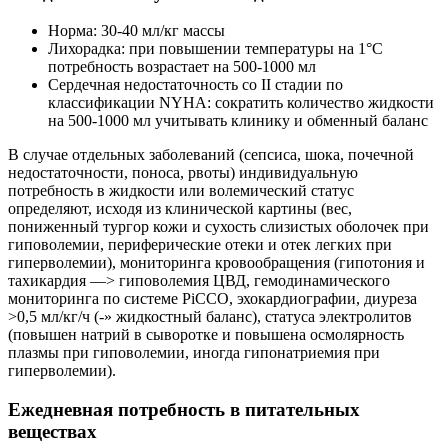
Норма: 30-40 мл/кг массы
Лихорадка: при повышении температуры на 1°С
потребность возрастает на 500-1000 мл
Сердечная недостаточность со II стадии по
классификации NYHA: сократить количество жидкости
на 500-1000 мл учитывать клинику и обменный баланс
В случае отдельных заболеваний (сепсиса, шока, почечной
недостаточности, поноса, рвоты) индивидуальную
потребность в жидкости или волемический статус
определяют, исходя из клинической картины (вес,
пониженный тургор кожи и сухость слизистых оболочек при
гиповолемии, периферические отеки и отек легких при
гиперволемии), мониторинга кровообращения (гипотония и
тахикардия —> гиповолемия ЦВД, гемодинамического
мониторинга по системе PiCCO, эхокардиографии, диуреза
>0,5 мл/кг/ч (-» жидкостный баланс), статуса электролитов
(повышен натрий в сыворотке и повышена осмолярность
плазмы при гиповолемии, иногда гипонатриемия при
гиперволемии).
Ежедневная потребность в питательных
веществах