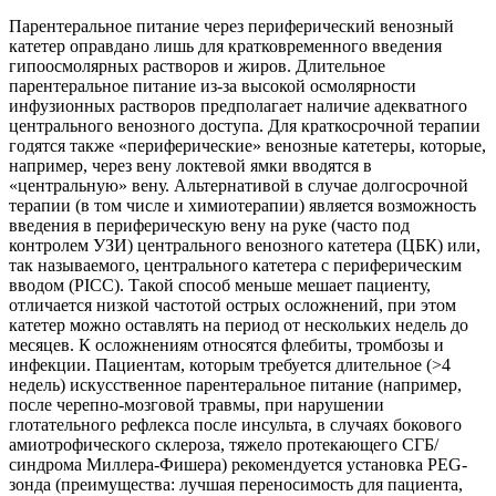
Парентеральное питание через периферический венозный
катетер оправдано лишь для кратковременного введения
гипоосмолярных растворов и жиров. Длительное
парентеральное питание из-за высокой осмолярности
инфузионных растворов предполагает наличие адекватного
центрального венозного доступа. Для краткосрочной терапии
годятся также «периферические» венозные катетеры, которые,
например, через вену локтевой ямки вводятся в
«центральную» вену. Альтернативой в случае долгосрочной
терапии (в том числе и химиотерапии) является возможность
введения в периферическую вену на руке (часто под
контролем УЗИ) центрального венозного катетера (ЦБК) или,
так называемого, центрального катетера с периферическим
вводом (PICC). Такой способ меньше мешает пациенту,
отличается низкой частотой острых осложнений, при этом
катетер можно оставлять на период от нескольких недель до
месяцев. К осложнениям относятся флебиты, тромбозы и
инфекции. Пациентам, которым требуется длительное (>4
недель) искусственное парентеральное питание (например,
после черепно-мозговой травмы, при нарушении
глотательного рефлекса после инсульта, в случаях бокового
амиотрофического склероза, тяжело протекающего СГБ/
синдрома Миллера-Фишера) рекомендуется установка PEG-
зонда (преимущества: лучшая переносимость для пациента,