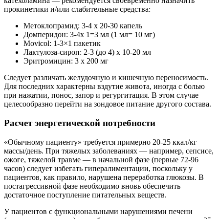
катехоламина — рекомендуется своевременно назначить
прокинетики и/или слабительные средства:
Метоклопрамид: 3-4 х 20-30 капель
Домперидон: 3-4х 1=3 мл (1 мл= 10 мг)
Movicol: 1-3×1 пакетик
Лактулоза-сироп: 2-3 (до 4) х 10-20 мл
Эритромицин: 3 х 200 мг
Следует различать желудочную и кишечную переносимость.
Для последних характерны вздутие живота, иногда с болью
при нажатии, понос, запор и регургитация. В этом случае
целесообразно перейти на зондовое питание другого состава.
Расчет энергетической потребности
«Обычному пациенту» требуется примерно 20-25 ккал/кг
массы/день. При тяжелых заболеваниях — например, сепсисе,
ожоге, тяжелой травме — в начальной фазе (первые 72-96
часов) следует избегать гипералиментации, поскольку у
пациентов, как правило, нарушена переработка глюкозы. В
постагрессивной фазе необходимо вновь обеспечить
достаточное поступление питательных веществ.
У пациентов с функциональными нарушениями печени