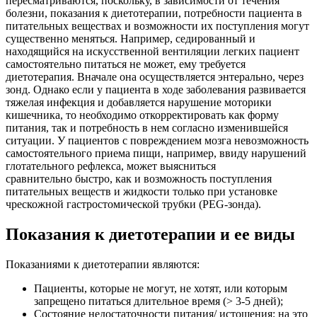
пересматриваются, поскольку, в зависимости от течения
болезни, показания к диетотерапии, потребности пациента в
питательных веществах и возможности их поступления могут
существенно меняться. Например, седированный и
находящийся на искусственной вентиляции легких пациент
самостоятельно питаться не может, ему требуется
диетотерапия. Вначале она осуществляется энтерально, через
зонд. Однако если у пациента в ходе заболевания развивается
тяжелая инфекция и добавляется нарушение моторики
кишечника, то необходимо откорректировать как форму
питания, так и потребность в нем согласно изменившейся
ситуации. У пациентов с повреждением мозга невозможность
самостоятельного приема пищи, например, ввиду нарушений
глотательного рефлекса, может выясниться
сравнительно быстро, как и возможность поступления
питательных веществ и жидкости только при установке
чрескожной гастростомической трубки (PEG-зонда).
Показания к диетотерапии и ее виды
Показаниями к диетотерапии являются:
Пациенты, которые не могут, не хотят, или которым
запрещено питаться длительное время (> 3-5 дней);
Состояние недостаточности питания/ истощения; на это