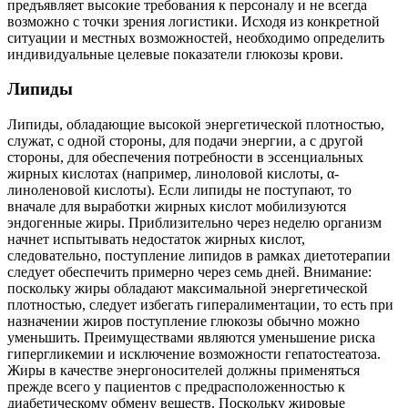
предъявляет высокие требования к персоналу и не всегда
возможно с точки зрения логистики. Исходя из конкретной
ситуации и местных возможностей, необходимо определить
индивидуальные целевые показатели глюкозы крови.
Липиды
Липиды, обладающие высокой энергетической плотностью,
служат, с одной стороны, для подачи энергии, а с другой
стороны, для обеспечения потребности в эссенциальных
жирных кислотах (например, линоловой кислоты, α-
линоленовой кислоты). Если липиды не поступают, то
вначале для выработки жирных кислот мобилизуются
эндогенные жиры. Приблизительно через неделю организм
начнет испытывать недостаток жирных кислот,
следовательно, поступление липидов в рамках диетотерапии
следует обеспечить примерно через семь дней. Внимание:
поскольку жиры обладают максимальной энергетической
плотностью, следует избегать гипералиментации, то есть при
назначении жиров поступление глюкозы обычно можно
уменьшить. Преимуществами являются уменьшение риска
гипергликемии и исключение возможности гепатостеатоза.
Жиры в качестве энергоносителей должны применяться
прежде всего у пациентов с предрасположенностью к
диабетическому обмену веществ. Поскольку жировые