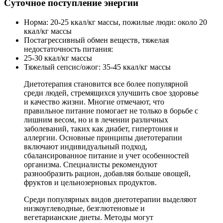
Суточное поступление энергии
Норма: 20-25 ккал/кг массы, пожилые люди: около 20
ккал/кг массы
Постагрессивный обмен веществ, тяжелая
недостаточность питания:
25-30 ккал/кг массы
Тяжелый сепсис/ожог: 35-45 ккал/кг массы
Диетотерапия становится все более популярной
среди людей, стремящихся улучшить свое здоровье
и качество жизни. Многие отмечают, что
правильное питание помогает не только в борьбе с
лишним весом, но и в лечении различных
заболеваний, таких как диабет, гипертония и
аллергии. Основные принципы диетотерапии
включают индивидуальный подход,
сбалансированное питание и учет особенностей
организма. Специалисты рекомендуют
разнообразить рацион, добавляя больше овощей,
фруктов и цельнозерновых продуктов.
Среди популярных видов диетотерапии выделяют
низкоуглеводные, безглютеновые и
вегетарианские диеты. Методы могут