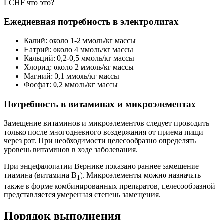
LCHF что это?
Ежедневная потребность в электролитах
Калий: около 1-2 ммоль/кг массы
Натрий: около 4 ммоль/кг массы
Кальций: 0,2-0,5 ммоль/кг массы
Хлорид: около 2 ммоль/кг массы
Магний: 0,1 ммоль/кг массы
Фосфат: 0,2 ммоль/кг массы
Потребность в витаминах и микроэлементах
Замещение витаминов и микроэлементов следует проводить
только после многодневного воздержания от приема пищи
через рот. При необходимости целесообразно определять
уровень витаминов в ходе заболевания.
При энцефалопатии Вернике показано раннее замещение
тиамина (витамина B
). Микроэлементы можно назначать
1
также в форме комбинированных препаратов, целесообразной
представляется умеренная степень замещения.
Порядок выполнения