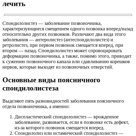
лечить
Спондилолистез — заболевание позвоночника,
характеризующиеся смещением одного позвонка вперед/назад
относительно других позвонков. Различают два вида этого
заболевания — антеролистез (антеспондилолистез) и
ретролистез, при первом позвонок смещается вперед, при
втором — назад. Спондилолистез может спровоцировать
деформацию позвоночника, а также, помимо этого, приводит
к сужению позвоночного канала или сдавливанию корешков
нервов, которые выходят из позвоночных отверстий.
Основные виды поясничного
спондилолистеза
Выделяют пять разновидностей заболевания поясничного
отдела позвоночника, а именно:
Диспластический спондилолистез — врожденное
заболевание, развивается, если в позвонке есть дефект,
из-за которого позвонок смещается вперед.
Спондилолиз или истамический спондилолистез —