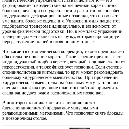
гимнастические упражнения. Главная цель ЛФК — это
формирование и воздействие на мышечный корсет спины
больного, ведь при его укреплении и развитии он способен
поддерживать деформированные позвонки, что позволяет
уменьшить болевые ощущения. Упражнения для пациентов
подбираются тренером индивидуально, в зависимости от
уровня физической подготовки. Но, в комплекс упражнений
тренер не должен включать нагрузку, которая спровоцирует
перерастяжение тканей в позвоночном отделе.
Что касается ортопедической коррекции, то она предполагает
обязательное ношение корсета. Такое лечение предполагает
индивидуальный подбор корсета, который защищает ткани от
перерастяжения, а также фиксирует позвонки. Если степень
спондилолистеза значительная, то врач может рекомендовать
больному хирургическое вмешательство. При проведении
хирургического вмешательства больному могут установить
специальные фиксирующие пластины либо же применить
сращивание двух рядом расположенных позвонков.
В некоторых клиниках лечить спондилолистез
(антеспондилолистез) предлагают мануальными
релаксационными методиками. Что позволяет снять блокады
в позвоночном столбе.