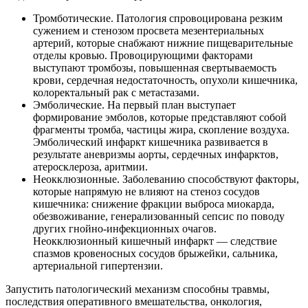
Тромботические. Патология спровоцирована резким
сужением и стенозом просвета мезентериальных
артерий, которые снабжают нижние пищеварительные
отделы кровью. Провоцирующими факторами
выступают тромбозы, повышенная свертываемость
крови, сердечная недостаточность, опухоли кишечника,
колоректальный рак с метастазами.
Эмболические. На первый план выступает
формирование эмболов, которые представляют собой
фрагменты тромба, частицы жира, скопление воздуха.
Эмболический инфаркт кишечника развивается в
результате аневризмы аорты, сердечных инфарктов,
атеросклероза, аритмии.
Неокклюзионные. Заболеванию способствуют факторы,
которые напрямую не влияют на стеноз сосудов
кишечника: снижение фракции выброса миокарда,
обезвоживание, генерализованный сепсис по поводу
других гнойно-инфекционных очагов.
Неокклюзионный кишечный инфаркт — следствие
спазмов кровеносных сосудов брыжейки, сальника,
артериальной гипертензии.
Запустить патологический механизм способны травмы,
последствия оперативного вмешательства, онкология,