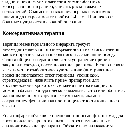
стадии ишемических изменений можно обойтись
консервативной терапией, снизить риски тяжелых
осложнений. С момента появления первых симптомов
ишемии до некроза может пройти 2-4 часа. При некрозе
больные нуждаются в срочной операции.
Консервативная терапия
Терапия мезентериального инфаркта требует
незамедлительности, от своевременности начатого лечения
зависит прогноз на жизнь больного и дальнейший исход.
Основной целью терапии является устранение причин
закупорки сосудов, восстановление кровотока. Если в первые
часы начать тромболитическую терапию (внутривенное
введение препаратов стрептокиназы, урокиназы,
стрептодеказы), назначить прием препаратов для
восстановления кровотока, снижения интоксикации, то
можно избежать хирургического вмешательства или обойтись
малоинвазивными хирургическими методиками с
сохранением функциональности и целостности кишечного
тракта.
Если инфаркт обусловлен неокклюзионными факторами, для
восстановления кровотока назначаются внутривенные
спазмолитические препараты. Обязательно назначаются