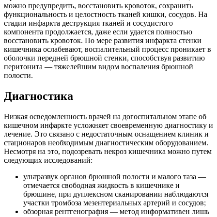
можно предупредить, восстановить кровоток, сохранить
функциональность и целостность тканей кишки, сосудов. На
стадии инфаркта деструкция тканей и сосудистого
компонента продолжается, даже если удается полностью
восстановить кровоток. По мере развития инфаркта стенки
кишечника ослабевают, воспалительный процесс проникает в
оболочки передней брюшной стенки, способствуя развитию
перитонита — тяжелейшим видом воспаления брюшной
полости.
Диагностика
Низкая осведомленность врачей на догоспитальном этапе об
кишечном инфаркте усложняет своевременную диагностику и
лечение. Это связано с недостаточным оснащением клиник и
стационаров необходимым диагностическим оборудованием.
Несмотря на это, подозревать некроз кишечника можно путем
следующих исследований:
ультразвук органов брюшной полости и малого таза —
отмечается свободная жидкость в кишечнике и
брюшине, при дуплексном сканировании наблюдаются
участки тромбоза мезентериальных артерий и сосудов;
обзорная рентгенография — метод информативен лишь