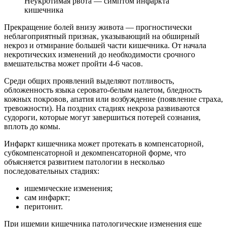
Неукротимая рвота — симптом инфаркта
кишечника
Прекращение болей внизу живота — прогностически
неблагоприятный признак, указывающий на обширный
некроз и отмирание большей части кишечника. От начала
некротических изменений до необходимости срочного
вмешательства может пройти 4-6 часов.
Среди общих проявлений выделяют потливость,
обложенность языка серовато-белым налетом, бледность
кожных покровов, апатия или возбуждение (появление страха,
тревожности). На поздних стадиях некроза развиваются
судороги, которые могут завершиться потерей сознания,
вплоть до комы.
Инфаркт кишечника может протекать в компенсаторной,
субкомпенсаторной и декомпенсаторной форме, что
объясняется развитием патологии в несколько
последовательных стадиях:
ишемические изменения;
сам инфаркт;
перитонит.
При ишемии кишечника патологические изменения еще