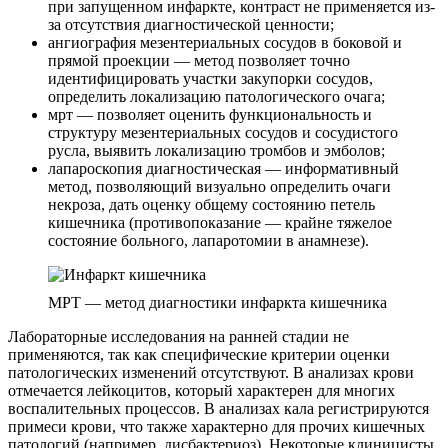
при запущенном инфаркте, контраст не применяется из-
за отсутствия диагностической ценности;
ангиография мезентериальных сосудов в боковой и
прямой проекции — метод позволяет точно
идентифицировать участки закупорки сосудов,
определить локализацию патологического очага;
мрт — позволяет оценить функциональность и
структуру мезентериальных сосудов и сосудистого
русла, выявить локализацию тромбов и эмболов;
лапароскопия диагностическая — информативный
метод, позволяющий визуально определить очаги
некроза, дать оценку общему состоянию петель
кишечника (противопоказание — крайне тяжелое
состояние больного, лапаротомии в анамнезе).
МРТ — метод диагностики инфаркта кишечника
Лабораторные исследования на ранней стадии не
применяются, так как специфические критерии оценки
патологических изменений отсутствуют. В анализах крови
отмечается лейкоцитов, который характерен для многих
воспалительных процессов. В анализах кала регистрируются
примеси крови, что также характерно для прочих кишечных
патологий (например, дисбактериоз). Некоторые клиницисты